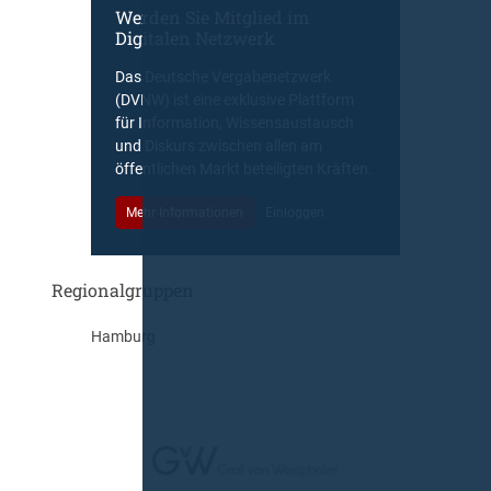
Werden Sie Mitglied im
Digitalen Netzwerk
Das Deutsche Vergabenetzwerk
(DVNW) ist eine exklusive Plattform
für Information, Wissensaustausch
und Diskurs zwischen allen am
öffentlichen Markt beteiligten Kräften.
Mehr Informationen
Einloggen
Regionalgruppen
Hamburg