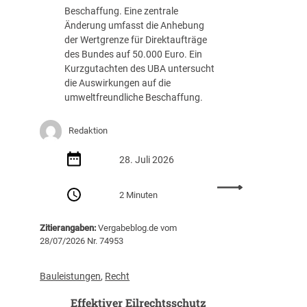
Beschaffung. Eine zentrale
f
Änderung umfasst die Anhebung
f
der Wertgrenze für Direktaufträge
e
des Bundes auf 50.000 Euro. Ein
n
Kurzgutachten des UBA untersucht
t
die Auswirkungen auf die
l
umweltfreundliche Beschaffung.
i
c
h
Redaktion
e
A
28. Juli 2026
u
f
:
2 Minuten
t
U
r
B
a
Zitierangaben:
Vergabeblog.de vom
A
28/07/2026 Nr. 74953
g
l
g
e
e
g
Bauleistungen
, 
Recht
b
t
e
Effektiver Eilrechtsschutz
K