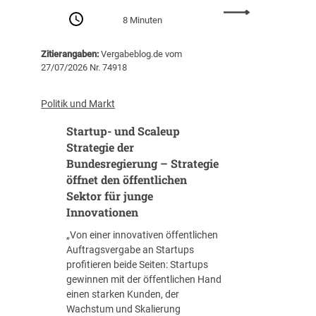
:
g
8 Minuten
E
s
f
w
Zitierangaben:
Vergabeblog.de vom
f
e
27/07/2026 Nr. 74918
e
r
k
t
t
Politik und Markt
g
i
r
Startup- und Scaleup
v
e
e
Strategie der
n
r
Bundesregierung – Strategie
z
E
öffnet den öffentlichen
e
i
a
Sektor für junge
l
u
Innovationen
r
f
e
„Von einer innovativen öffentlichen
d
c
Auftragsvergabe an Startups
i
h
profitieren beide Seiten: Startups
e
t
gewinnen mit der öffentlichen Hand
u
s
einen starken Kunden, der
m
s
Wachstum und Skalierung
w