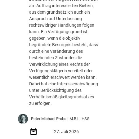
g
r
am Auftrag interessierten Bietern,
b
k
aus dem grundsätzlich auch ein
e
u
Anspruch auf Unterlassung
a
n
rechtswidriger Handlungen folgen
c
g
kann. Ein Verfügungsgrund ist
h
e
gegeben, wenn die objektiv
t
n
begründete Besorgnis besteht, dass
e
d
durch eine Veränderung des
n
e
bestehenden Zustandes die
m
r
Verwirklichung eines Rechts der
ü
D
Verfügungsklägerin vereitelt oder
s
i
wesentlich erschwert werden kann.
s
r
Dabei hat eine Interessenabwägung
e
e
unter Berücksichtigung des
n
k
Verhältnismäßigkeitsgrundsatzes
t
zu erfolgen.
a
u
Peter Michael Probst, M.B.L.-HSG
f
t
27. Juli 2026
r
a