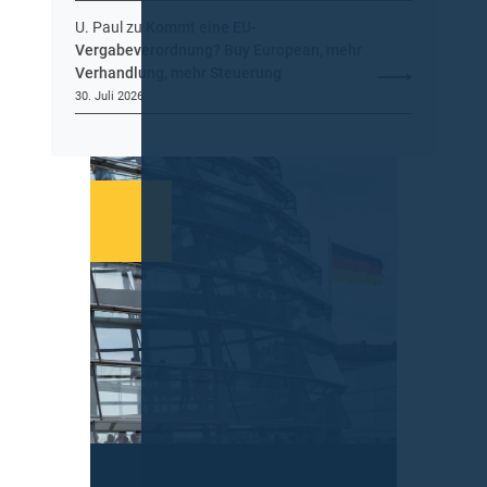
U. Paul
zu
Kommt eine EU-
Vergabeverordnung? Buy European, mehr
Verhandlung, mehr Steuerung
30. Juli 2026