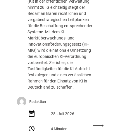
(KI) in der öffentlichen Verwaltung
l
nimmt zu. Gleichzeitig steigt der
u
Bedarf an klaren rechtlichen und
n
vergabestrategischen Leitplanken
g
für die Beschaffung entsprechender
e
Systeme. Mit dem KI-
n
Marktüberwachungs- und
d
Innovationsförderungsgesetz (KI-
e
MIG) wird die nationale Umsetzung
r
der europäischen KI-Verordnung
D
vorbereitet. Ziel ist es, die
V
Zuständigkeiten für die KI-Aufsicht
N
festzulegen und einen verlässlichen
W
Rahmen für den Einsatz von KI in
A
Deutschland zu schaffen.
k
a
d
Redaktion
e
m
28. Juli 2026
i
e
:
4 Minuten