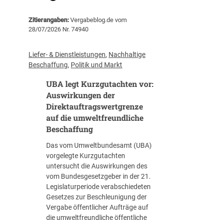
K
I
Zitierangaben:
Vergabeblog.de vom
-
28/07/2026 Nr. 74940
M
I
G
Liefer- & Dienstleistungen
, 
Nachhaltige
v
Beschaffung
, 
Politik und Markt
o
UBA legt Kurzgutachten vor:
r
d
Auswirkungen der
e
Direktauftragswertgrenze
m
auf die umweltfreundliche
S
Beschaffung
t
Das vom Umweltbundesamt (UBA)
a
vorgelegte Kurzgutachten
r
untersucht die Auswirkungen des
t
vom Bundesgesetzgeber in der 21.
:
Legislaturperiode verabschiedeten
W
Gesetzes zur Beschleunigung der
a
Vergabe öffentlicher Aufträge auf
s
die umweltfreundliche öffentliche
ö