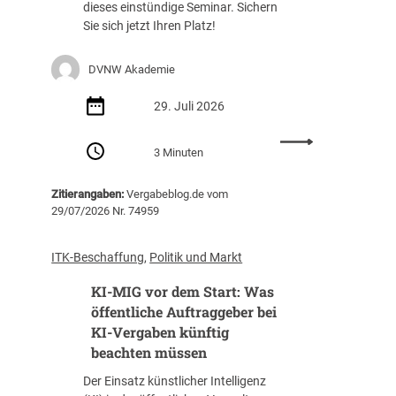
dieses einstündige Seminar. Sichern
Sie sich jetzt Ihren Platz!
DVNW Akademie
29. Juli 2026
:
3 Minuten
S
e
Zitierangaben:
Vergabeblog.de vom
m
29/07/2026 Nr. 74959
i
n
a
ITK-Beschaffung
, 
Politik und Markt
r
KI-MIG vor dem Start: Was
e
m
öffentliche Auftraggeber bei
p
KI-Vergaben künftig
f
beachten müssen
e
Der Einsatz künstlicher Intelligenz
h