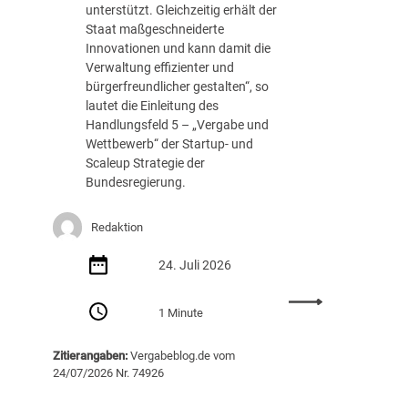
c
unterstützt. Gleichzeitig erhält der
e
h
Staat maßgeschneiderte
l
u
Innovationen und kann damit die
t
t
Verwaltung effizienter und
f
z
bürgerfreundlicher gestalten“, so
r
b
lautet die Einleitung des
e
e
Handlungsfeld 5 – „Vergabe und
u
i
Wettbewerb“ der Startup- und
n
B
Scaleup Strategie der
d
a
Bundesregierung.
l
u
i
v
c
Redaktion
e
h
r
e
24. Juli 2026
g
B
a
e
:
1 Minute
b
s
S
e
c
t
n
Zitierangaben:
Vergabeblog.de vom
h
a
i
24/07/2026 Nr. 74926
a
r
m
f
t