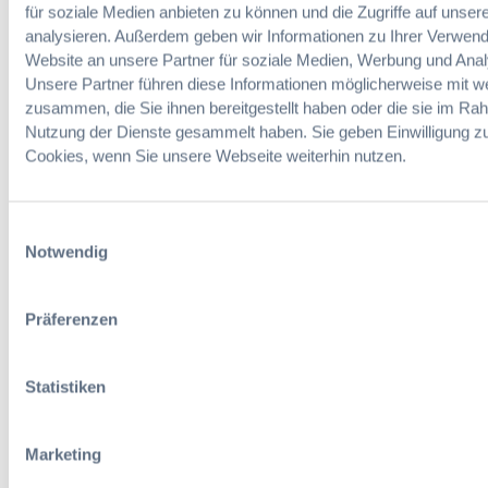
und
für soziale Medien anbieten zu können und die Zugriffe auf unser
ö
d
Anwendunge
analysieren. Außerdem geben wir Informationen zu Ihrer Verwen
f
e
n
Website an unsere Partner für soziale Medien, Werbung und Anal
f
s
Unsere Partner führen diese Informationen möglicherweise mit w
e
n
zusammen, die Sie ihnen bereitgestellt haben oder die sie im Ra
n
o
Nutzung der Dienste gesammelt haben. Sie geben Einwilligung z
t
v
l
Cookies, wenn Sie unsere Webseite weiterhin nutzen.
e
i
l
c
l
Vorherige Seite
1
2
3
4
…
888
Nächste Seite
h
i
Einwilligungsauswahl
t
e
Notwendig
G
r
u
t
Suche
t
e
Präferenzen
a
n
c
B
h
e
Statistiken
t
r
e
l
n
A
Marketing
„
V
Autor:innen