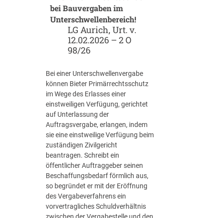
r
u
bei Bauvergaben im
b
r
Unterschwellenbereich!
e
z
LG Aurich, Urt. v.
i
g
12.02.2026 – 2 O
K
u
98/26
I
t
-
a
Bei einer Unterschwellenvergabe
V
c
können Bieter Primärrechtsschutz
e
h
im Wege des Erlasses einer
r
t
einstweiligen Verfügung, gerichtet
g
e
auf Unterlassung der
a
n
Auftragsvergabe, erlangen, indem
b
v
sie eine einstweilige Verfügung beim
e
o
zuständigen Zivilgericht
n
r
beantragen. Schreibt ein
k
:
öffentlicher Auftraggeber seinen
ü
A
Beschaffungsbedarf förmlich aus,
n
u
so begründet er mit der Eröffnung
f
s
des Vergabeverfahrens ein
t
w
vorvertragliches Schuldverhältnis
i
i
zwischen der Vergabestelle und den