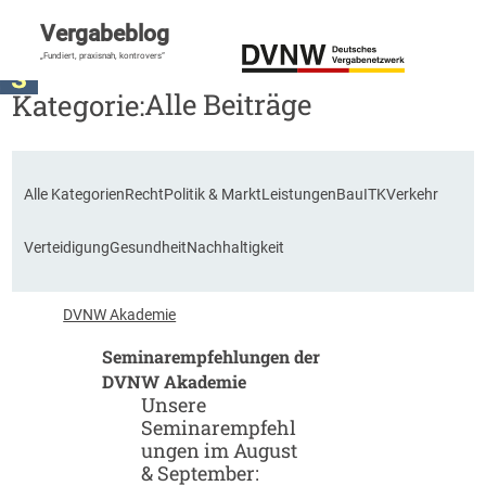
Vergabeblog
„Fundiert, praxisnah, kontrovers“
Alle Beiträge
Kategorie:
Alle Kategorien
Recht
Politik & Markt
Leistungen
Bau
ITK
Verkehr
Verteidigung
Gesundheit
Nachhaltigkeit
DVNW Akademie
Seminarempfehlungen der
DVNW Akademie
Unsere
Seminarempfehl
ungen im August
& September: