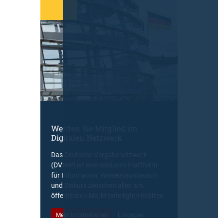
Werden Sie Mitglied im
Digitalen Netzwerk
Das Deutsche Vergabenetzwerk
(DVNW) ist eine exklusive Plattform
für Information, Wissensaustausch
und Diskurs zwischen allen am
öffentlichen Markt beteiligten Kräften.
Mehr Informationen
Einloggen