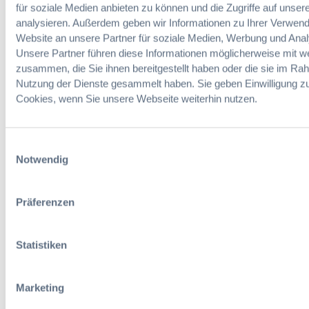
.
r
für soziale Medien anbieten zu können und die Zugriffe auf unser
0
e
analysieren. Außerdem geben wir Informationen zu Ihrer Verwen
5
n
Website an unsere Partner für soziale Medien, Werbung und Anal
.
z
Unsere Partner führen diese Informationen möglicherweise mit w
0
u
zusammen, die Sie ihnen bereitgestellt haben oder die sie im Ra
3
l
07. Oktober 2026 in Berlin
Nutzung der Dienste gesammelt haben. Sie geben Einwilligung z
.
EVB-IT Thementag
ä
Cookies, wenn Sie unsere Webseite weiterhin nutzen.
2
s
Der Thementag für die
0
s
ergänzenden
1
i
Vertragsbedingungen von IT-
Einwilligungsauswahl
0
g
Beschaffung in der
Notwendig
–
(
öffentlichen Verwaltung
V
B
K
e
Präferenzen
1
Zur Tagung
s
-
c
1
h
Statistiken
6
l
/
u
Förderer
1
s
Marketing
0
s
)
v