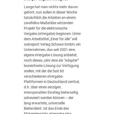
n
ff
Lange hat man nichts mehr davon
s
i
gehört, nun sollen in dieser Woche
i
z
tatsächlich die Arbeiten an einem
o
i
zweifellos Maßstäbe setzenden
n
e
Projekt für die elektronische
e
n
Vergabe (eVergabe) beginnen: Unter
n
z
dem Arbeitstitel „Einer für alle“ will
s
i
subreport Verlag Schawe GmbH, ein
p
n
Unternehmen, das seit 2001 eine
r
N
eigene eVergabe-Lösung anbietet,
e
R
noch dieses Jahr eine als “Adapter”
n
W
bezeichnete Lösung zur Verfügung
g
k
stellen, mit der die fast 60
e
ü
verschiedenen eVergabe-
n
n
Plattformen in Deutschland zentral,
d
f
d.h. über einen einzigen,
i
t
interoperablen Einstieg bieterseitig
e
i
adressiert werden können – der
H
g
lang erwartete, universelle
a
V
Bieterclient. Ist das Ende des
u
e
Flickenteppichs eVergabe also