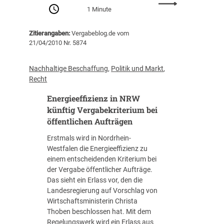
r
:
1 Minute
d
„
n
S
Zitierangaben:
Vergabeblog.de vom
u
o
21/04/2010 Nr. 5874
n
a
g
l
?
a
Nachhaltige Beschaffung
, 
Politik und Markt
, 
r
Recht
m
Energieeffizienz in NRW
i
e
künftig Vergabekriterium bei
r
öffentlichen Aufträgen
e
Erstmals wird in Nordrhein-
n
Westfalen die Energieeffizienz zu
d
einem entscheidenden Kriterium bei
w
der Vergabe öffentlicher Aufträge.
i
Das sieht ein Erlass vor, den die
e
Landesregierung auf Vorschlag von
d
Wirtschaftsministerin Christa
i
Thoben beschlossen hat. Mit dem
e
Regelungswerk wird ein Erlass aus