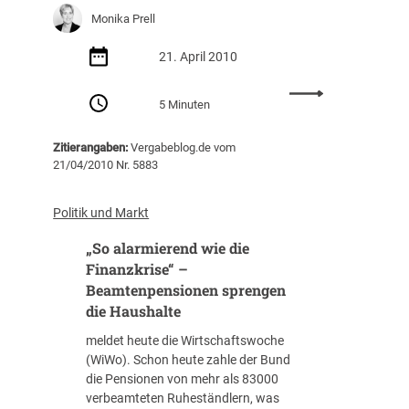
Monika Prell
21. April 2010
:
5 Minuten
N
e
Zitierangaben:
Vergabeblog.de vom
u
21/04/2010 Nr. 5883
e
V
e
Politik und Markt
r
„So alarmierend wie die
g
a
Finanzkrise“ –
b
Beamtenpensionen sprengen
e
die Haushalte
v
meldet heute die Wirtschaftswoche
e
(WiWo). Schon heute zahle der Bund
r
die Pensionen von mehr als 83000
o
verbeamteten Ruheständlern, was
r