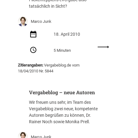
s
r
tatsächlich in Sicht?
h
g
a
a
Marco Junk
l
b
t
e
18. April 2010
e
k
r
:
i
5 Minuten
D
t
e
e
Zitierangaben:
Vergabeblog.de vom
r
r
18/04/2010 Nr. 5844
„
i
e
u
V
m
Vergabeblog – neue Autoren
e
b
r
e
Wir freuen uns sehr, im Team des
g
i
Vergabeblog zwei neue, kompetente
a
ö
Autoren begrüßen zu können, Dr.
b
f
Rainer Noch sowie Monika Prell.
e
f
-
e
Marco Junk
A