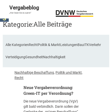
Vergabeblog
„Hier lesen Sie es zuerst“
Alle Beiträge
Kategorie:
Alle Kategorien
Recht
Politik & Markt
Leistungen
Bau
ITK
Verkehr
Verteidigung
Gesundheit
Nachhaltigkeit
Nachhaltige Beschaffung
, 
Politik und Markt
, 
Recht
Neue Vergabeverordnung:
Green-IT per Verordnung?
Die neue Vergabeverordnung (VgV)
gilt bald verbindlich. Darin sollen der
Gedanke der „grünen Beschaffung“