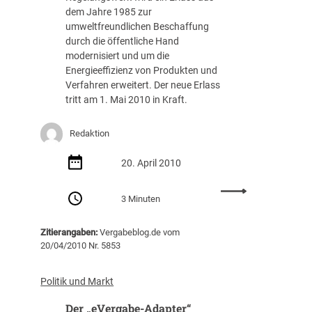
F
dem Jahre 1985 zur
i
umweltfreundlichen Beschaffung
n
durch die öffentliche Hand
a
modernisiert und um die
n
Energieeffizienz von Produkten und
z
Verfahren erweitert. Der neue Erlass
k
tritt am 1. Mai 2010 in Kraft.
r
i
s
Redaktion
e
“
20. April 2010
–
B
:
3 Minuten
e
E
a
n
Zitierangaben:
Vergabeblog.de vom
m
e
20/04/2010 Nr. 5853
t
r
e
g
n
i
Politik und Markt
p
e
Der „eVergabe-Adapter“
e
e