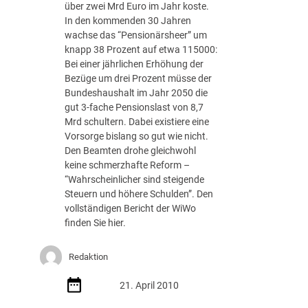
über zwei Mrd Euro im Jahr koste.
d
In den kommenden 30 Jahren
n
wachse das “Pensionärsheer” um
u
knapp 38 Prozent auf etwa 115000:
n
Bei einer jährlichen Erhöhung der
g
Bezüge um drei Prozent müsse der
:
Bundeshaushalt im Jahr 2050 die
G
gut 3-fache Pensionslast von 8,7
r
Mrd schultern. Dabei existiere eine
e
Vorsorge bislang so gut wie nicht.
e
Den Beamten drohe gleichwohl
n
keine schmerzhafte Reform –
-
“Wahrscheinlicher sind steigende
I
Steuern und höhere Schulden”. Den
T
vollständigen Bericht der WiWo
p
finden Sie hier.
e
r
V
Redaktion
e
r
21. April 2010
o