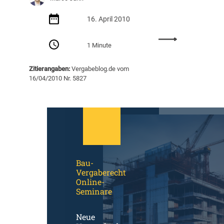
n
d
t
16. April 2010
a
l
p
i
:
t
c
1 Minute
V
e
h
e
r
e
Zitierangaben:
Vergabeblog.de vom
r
“
n
16/04/2010 Nr. 5827
g
A
a
u
b
f
e
t
b
r
l
ä
o
g
g
e
Bau-
–
n
Vergaberecht
n
Online-
e
Seminare
u
e
Neue
A