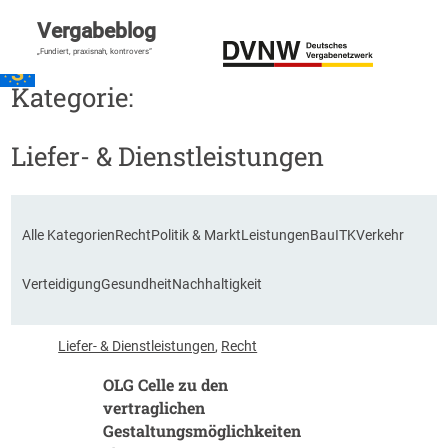
Vergabeblog
„Fundiert, praxisnah, kontrovers“
Kategorie:
Liefer- & Dienstleistungen
Alle Kategorien
Recht
Politik & Markt
Leistungen
Bau
ITK
Verkehr
Verteidigung
Gesundheit
Nachhaltigkeit
Liefer- & Dienstleistungen
, 
Recht
OLG Celle zu den
vertraglichen
Gestaltungsmöglichkeiten