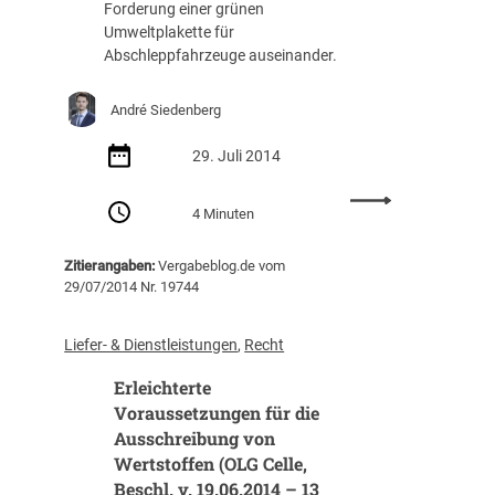
i
Forderung einer grünen
O
s
Umweltplakette für
L
p
Abschleppfahrzeuge auseinander.
G
r
C
ü
e
André Siedenberg
f
l
u
l
29. Juli 2014
n
e
g
:
,
s
4 Minuten
U
B
b
m
e
e
Zitierangaben:
Vergabeblog.de vom
w
s
h
29/07/2014 Nr. 19744
e
c
ö
l
h
r
t
l
Liefer- & Dienstleistungen
, 
Recht
d
p
.
e
Erleichterte
l
v
(
a
Voraussetzungen für die
.
P
k
1
Ausschreibung von
Ü
e
3
Wertstoffen (OLG Celle,
)
t
.
Beschl. v. 19.06.2014 – 13
n