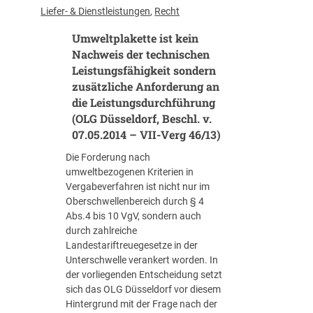
s
t
Liefer- & Dienstleistungen
, 
Recht
t
l
l
Umweltplakette ist kein
i
e
c
Nachweis der technischen
i
h
Leistungsfähigkeit sondern
s
e
zusätzliche Anforderung an
t
s
die Leistungsdurchführung
u
P
(OLG Düsseldorf, Beschl. v.
n
r
07.05.2014 – VII-Verg 46/13)
g
e
s
i
Die Forderung nach
k
s
umweltbezogenen Kriterien in
o
r
Vergabeverfahren ist nicht nur im
n
e
Oberschwellenbereich durch § 4
z
c
Abs.4 bis 10 VgV, sondern auch
e
h
durch zahlreiche
s
t
Landestariftreuegesetze in der
s
:
Unterschwelle verankert worden. In
i
P
der vorliegenden Entscheidung setzt
o
r
sich das OLG Düsseldorf vor diesem
n
e
Hintergrund mit der Frage nach der
(