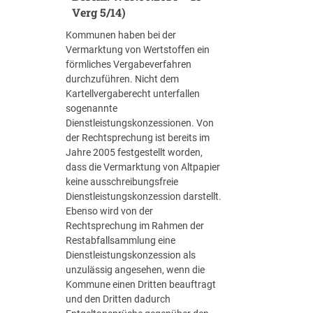
t
0
Verg 5/14)
i
e
5
c
i
Kommunen haben bei der
.
h
s
Vermarktung von Wertstoffen ein
2
t
t
förmliches Vergabeverfahren
0
u
k
durchzuführen. Nicht dem
1
n
e
Kartellvergaberecht unterfallen
4
f
i
sogenannte
–
e
n
Dienstleistungskonzessionen. Von
1
h
N
der Rechtsprechung ist bereits im
3
l
a
Jahre 2005 festgestellt worden,
V
b
c
dass die Vermarktung von Altpapier
e
a
h
keine ausschreibungsfreie
r
r
w
Dienstleistungskonzession darstellt.
g
!
e
Ebenso wird von der
0
B
i
Rechtsprechung im Rahmen der
5
e
s
Restabfallsammlung eine
/
w
d
Dienstleistungskonzession als
1
e
e
unzulässig angesehen, wenn die
4
i
r
Kommune einen Dritten beauftragt
)
s
t
und den Dritten dadurch
f
e