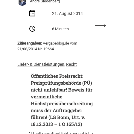
André Siedenberg
21. August 2014
:
6 Minuten
O
L
Zitierangaben:
Vergabeblog.de vom
G
21/08/2014 Nr. 19664
C
e
l
Liefer- & Dienstleistungen
, 
Recht
l
Öffentliches Preisrecht:
e
z
Preisprüfungsbehörde (PÜ)
u
nicht unfehlbar! Beweis für
d
vermeintliche
e
Höchstpreisüberschreitung
n
muss der Auftraggeber
v
führen! (LG Bonn, Urt. v.
e
18.12.2013 – 1 O 165/12)
r
t
Aktuelle veröffentlichte gerichtliche