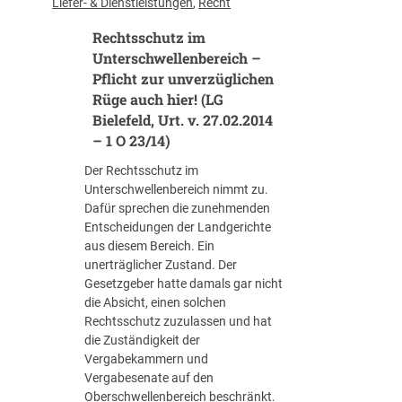
Liefer- & Dienstleistungen
, 
Recht
p
i
h
r
g
Rechtsschutz im
t
e
k
e
Unterschwellenbereich –
i
e
r
Pflicht zur unverzüglichen
s
i
t
Rüge auch hier! (LG
ü
t
e
b
Bielefeld, Urt. v. 27.02.2014
s
V
e
– 1 O 23/14)
o
o
r
n
r
Der Rechtsschutz im
s
d
a
Unterschwellenbereich nimmt zu.
c
e
u
Dafür sprechen die zunehmenden
h
r
s
Entscheidungen der Landgerichte
r
n
s
aus diesem Bereich. Ein
e
z
e
unerträglicher Zustand. Der
i
u
t
Gesetzgeber hatte damals gar nicht
t
s
z
die Absicht, einen solchen
u
ä
u
Rechtsschutz zuzulassen und hat
n
t
n
die Zuständigkeit der
g
z
g
Vergabekammern und
m
l
e
Vergabesenate auf den
u
i
n
Oberschwellenbereich beschränkt.
s