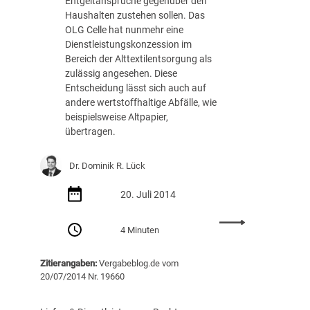
Entgeltansprüche gegenüber den
ü
c
Haushalten zustehen sollen. Das
r
h
OLG Celle hat nunmehr eine
v
n
Dienstleistungskonzession im
e
i
Bereich der Alttextilentsorgung als
r
s
zulässig angesehen. Diese
m
c
Entscheidung lässt sich auch auf
e
h
andere wertstoffhaltige Abfälle, wie
i
e
beispielsweise Altpapier,
n
n
übertragen.
t
L
l
e
Dr. Dominik R. Lück
i
i
c
s
20. Juli 2014
h
t
e
u
:
H
4 Minuten
n
E
ö
g
r
c
s
Zitierangaben:
Vergabeblog.de vom
l
h
f
20/07/2014 Nr. 19660
e
s
ä
i
t
h
c