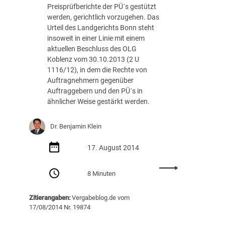
ö
Preisprüfberichte der PÜ´s gestützt
g
werden, gerichtlich vorzugehen. Das
l
Urteil des Landgerichts Bonn steht
i
insoweit in einer Linie mit einem
c
aktuellen Beschluss des OLG
h
Koblenz vom 30.10.2013 (2 U
k
1116/12), in dem die Rechte von
e
Auftragnehmern gegenüber
i
Auftraggebern und den PÜ´s in
t
ähnlicher Weise gestärkt werden.
e
n
Dr. Benjamin Klein
e
i
17. August 2014
n
e
:
r
8 Minuten
Ö
D
f
i
Zitierangaben:
Vergabeblog.de vom
f
e
17/08/2014 Nr. 19874
e
n
n