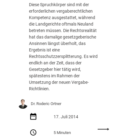
c
f
Diese Spruchkörper sind mit der
s
h
ü
erforderlichen vergaberechtlichen
d
e
r
Kompetenz ausgestattet, während
e
A
d
die Landgerichte oftmals Neuland
r
n
i
betreten müssen. Die Rechtsrealität
A
f
e
hat das damalige gesetzgeberische
u
o
A
Ansinnen längst überholt, das
f
r
u
Ergebnis ist eine
t
d
s
Rechtsschutzzersplitterung. Es wird
r
e
s
endlich an der Zeit, dass der
a
r
c
Gesetzgeber hier tätig wird,
g
u
h
spätestens im Rahmen der
g
n
r
Umsetzung der neuen Vergabe-
e
g
e
Richtlinien.
b
a
i
e
n
b
r
Dr. Roderic Ortner
d
u
f
i
n
ü
17. Juli 2014
e
g
h
L
v
r
:
e
5 Minuten
o
e
R
i