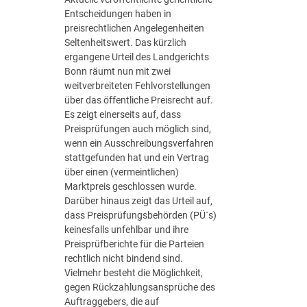
r
Entscheidungen haben in
a
preisrechtlichen Angelegenheiten
g
Seltenheitswert. Das kürzlich
l
ergangene Urteil des Landgerichts
i
Bonn räumt nun mit zwei
c
weitverbreiteten Fehlvorstellungen
h
über das öffentliche Preisrecht auf.
e
Es zeigt einerseits auf, dass
n
Preisprüfungen auch möglich sind,
G
wenn ein Ausschreibungsverfahren
e
stattgefunden hat und ein Vertrag
s
über einen (vermeintlichen)
t
Marktpreis geschlossen wurde.
a
Darüber hinaus zeigt das Urteil auf,
l
dass Preisprüfungsbehörden (PÜ´s)
t
keinesfalls unfehlbar und ihre
u
Preisprüfberichte für die Parteien
n
rechtlich nicht bindend sind.
g
Vielmehr besteht die Möglichkeit,
s
gegen Rückzahlungsansprüche des
m
Auftraggebers, die auf