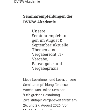
u
-
DVNW Akademie
p
G
-
i
Seminarempfehlungen der
u
g
n
DVNW Akademie
a
d
f
Unsere
S
a
Seminarempfehlun
c
b
gen im August &
a
r
September: aktuelle
l
i
Themen aus
e
k
Vergaberecht, IT-
u
e
Vergabe,
p
n
Bauvergabe und
-
Vergabepraxis
S
t
Liebe Leserinnen und Leser, unsere
r
Seminarempfehlung für diese
a
Woche: Das Online-Seminar
t
"Erfolgreiche Gestaltung
e
Zweistufiger Vergabeverfahren" am
g
26. und 27. August 2026. Von
i