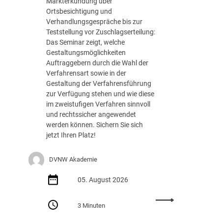
Markterkundung über
e
Ortsbesichtigung und
d
Verhandlungsgespräche bis zur
e
Teststellung vor Zuschlagserteilung:
r
Das Seminar zeigt, welche
B
Gestaltungsmöglichkeiten
u
Auftraggebern durch die Wahl der
n
Verfahrensart sowie in der
d
Gestaltung der Verfahrensführung
e
zur Verfügung stehen und wie diese
s
im zweistufigen Verfahren sinnvoll
r
und rechtssicher angewendet
e
werden können. Sichern Sie sich
g
jetzt Ihren Platz!
i
e
DVNW Akademie
r
u
05. August 2026
n
g
:
m
3 Minuten
S
i