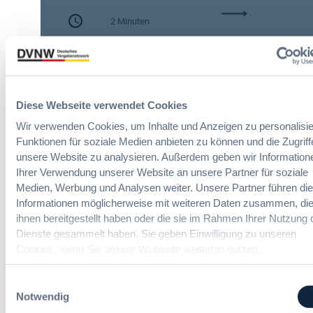
c
:
h
2 Minuten
A
e
I
n
Zitierangaben:
Vergabeblog.de vom
A
A
30/07/2026 Nr. 74942
c
u
t
t
:
o
Diese Webseite verwendet Cookies
N
m
Wir verwenden Cookies, um Inhalte und Anzeigen zu personalisie
e
a
Funktionen für soziale Medien anbieten zu können und die Zugriff
u
t
unsere Website zu analysieren. Außerdem geben wir Information
e
i
Ihrer Verwendung unserer Website an unsere Partner für soziale
ITK-Vergaberecht Online-Seminare
T
s
Medien, Werbung und Analysen weiter. Unsere Partner führen di
r
i
Informationen möglicherweise mit weiteren Daten zusammen, die
a
e
Neue Herausforderungen, praktische
ihnen bereitgestellt haben oder die sie im Rahmen Ihrer Nutzung 
n
r
Lösungen und Anwendungen
Dienste gesammelt haben. Sie geben Einwilligung zu unseren
s
u
p
Cookies, wenn Sie unsere Webseite weiterhin nutzen.
n
a
g
r
u
Einwilligungsauswahl
e
n
Notwendig
n
Politik und Markt
d