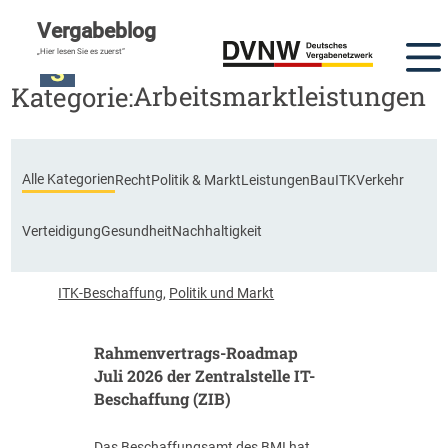
Vergabeblog
DVNW Akademie
„Hier lesen Sie es zuerst“
Arbeitsmarktleistungen
Kategorie:
Alle Kategorien
Recht
Politik & Markt
Leistungen
Bau
ITK
Verkehr
Verteidigung
Gesundheit
Nachhaltigkeit
ITK-Beschaffung
,
Politik und Markt
Rahmenvertrags-Roadmap
Juli 2026 der Zentralstelle IT-
Beschaffung (ZIB)
Das Beschaffungsamt des BMI hat