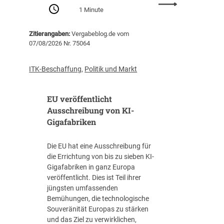
:
Z
1 Minute
P
e
r
n
Zitierangaben:
Vergabeblog.de vom
o
t
07/08/2026 Nr. 75064
-
r
K
a
o
l
ITK-Beschaffung
,
Politik und Markt
p
s
f
t
EU veröffentlicht
-
e
V
Ausschreibung von KI-
l
e
Gigafabriken
l
r
e
s
I
Die EU hat eine Ausschreibung für
c
T
die Errichtung von bis zu sieben KI-
h
-
Gigafabriken in ganz Europa
u
B
veröffentlicht. Dies ist Teil ihrer
l
e
jüngsten umfassenden
d
s
Bemühungen, die technologische
u
c
Souveränität Europas zu stärken
n
h
und das Ziel zu verwirklichen,