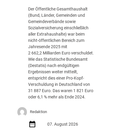
g
Der Öffentliche Gesamthaushalt
s
(Bund, Länder, Gemeinden und
-
Gemeindeverbände sowie
R
Sozialversicherung einschließlich
o
aller Extrahaushalte) war beim
a
nicht-öffentlichen Bereich zum
d
Jahresende 2025 mit
m
2 662,2 Milliarden Euro verschuldet.
a
Wie das Statistische Bundesamt
p
(Destatis) nach endgültigen
J
Ergebnissen weiter mitteilt,
u
entspricht dies einer Pro-Kopf-
l
Verschuldung in Deutschland von
i
31 887 Euro. Das waren 1 821 Euro
2
oder 6,1 % mehr als Ende 2024.
0
2
Redaktion
6
d
07. August 2026
e
r