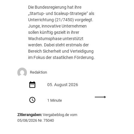
c
.
Die Bundesregierung hat ihre
h
8
„Startup- und Scaleup-Strategie“ als
t
8
Unterrichtung (21/7450) vorgelegt.
A
7
Junge, innovative Unternehmen
u
E
sollen künftig gezielt in ihrer
s
U
Wachstumsphase unterstützt
s
R
werden. Dabei steht erstmals der
c
Bereich Sicherheit und Verteidigung
h
im Fokus der staatlichen Förderung.
r
e
i
Redaktion
b
05. August 2026
u
n
:
g
1 Minute
S
v
t
o
Zitierangaben:
Vergabeblog.de vom
a
n
05/08/2026 Nr. 75040
r
K
t
I