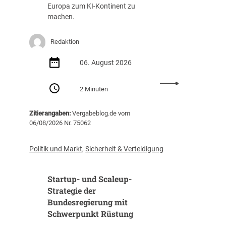
g
a
Europa zum KI-Kontinent zu
s
f
machen.
t
f
e
u
Redaktion
i
n
g
g
06. August 2026
t
(
i
Z
:
m
I
2 Minuten
E
J
B
U
a
)
Zitierangaben:
Vergabeblog.de vom
v
h
06/08/2026 Nr. 75062
e
r
r
2
ö
0
Politik und Markt
,
Sicherheit & Verteidigung
f
2
f
5
Startup- und Scaleup-
e
a
n
Strategie der
u
t
Bundesregierung mit
f
l
3
Schwerpunkt Rüstung
i
1