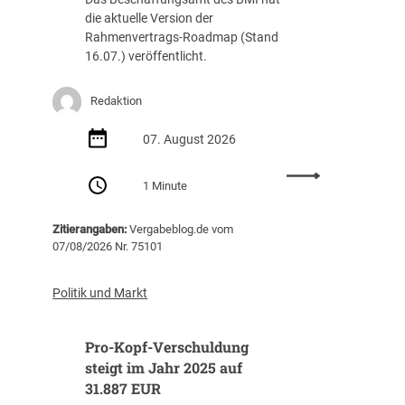
die aktuelle Version der
Rahmenvertrags-Roadmap (Stand
16.07.) veröffentlicht.
Redaktion
07. August 2026
:
1 Minute
R
a
Zitierangaben:
Vergabeblog.de vom
h
07/08/2026 Nr. 75101
m
e
n
Politik und Markt
v
e
Pro-Kopf-Verschuldung
r
t
steigt im Jahr 2025 auf
r
31.887 EUR
a