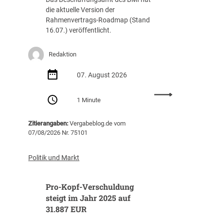
die aktuelle Version der
Rahmenvertrags-Roadmap (Stand
16.07.) veröffentlicht.
Redaktion
07. August 2026
:
1 Minute
R
a
Zitierangaben:
Vergabeblog.de vom
h
07/08/2026 Nr. 75101
m
e
n
Politik und Markt
v
e
Pro-Kopf-Verschuldung
r
t
steigt im Jahr 2025 auf
r
31.887 EUR
a