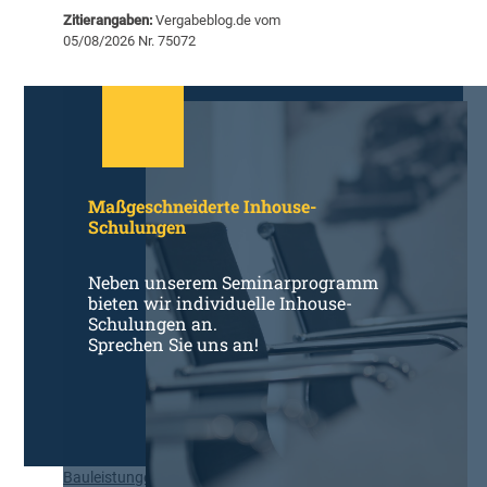
e
t
Zitierangaben:
Vergabeblog.de vom
m
S
05/08/2026 Nr. 75072
i
c
n
h
a
w
r
e
e
r
m
p
p
u
Maßgeschneiderte Inhouse-
f
n
Schulungen
e
k
h
t
l
Neben unserem Seminarprogramm
R
u
bieten wir individuelle Inhouse-
ü
n
Schulungen an.
s
Sprechen Sie uns an!
g
t
e
u
n
n
d
g
e
r
Bauleistungen
,
Politik und Markt
D