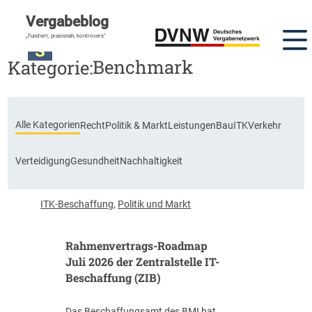
Vergabeblog
„Fundiert, praxisnah, kontrovers“
Benchmark
Kategorie:
Alle Kategorien
Recht
Politik & Markt
Leistungen
Bau
ITK
Verkehr
Verteidigung
Gesundheit
Nachhaltigkeit
ITK-Beschaffung
,
Politik und Markt
Rahmenvertrags-Roadmap
Juli 2026 der Zentralstelle IT-
Beschaffung (ZIB)
Das Beschaffungsamt des BMI hat