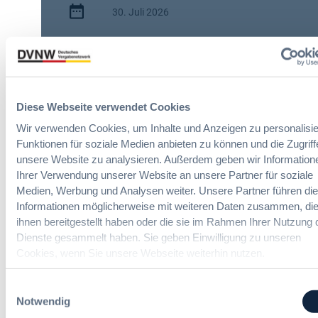
30. Juli 2026
s
c
:
h
2 Minuten
A
e
I
n
Zitierangaben:
Vergabeblog.de vom
A
A
30/07/2026 Nr. 74942
c
u
Diese Webseite verwendet Cookies
t
t
Wir verwenden Cookies, um Inhalte und Anzeigen zu personalisie
:
o
Funktionen für soziale Medien anbieten zu können und die Zugriff
N
m
unsere Website zu analysieren. Außerdem geben wir Information
e
a
Ihrer Verwendung unserer Website an unsere Partner für soziale
u
t
e
Medien, Werbung und Analysen weiter. Unsere Partner führen di
i
ITK-Vergaberecht Online-Seminar
T
Informationen möglicherweise mit weiteren Daten zusammen, die
s
r
ihnen bereitgestellt haben oder die sie im Rahmen Ihrer Nutzung 
i
a
Dienste gesammelt haben. Sie geben Einwilligung zu unseren
e
Schnelle und effiziente Beschaffung
n
r
von Cloudleistungen
Cookies, wenn Sie unsere Webseite weiterhin nutzen.
s
u
p
n
Einwilligungsauswahl
a
g
Notwendig
r
u