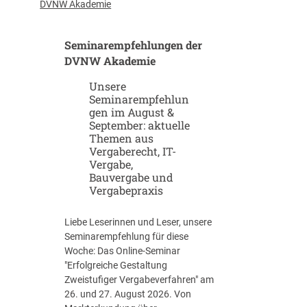
u
-
DVNW Akademie
p
G
-
i
Seminarempfehlungen der
u
g
n
DVNW Akademie
a
d
f
Unsere
S
a
Seminarempfehlun
c
b
gen im August &
a
r
September: aktuelle
l
i
Themen aus
e
k
Vergaberecht, IT-
u
e
Vergabe,
p
n
Bauvergabe und
-
Vergabepraxis
S
t
Liebe Leserinnen und Leser, unsere
r
Seminarempfehlung für diese
a
Woche: Das Online-Seminar
t
"Erfolgreiche Gestaltung
e
Zweistufiger Vergabeverfahren" am
g
26. und 27. August 2026. Von
i