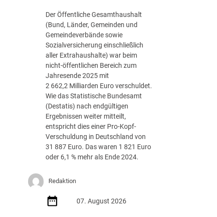
g
Der Öffentliche Gesamthaushalt
s
(Bund, Länder, Gemeinden und
-
Gemeindeverbände sowie
R
Sozialversicherung einschließlich
o
aller Extrahaushalte) war beim
a
nicht-öffentlichen Bereich zum
d
Jahresende 2025 mit
m
2 662,2 Milliarden Euro verschuldet.
a
Wie das Statistische Bundesamt
p
(Destatis) nach endgültigen
J
Ergebnissen weiter mitteilt,
u
entspricht dies einer Pro-Kopf-
l
Verschuldung in Deutschland von
i
31 887 Euro. Das waren 1 821 Euro
2
oder 6,1 % mehr als Ende 2024.
0
2
Redaktion
6
d
07. August 2026
e
r