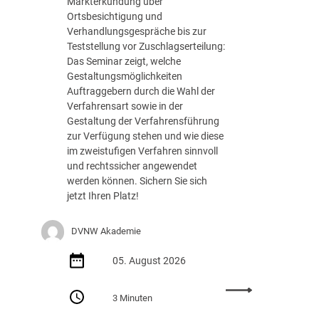
Markterkundung über
e
Ortsbesichtigung und
d
Verhandlungsgespräche bis zur
e
Teststellung vor Zuschlagserteilung:
r
Das Seminar zeigt, welche
B
Gestaltungsmöglichkeiten
u
Auftraggebern durch die Wahl der
n
Verfahrensart sowie in der
d
Gestaltung der Verfahrensführung
e
zur Verfügung stehen und wie diese
s
im zweistufigen Verfahren sinnvoll
r
und rechtssicher angewendet
e
werden können. Sichern Sie sich
g
jetzt Ihren Platz!
i
e
DVNW Akademie
r
u
05. August 2026
n
g
:
m
3 Minuten
S
i