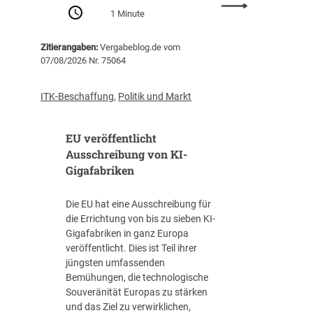
:
Z
1 Minute
P
e
r
n
Zitierangaben:
Vergabeblog.de vom
o
t
07/08/2026 Nr. 75064
-
r
K
a
o
l
ITK-Beschaffung
,
Politik und Markt
p
s
f
t
EU veröffentlicht
-
e
V
Ausschreibung von KI-
l
e
Gigafabriken
l
r
e
s
I
Die EU hat eine Ausschreibung für
c
T
die Errichtung von bis zu sieben KI-
h
-
Gigafabriken in ganz Europa
u
B
veröffentlicht. Dies ist Teil ihrer
l
e
jüngsten umfassenden
d
s
Bemühungen, die technologische
u
c
Souveränität Europas zu stärken
n
h
und das Ziel zu verwirklichen,