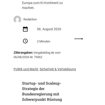
g
a
Europa zum KI-Kontinent zu
s
f
machen.
t
f
e
u
Redaktion
i
n
g
g
06. August 2026
t
(
i
Z
:
m
I
2 Minuten
E
J
B
U
a
)
Zitierangaben:
Vergabeblog.de vom
v
h
06/08/2026 Nr. 75062
e
r
r
2
ö
0
Politik und Markt
,
Sicherheit & Verteidigung
f
2
f
5
Startup- und Scaleup-
e
a
n
Strategie der
u
t
Bundesregierung mit
f
l
3
Schwerpunkt Rüstung
i
1