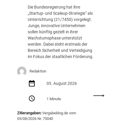
c
.
Die Bundesregierung hat ihre
h
8
„Startup- und Scaleup-Strategie“ als
t
8
Unterrichtung (21/7450) vorgelegt.
A
7
Junge, innovative Unternehmen
u
E
sollen künftig gezielt in ihrer
s
U
Wachstumsphase unterstützt
s
R
werden. Dabei steht erstmals der
c
Bereich Sicherheit und Verteidigung
h
im Fokus der staatlichen Förderung.
r
e
i
Redaktion
b
05. August 2026
u
n
:
g
1 Minute
S
v
t
o
Zitierangaben:
Vergabeblog.de vom
a
n
05/08/2026 Nr. 75040
r
K
t
I