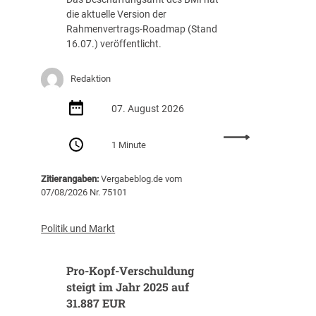
die aktuelle Version der
Rahmenvertrags-Roadmap (Stand
16.07.) veröffentlicht.
Redaktion
07. August 2026
:
1 Minute
R
a
Zitierangaben:
Vergabeblog.de vom
h
07/08/2026 Nr. 75101
m
e
n
Politik und Markt
v
e
Pro-Kopf-Verschuldung
r
t
steigt im Jahr 2025 auf
r
31.887 EUR
a