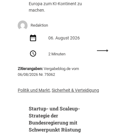
g
a
Europa zum KI-Kontinent zu
s
f
machen.
t
f
e
u
Redaktion
i
n
g
g
06. August 2026
t
(
i
Z
:
m
I
2 Minuten
E
J
B
U
a
)
Zitierangaben:
Vergabeblog.de vom
v
h
06/08/2026 Nr. 75062
e
r
r
2
ö
0
Politik und Markt
,
Sicherheit & Verteidigung
f
2
f
5
Startup- und Scaleup-
e
a
n
Strategie der
u
t
Bundesregierung mit
f
l
3
Schwerpunkt Rüstung
i
1