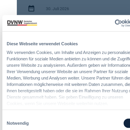
i
30. Juli 2026
s
c
:
h
2 Minuten
A
e
I
n
Zitierangaben:
Vergabeblog.de vom
A
A
30/07/2026 Nr. 74942
Diese Webseite verwendet Cookies
c
u
t
t
Wir verwenden Cookies, um Inhalte und Anzeigen zu personalisie
:
o
Funktionen für soziale Medien anbieten zu können und die Zugriff
N
m
unsere Website zu analysieren. Außerdem geben wir Information
e
a
Ihrer Verwendung unserer Website an unsere Partner für soziale
u
t
Medien, Werbung und Analysen weiter. Unsere Partner führen di
e
i
Informationen möglicherweise mit weiteren Daten zusammen, die
Maßgeschneiderte Inhouse-
T
s
ihnen bereitgestellt haben oder die sie im Rahmen Ihrer Nutzung 
Schulungen
r
i
Dienste gesammelt haben. Sie geben Einwilligung zu unseren
a
e
Cookies, wenn Sie unsere Webseite weiterhin nutzen.
n
r
Neben unserem Seminarprogramm
s
bieten wir individuelle Inhouse-
u
Einwilligungsauswahl
p
Schulungen an.
n
Notwendig
Sprechen Sie uns an!
a
g
r