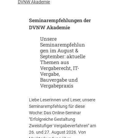
u
-
DVNW Akademie
p
G
-
i
Seminarempfehlungen der
u
g
n
DVNW Akademie
a
d
f
Unsere
S
a
Seminarempfehlun
c
b
gen im August &
a
r
September: aktuelle
l
i
Themen aus
e
k
Vergaberecht, IT-
u
e
Vergabe,
p
n
Bauvergabe und
-
Vergabepraxis
S
t
Liebe Leserinnen und Leser, unsere
r
Seminarempfehlung für diese
a
Woche: Das Online-Seminar
t
"Erfolgreiche Gestaltung
e
Zweistufiger Vergabeverfahren" am
g
26. und 27. August 2026. Von
i