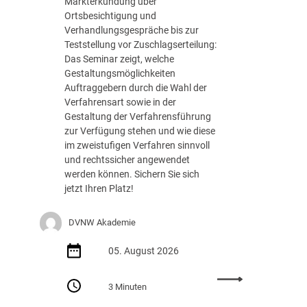
Markterkundung über
e
Ortsbesichtigung und
d
Verhandlungsgespräche bis zur
e
Teststellung vor Zuschlagserteilung:
r
Das Seminar zeigt, welche
B
Gestaltungsmöglichkeiten
u
Auftraggebern durch die Wahl der
n
Verfahrensart sowie in der
d
Gestaltung der Verfahrensführung
e
zur Verfügung stehen und wie diese
s
im zweistufigen Verfahren sinnvoll
r
und rechtssicher angewendet
e
werden können. Sichern Sie sich
g
jetzt Ihren Platz!
i
e
DVNW Akademie
r
u
05. August 2026
n
g
:
m
3 Minuten
S
i