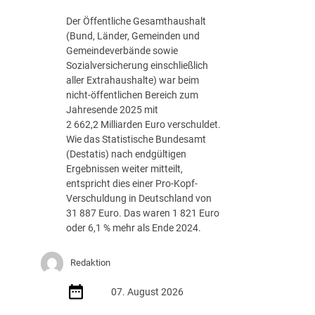
g
Der Öffentliche Gesamthaushalt
s
(Bund, Länder, Gemeinden und
-
Gemeindeverbände sowie
R
Sozialversicherung einschließlich
o
aller Extrahaushalte) war beim
a
nicht-öffentlichen Bereich zum
d
Jahresende 2025 mit
m
2 662,2 Milliarden Euro verschuldet.
a
Wie das Statistische Bundesamt
p
(Destatis) nach endgültigen
J
Ergebnissen weiter mitteilt,
u
entspricht dies einer Pro-Kopf-
l
Verschuldung in Deutschland von
i
31 887 Euro. Das waren 1 821 Euro
2
oder 6,1 % mehr als Ende 2024.
0
2
Redaktion
6
d
07. August 2026
e
r