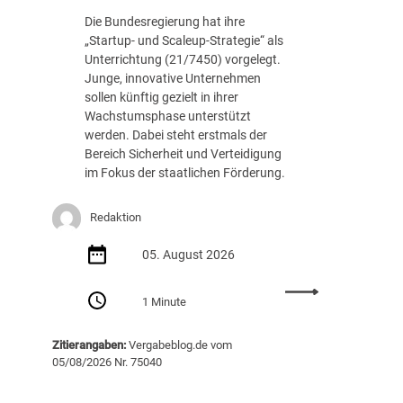
c
.
Die Bundesregierung hat ihre
h
8
„Startup- und Scaleup-Strategie“ als
t
8
Unterrichtung (21/7450) vorgelegt.
A
7
Junge, innovative Unternehmen
u
E
sollen künftig gezielt in ihrer
s
U
Wachstumsphase unterstützt
s
R
werden. Dabei steht erstmals der
c
Bereich Sicherheit und Verteidigung
h
im Fokus der staatlichen Förderung.
r
e
i
Redaktion
b
05. August 2026
u
n
:
g
1 Minute
S
v
t
o
Zitierangaben:
Vergabeblog.de vom
a
n
05/08/2026 Nr. 75040
r
K
t
I