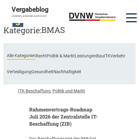
Vergabeblog
„Fundiert, praxisnah, kontrovers“
BMAS
Kategorie:
Alle Kategorien
Recht
Politik & Markt
Leistungen
Bau
ITK
Verkehr
Verteidigung
Gesundheit
Nachhaltigkeit
ITK-Beschaffung
,
Politik und Markt
Rahmenvertrags-Roadmap
Juli 2026 der Zentralstelle IT-
Beschaffung (ZIB)
Das Beschaffungsamt des BMI hat