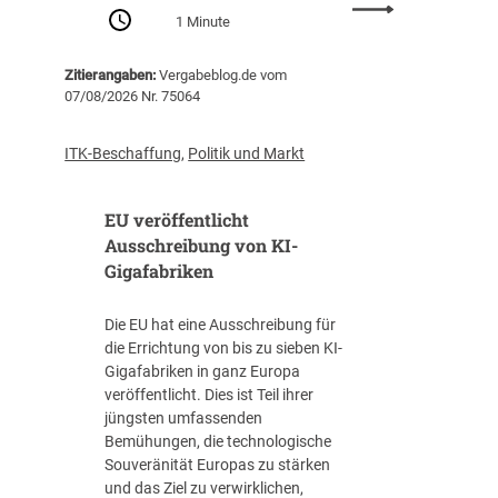
:
Z
1 Minute
P
e
r
n
Zitierangaben:
Vergabeblog.de vom
o
t
07/08/2026 Nr. 75064
-
r
K
a
o
l
ITK-Beschaffung
,
Politik und Markt
p
s
f
t
EU veröffentlicht
-
e
V
Ausschreibung von KI-
l
e
Gigafabriken
l
r
e
s
I
Die EU hat eine Ausschreibung für
c
T
die Errichtung von bis zu sieben KI-
h
-
Gigafabriken in ganz Europa
u
B
veröffentlicht. Dies ist Teil ihrer
l
e
jüngsten umfassenden
d
s
Bemühungen, die technologische
u
c
Souveränität Europas zu stärken
n
h
und das Ziel zu verwirklichen,