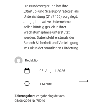
c
.
Die Bundesregierung hat ihre
h
8
„Startup- und Scaleup-Strategie“ als
t
8
Unterrichtung (21/7450) vorgelegt.
A
7
Junge, innovative Unternehmen
u
E
sollen künftig gezielt in ihrer
s
U
Wachstumsphase unterstützt
s
R
werden. Dabei steht erstmals der
c
Bereich Sicherheit und Verteidigung
h
im Fokus der staatlichen Förderung.
r
e
i
Redaktion
b
05. August 2026
u
n
:
g
1 Minute
S
v
t
o
Zitierangaben:
Vergabeblog.de vom
a
n
05/08/2026 Nr. 75040
r
K
t
I