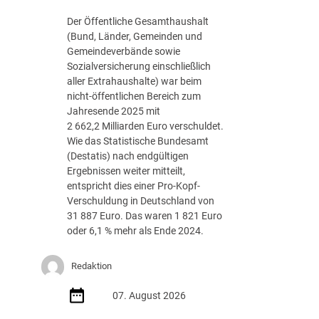
g
Der Öffentliche Gesamthaushalt
s
(Bund, Länder, Gemeinden und
-
Gemeindeverbände sowie
R
Sozialversicherung einschließlich
o
aller Extrahaushalte) war beim
a
nicht-öffentlichen Bereich zum
d
Jahresende 2025 mit
m
2 662,2 Milliarden Euro verschuldet.
a
Wie das Statistische Bundesamt
p
(Destatis) nach endgültigen
J
Ergebnissen weiter mitteilt,
u
entspricht dies einer Pro-Kopf-
l
Verschuldung in Deutschland von
i
31 887 Euro. Das waren 1 821 Euro
2
oder 6,1 % mehr als Ende 2024.
0
2
Redaktion
6
d
07. August 2026
e
r