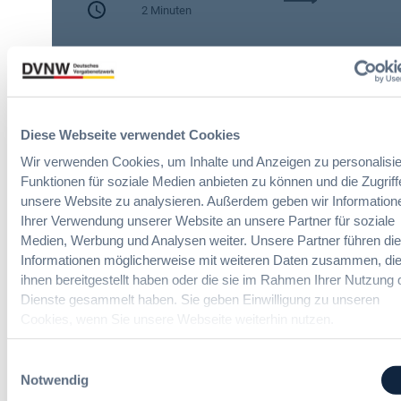
h
2 Minuten
A
e
I
n
Zitierangaben:
Vergabeblog.de vom
A
A
30/07/2026 Nr. 74942
c
u
t
t
:
o
N
Diese Webseite verwendet Cookies
m
e
a
Wir verwenden Cookies, um Inhalte und Anzeigen zu personalisie
u
t
Funktionen für soziale Medien anbieten zu können und die Zugriff
e
i
unsere Website zu analysieren. Außerdem geben wir Information
Online IT-Seminare
T
s
Ihrer Verwendung unserer Website an unsere Partner für soziale
r
i
Medien, Werbung und Analysen weiter. Unsere Partner führen di
a
e
Neue Herausforderungen, praktische
Informationen möglicherweise mit weiteren Daten zusammen, die
n
r
Lösungen und Anwendungen
ihnen bereitgestellt haben oder die sie im Rahmen Ihrer Nutzung 
s
u
Dienste gesammelt haben. Sie geben Einwilligung zu unseren
p
n
Cookies, wenn Sie unsere Webseite weiterhin nutzen.
a
g
r
u
e
Einwilligungsauswahl
n
n
Notwendig
Politik und Markt
d
z
m