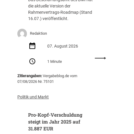
die aktuelle Version der
Rahmenvertrags-Roadmap (Stand
16.07.) veröffentlicht.
Redaktion
07. August 2026
:
1 Minute
R
a
Zitierangaben:
Vergabeblog.de vom
h
07/08/2026 Nr. 75101
m
e
n
Politik und Markt
v
e
Pro-Kopf-Verschuldung
r
t
steigt im Jahr 2025 auf
r
31.887 EUR
a