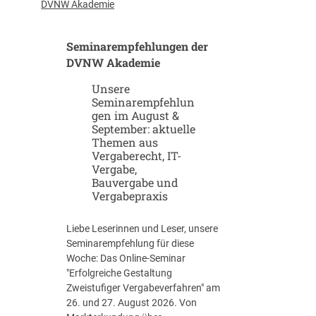
u
-
DVNW Akademie
p
G
-
i
Seminarempfehlungen der
u
g
n
DVNW Akademie
a
d
f
Unsere
S
a
Seminarempfehlun
c
b
gen im August &
a
r
September: aktuelle
l
i
Themen aus
e
k
Vergaberecht, IT-
u
e
Vergabe,
p
n
Bauvergabe und
-
Vergabepraxis
S
t
Liebe Leserinnen und Leser, unsere
r
Seminarempfehlung für diese
a
Woche: Das Online-Seminar
t
"Erfolgreiche Gestaltung
e
Zweistufiger Vergabeverfahren" am
g
26. und 27. August 2026. Von
i