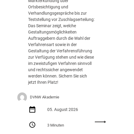
Markterkundung über
e
Ortsbesichtigung und
d
Verhandlungsgespräche bis zur
e
Teststellung vor Zuschlagserteilung:
r
Das Seminar zeigt, welche
B
Gestaltungsmöglichkeiten
u
Auftraggebern durch die Wahl der
n
Verfahrensart sowie in der
d
Gestaltung der Verfahrensführung
e
zur Verfügung stehen und wie diese
s
im zweistufigen Verfahren sinnvoll
r
und rechtssicher angewendet
e
werden können. Sichern Sie sich
g
jetzt Ihren Platz!
i
e
DVNW Akademie
r
u
05. August 2026
n
g
:
m
3 Minuten
S
i