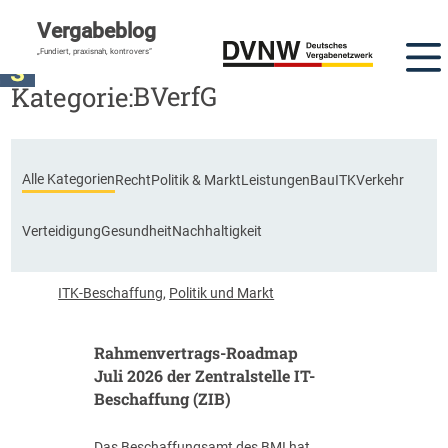
Vergabeblog
DVNW Akademie
„Fundiert, praxisnah, kontrovers“
BVerfG
Kategorie:
Alle Kategorien
Recht
Politik & Markt
Leistungen
Bau
ITK
Verkehr
Verteidigung
Gesundheit
Nachhaltigkeit
ITK-Beschaffung
,
Politik und Markt
Rahmenvertrags-Roadmap
Juli 2026 der Zentralstelle IT-
Beschaffung (ZIB)
Das Beschaffungsamt des BMI hat