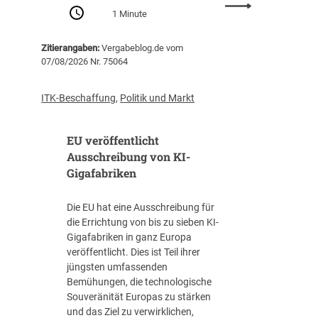
:
Z
1 Minute
P
e
r
n
Zitierangaben:
Vergabeblog.de vom
o
t
07/08/2026 Nr. 75064
-
r
K
a
o
l
ITK-Beschaffung
,
Politik und Markt
p
s
f
t
EU veröffentlicht
-
e
V
Ausschreibung von KI-
l
e
Gigafabriken
l
r
e
s
I
Die EU hat eine Ausschreibung für
c
T
die Errichtung von bis zu sieben KI-
h
-
Gigafabriken in ganz Europa
u
B
veröffentlicht. Dies ist Teil ihrer
l
e
jüngsten umfassenden
d
s
Bemühungen, die technologische
u
c
Souveränität Europas zu stärken
n
h
und das Ziel zu verwirklichen,