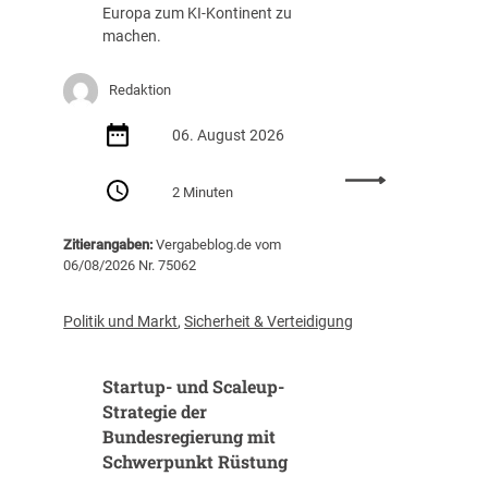
g
a
Europa zum KI-Kontinent zu
s
f
machen.
t
f
e
u
Redaktion
i
n
g
g
06. August 2026
t
(
i
Z
:
m
I
2 Minuten
E
J
B
U
a
)
Zitierangaben:
Vergabeblog.de vom
v
h
06/08/2026 Nr. 75062
e
r
r
2
ö
0
Politik und Markt
,
Sicherheit & Verteidigung
f
2
f
5
Startup- und Scaleup-
e
a
n
Strategie der
u
t
Bundesregierung mit
f
l
3
Schwerpunkt Rüstung
i
1