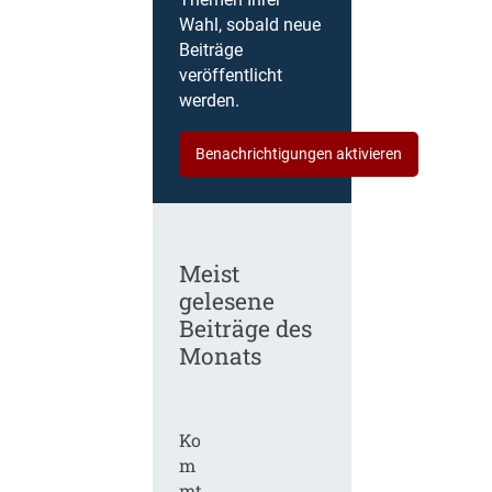
Themen Ihrer
Wahl, sobald neue
Beiträge
veröffentlicht
werden.
Benachrichtigungen aktivieren
Meist
gelesene
Beiträge des
Monats
Ko
m
mt