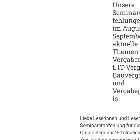
Unsere
u
I
Semina
n
-
d
fehlung
G
S
im Augus
i
c
Septembe
g
a
a
aktuelle
l
f
Themen 
e
a
Vergabe
u
b
t, IT-Ver
p
r
Bauverg
-
i
und
S
k
Vergabe
t
e
is
r
n
a
t
Liebe Leserinnen und Leser
e
Seminarempfehlung für di
g
Online-Seminar "Erfolgreic
i