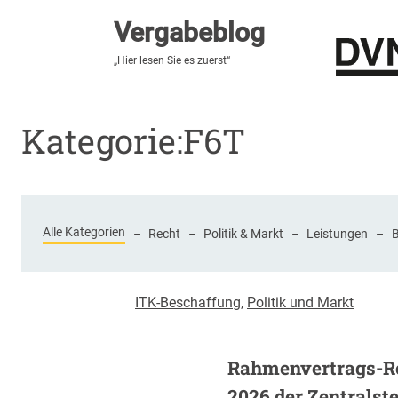
Vergabeblog
Vergabeblog
„Fundiert, praxisnah, kontrovers“
„Hier lesen Sie es zuerst“
Stellenmarkt
Autor:innen
Über den Vergabeblo
Kategorie:
F6T
Alle Kategorien
–
Recht
–
Politik & Markt
–
Leistungen
–
ITK-Beschaffung
,
Politik und Markt
Rahmenvertrags-R
2026 der Zentralstel