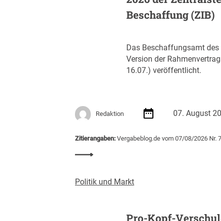
Beschaffung (ZIB)
Das Beschaffungsamt des B
Version der Rahmenvertra
16.07.) veröffentlicht.
07. August 2
Redaktion
Zitierangaben:
Vergabeblog.de vom 07/08/2026 Nr. 
:
R
a
Politik und Markt
h
m
e
Pro-Kopf-Verschul