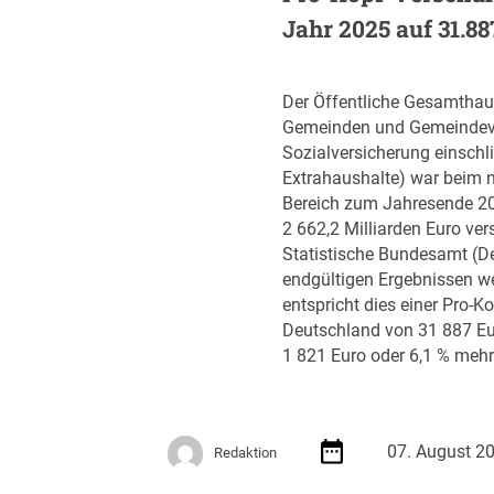
n
Jahr 2025 auf 31.8
v
e
r
Der Öffentliche Gesamthaus
t
Gemeinden und Gemeindev
r
Sozialversicherung einschli
a
Extrahaushalte) war beim n
g
Bereich zum Jahresende 2
s
2 662,2 Milliarden Euro ver
-
Statistische Bundesamt (De
R
endgültigen Ergebnissen wei
o
entspricht dies einer Pro-K
a
Deutschland von 31 887 Eu
d
1 821 Euro oder 6,1 % mehr
m
a
p
J
07. August 2
Redaktion
u
l