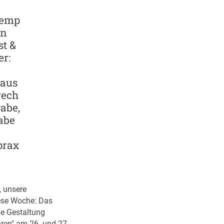
remp
en
t &
r:
aus
rech
gabe,
abe
prax
, unsere
ese Woche: Das
he Gestaltung