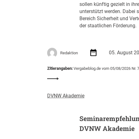
5
c
sollen künftig gezielt in 
)
a
h
unterstützt werden. Dabei s
u
t
Bereich Sicherheit und Ver
f
A
der staatlichen Förderung.
3
u
1
s
.
s
8
c
05. August 2
Redaktion
8
h
7
r
Zitierangaben:
Vergabeblog.de vom 05/08/2026 Nr. 
E
e
:
U
i
S
R
b
t
u
DVNW Akademie
a
n
r
g
t
v
Seminarempfehlun
u
o
DVNW Akademie
p
n
-
K