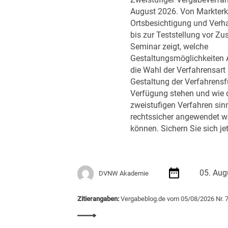
Zweistufiger Vergabeverfah
e
August 2026. Von Markter
d
Ortsbesichtigung und Ver
e
bis zur Teststellung vor Zu
r
Seminar zeigt, welche
B
Gestaltungsmöglichkeiten 
u
die Wahl der Verfahrensart 
n
Gestaltung der Verfahrens
d
Verfügung stehen und wie 
e
zweistufigen Verfahren sin
s
rechtssicher angewendet w
r
können. Sichern Sie sich jet
e
g
i
e
05. Aug
DVNW Akademie
r
u
n
Zitierangaben:
Vergabeblog.de vom 05/08/2026 Nr. 
g
:
m
S