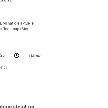
MI hat die aktuelle
gs-Roadmap (Stand
026
1 Minute
75101
dung steigt im