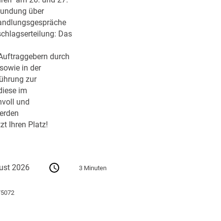
ren" am 26. und 27.
kundung über
handlungsgespräche
schlagserteilung: Das
Auftraggebern durch
sowie in der
führung zur
diese im
nvoll und
erden
zt Ihren Platz!
ust 2026
3 Minuten
75072