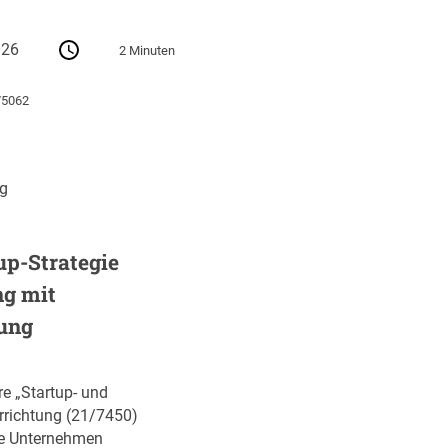
026
2 Minuten
75062
ng
up-Strategie
ng mit
ung
re „Startup- und
errichtung (21/7450)
ve Unternehmen