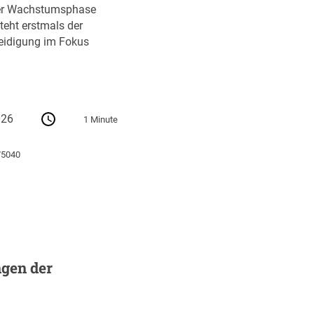
ihrer Wachstumsphase
teht erstmals der
teidigung im Fokus
026
1 Minute
75040
gen der