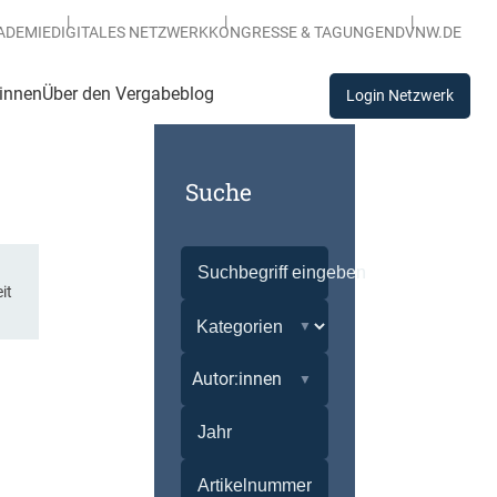
ADEMIE
DIGITALES NETZWERK
KONGRESSE & TAGUNGEN
DVNW.DE
:innen
Über den Vergabeblog
Login Netzwerk
Suche
it
Autor:innen