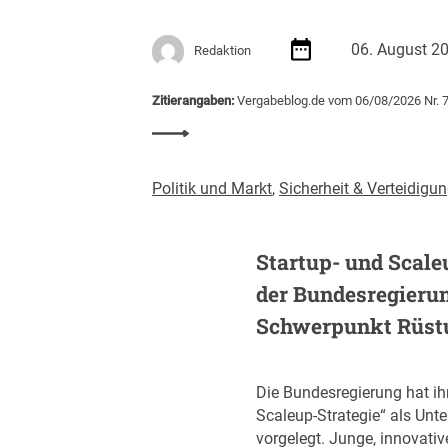
l
d
e
u
06. August 2
I
Redaktion
n
T
g
-
Zitierangaben:
Vergabeblog.de vom 06/08/2026 Nr. 
s
B
t
:
e
e
E
s
i
U
c
Politik und Markt
,
Sicherheit & Verteidigu
g
v
h
t
e
a
i
r
Startup- und Scale
f
m
ö
f
J
der Bundesregieru
f
u
a
f
Schwerpunkt Rüst
n
h
e
g
r
n
(
2
t
Die Bundesregierung hat ih
Z
0
l
Scaleup-Strategie“ als Unt
I
2
i
vorgelegt. Junge, innovati
B