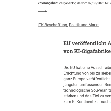
Zitierangaben:
Vergabeblog.de vom 07/08/2026 Nr. 
i
2
:
0
P
2
r
ITK-Beschaffung
,
Politik und Markt
6
o
d
-
e
K
EU veröffentlicht 
r
o
Z
von KI-Gigafabrik
p
e
f
n
-
t
Die EU hat eine Ausschreib
V
r
Errichtung von bis zu siebe
e
a
ganz Europa veröffentlicht. D
r
l
jüngsten umfassenden Bem
s
s
technologische Souveränit
c
t
stärken und das Ziel zu ver
h
e
zum KI-Kontinent zu mache
u
l
l