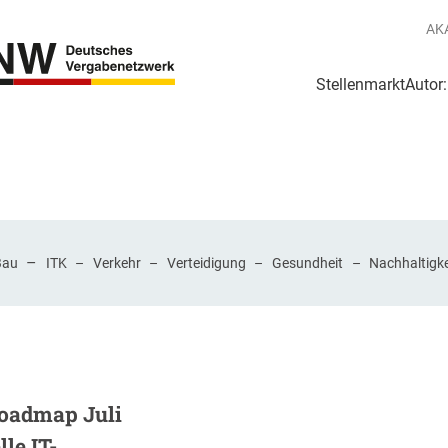
AK
Stellenmarkt
Autor
g
Login Netzwerk
–
Bau
ITK
–
Verkehr
–
Verteidigung
–
Gesundheit
–
Nachhaltigke
oadmap Juli
le IT-