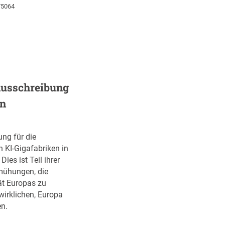
75064
Ausschreibung
en
ung für die
n KI-Gigafabriken in
ies ist Teil ihrer
ühungen, die
ät Europas zu
wirklichen, Europa
n.