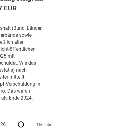
87 EUR
halt (Bund, Länder,
erbände sowie
eßlich aller
icht-öffentlichen
025 mit
schuldet. Wie das
statis) nach
ter mitteilt,
opf-Verschuldung in
ro. Das waren
 als Ende 2024.
026
1 Minute