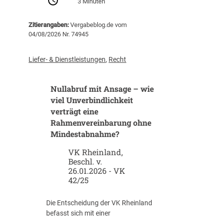
3 Minuten
B
a
Zitierangaben:
Vergabeblog.de vom
u
04/08/2026 Nr. 74945
v
e
r
Liefer- & Dienstleistungen
,
Recht
g
a
Nullabruf mit Ansage – wie
b
e
viel Unverbindlichkeit
n
verträgt eine
m
Rahmenvereinbarung ohne
i
Mindestabnahme?
t
K
VK Rheinland,
Beschl. v.
I
26.01.2026 - VK
:
42/25
W
e
l
Die Entscheidung der VK Rheinland
c
befasst sich mit einer