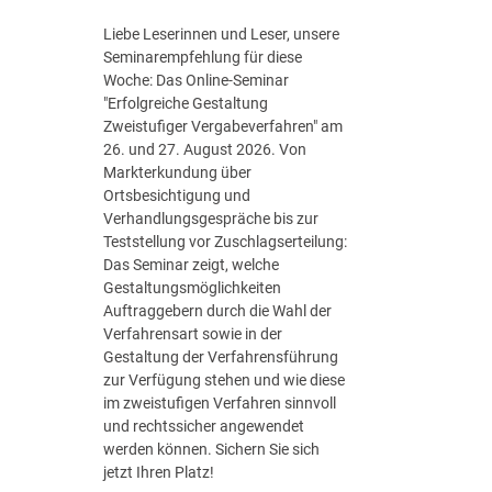
S
t
Liebe Leserinnen und Leser, unsere
r
Seminarempfehlung für diese
a
Woche: Das Online-Seminar
t
"Erfolgreiche Gestaltung
e
Zweistufiger Vergabeverfahren" am
g
26. und 27. August 2026. Von
i
Markterkundung über
e
Ortsbesichtigung und
d
Verhandlungsgespräche bis zur
e
Teststellung vor Zuschlagserteilung:
r
Das Seminar zeigt, welche
B
Gestaltungsmöglichkeiten
u
Auftraggebern durch die Wahl der
n
Verfahrensart sowie in der
d
Gestaltung der Verfahrensführung
e
zur Verfügung stehen und wie diese
s
im zweistufigen Verfahren sinnvoll
r
und rechtssicher angewendet
e
werden können. Sichern Sie sich
g
jetzt Ihren Platz!
i