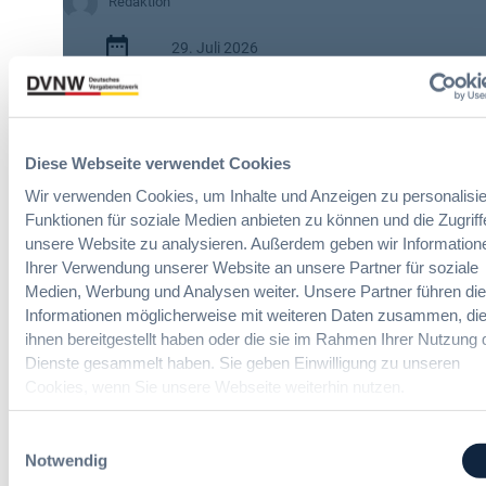
W
Redaktion
e
29. Juli 2026
i
t
:
e
2 Minuten
N
r
e
e
Zitierangaben:
Vergabeblog.de vom
u
Ä
Diese Webseite verwendet Cookies
29/07/2026 Nr. 74950
e
n
Wir verwenden Cookies, um Inhalte und Anzeigen zu personalisie
E
d
Funktionen für soziale Medien anbieten zu können und die Zugriff
U
e
unsere Website zu analysieren. Außerdem geben wir Information
L
r
Ihrer Verwendung unserer Website an unsere Partner für soziale
e
u
Medien, Werbung und Analysen weiter. Unsere Partner führen di
i
n
Informationen möglicherweise mit weiteren Daten zusammen, die
t
g
ihnen bereitgestellt haben oder die sie im Rahmen Ihrer Nutzung 
Gesundheits- und Sozialwesen-
l
e
Vergaberecht
Dienste gesammelt haben. Sie geben Einwilligung zu unseren
i
n
Cookies, wenn Sie unsere Webseite weiterhin nutzen.
n
v
i
o
Online-Seminare
e
n
Einwilligungsauswahl
:
F
Notwendig
Neue Herausforderungen, praktische
B
o