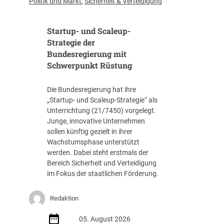
Politik und Markt
,
Sicherheit & Verteidigung
f
f
Startup- und Scaleup-
e
n
Strategie der
t
Bundesregierung mit
l
Schwerpunkt Rüstung
i
c
Die Bundesregierung hat ihre
h
„Startup- und Scaleup-Strategie“ als
t
Unterrichtung (21/7450) vorgelegt.
A
Junge, innovative Unternehmen
u
sollen künftig gezielt in ihrer
s
Wachstumsphase unterstützt
s
werden. Dabei steht erstmals der
c
Bereich Sicherheit und Verteidigung
h
im Fokus der staatlichen Förderung.
r
e
i
Redaktion
b
05. August 2026
u