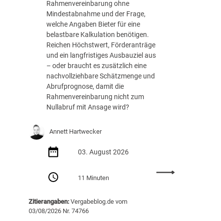
h
Rahmenvereinbarung ohne
e
Mindestabnahme und der Frage,
R
welche Angaben Bieter für eine
o
belastbare Kalkulation benötigen.
l
Reichen Höchstwert, Förderanträge
l
und ein langfristiges Ausbauziel aus
e
– oder braucht es zusätzlich eine
s
nachvollziehbare Schätzmenge und
p
Abrufprognose, damit die
i
Rahmenvereinbarung nicht zum
e
Nullabruf mit Ansage wird?
l
e
Annett Hartwecker
n
d
03. August 2026
i
g
:
11 Minuten
i
N
t
u
a
Zitierangaben:
Vergabeblog.de vom
l
l
03/08/2026 Nr. 74766
l
e