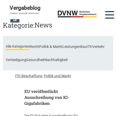
Vergabeblog
„Fundiert, praxisnah, kontrovers“
News
Kategorie:
Alle Kategorien
Recht
Politik & Markt
Leistungen
Bau
ITK
Verkehr
Verteidigung
Gesundheit
Nachhaltigkeit
ITK-Beschaffung
,
Politik und Markt
EU veröffentlicht
Ausschreibung von KI-
Gigafabriken
Die EU hat eine Ausschreibung für