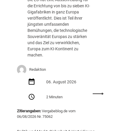
die Errichtung von bis zu sieben KI-
Gigafabriken in ganz Europa
veröffentlicht. Dies ist Teil ihrer
jüngsten umfassenden
Bemühungen, die technologische
Souveränität Europas zu stärken
und das Ziel zu verwirklichen,
Europa zum KI-Kontinent zu
machen.
Redaktion
06. August 2026
:
2 Minuten
E
U
Zitierangaben:
Vergabeblog.de vom
v
06/08/2026 Nr. 75062
e
r
ö