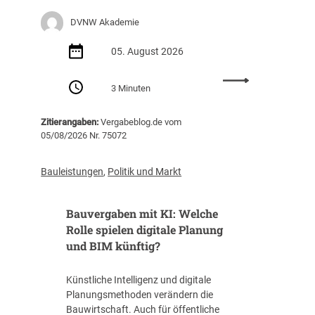
e
DVNW Akademie
r
u
05. August 2026
n
g
:
m
3 Minuten
S
i
e
t
Zitierangaben:
Vergabeblog.de vom
m
S
05/08/2026 Nr. 75072
i
c
n
h
a
Bauleistungen
,
Politik und Markt
w
r
e
e
r
Bauvergaben mit KI: Welche
m
p
p
Rolle spielen digitale Planung
u
f
und BIM künftig?
n
e
k
h
t
Künstliche Intelligenz und digitale
l
R
Planungsmethoden verändern die
u
ü
Bauwirtschaft. Auch für öffentliche