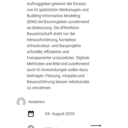
n
s
Auftraggeber gewinnt der Einsatz
g
t
von KI-gestützten Werkzeugen und
e
u
Building Information Modeling
n
n
(BIM) bei Bauvergaben zunehmend
d
g
an Bedeutung. Die öffentliche
e
Bauwirtschaft steht vor der
r
Herausforderung, komplexe
D
Infrastruktur- und Bauprojekte
V
schneller, effizienter und
N
transparenter umzusetzen. Digitale
W
Methoden wie BIM und zunehmend
A
auch KI-Anwendungen sollen dazu
k
beitragen, Planung, Vergabe und
a
Bauausführung besser miteinander
d
zu verzahnen.
e
m
Redaktion
i
e
04. August 2026
: