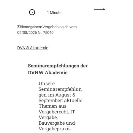
n
:
g
1 Minute
S
v
t
o
Zitierangaben:
Vergabeblog.de vom
a
n
05/08/2026 Nr. 75040
r
K
t
I
u
-
DVNW Akademie
p
G
-
i
Seminarempfehlungen der
u
g
n
DVNW Akademie
a
d
f
Unsere
S
a
Seminarempfehlun
c
b
gen im August &
a
r
September: aktuelle
l
i
Themen aus
e
k
Vergaberecht, IT-
u
e
Vergabe,
p
n
Bauvergabe und
-
Vergabepraxis