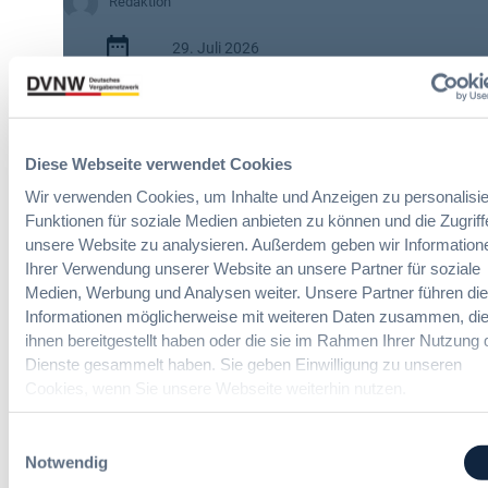
W
Redaktion
e
29. Juli 2026
i
t
:
e
2 Minuten
N
r
e
e
Zitierangaben:
Vergabeblog.de vom
u
Ä
Diese Webseite verwendet Cookies
29/07/2026 Nr. 74950
e
n
Wir verwenden Cookies, um Inhalte und Anzeigen zu personalisie
E
d
Funktionen für soziale Medien anbieten zu können und die Zugriff
U
e
unsere Website zu analysieren. Außerdem geben wir Information
L
r
Ihrer Verwendung unserer Website an unsere Partner für soziale
e
u
Medien, Werbung und Analysen weiter. Unsere Partner führen di
i
n
Informationen möglicherweise mit weiteren Daten zusammen, die
t
g
ihnen bereitgestellt haben oder die sie im Rahmen Ihrer Nutzung 
Bau-Vergaberecht Online-Seminare
l
e
Dienste gesammelt haben. Sie geben Einwilligung zu unseren
i
n
Cookies, wenn Sie unsere Webseite weiterhin nutzen.
n
v
Neue Herausforderungen, praktische
i
o
Lösungen und Anwendungen
e
n
Einwilligungsauswahl
:
F
Notwendig
B
o