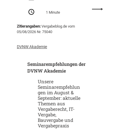
n
:
g
1 Minute
S
v
t
o
Zitierangaben:
Vergabeblog.de vom
a
n
05/08/2026 Nr. 75040
r
K
t
I
u
-
DVNW Akademie
p
G
-
i
Seminarempfehlungen der
u
g
n
DVNW Akademie
a
d
f
Unsere
S
a
Seminarempfehlun
c
b
gen im August &
a
r
September: aktuelle
l
i
Themen aus
e
k
Vergaberecht, IT-
u
e
Vergabe,
p
n
Bauvergabe und
-
Vergabepraxis