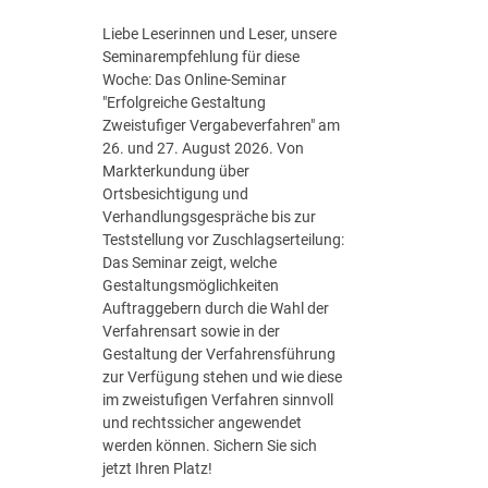
S
t
Liebe Leserinnen und Leser, unsere
r
Seminarempfehlung für diese
a
Woche: Das Online-Seminar
t
"Erfolgreiche Gestaltung
e
Zweistufiger Vergabeverfahren" am
g
26. und 27. August 2026. Von
i
Markterkundung über
e
Ortsbesichtigung und
d
Verhandlungsgespräche bis zur
e
Teststellung vor Zuschlagserteilung:
r
Das Seminar zeigt, welche
B
Gestaltungsmöglichkeiten
u
Auftraggebern durch die Wahl der
n
Verfahrensart sowie in der
d
Gestaltung der Verfahrensführung
e
zur Verfügung stehen und wie diese
s
im zweistufigen Verfahren sinnvoll
r
und rechtssicher angewendet
e
werden können. Sichern Sie sich
g
jetzt Ihren Platz!
i