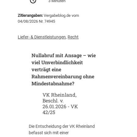
3 Minuten
B
a
Zitierangaben:
Vergabeblog.de vom
u
04/08/2026 Nr. 74945
v
e
r
Liefer- & Dienstleistungen
,
Recht
g
a
Nullabruf mit Ansage – wie
b
e
viel Unverbindlichkeit
n
verträgt eine
m
Rahmenvereinbarung ohne
i
Mindestabnahme?
t
K
VK Rheinland,
Beschl. v.
I
26.01.2026 - VK
:
42/25
W
e
l
Die Entscheidung der VK Rheinland
c
befasst sich mit einer