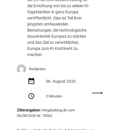
die Errichtung von bis zu sieben KI-
Gigafabriken in ganz Europa
veröffentlicht. Dies ist Teil ihrer
jüngsten umfassenden
Bemühungen, die technologische
Souveränität Europas zu stärken
und das Ziel zu verwirklichen,
Europa zum KI-Kontinent zu
machen.
Redaktion
06. August 2026
:
2 Minuten
E
U
Zitierangaben:
Vergabeblog.de vom
v
06/08/2026 Nr. 75062
e
r
ö