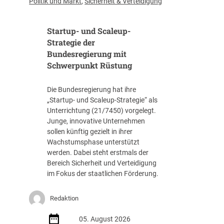
Politik und Markt
,
Sicherheit & Verteidigung
f
f
Startup- und Scaleup-
e
n
Strategie der
t
Bundesregierung mit
l
Schwerpunkt Rüstung
i
c
Die Bundesregierung hat ihre
h
„Startup- und Scaleup-Strategie“ als
t
Unterrichtung (21/7450) vorgelegt.
A
Junge, innovative Unternehmen
u
sollen künftig gezielt in ihrer
s
Wachstumsphase unterstützt
s
werden. Dabei steht erstmals der
c
Bereich Sicherheit und Verteidigung
h
im Fokus der staatlichen Förderung.
r
e
i
Redaktion
b
05. August 2026
u