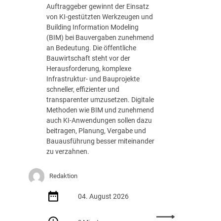
n
s
Auftraggeber gewinnt der Einsatz
g
t
von KI-gestützten Werkzeugen und
e
u
Building Information Modeling
n
n
(BIM) bei Bauvergaben zunehmend
d
g
an Bedeutung. Die öffentliche
e
Bauwirtschaft steht vor der
r
Herausforderung, komplexe
D
Infrastruktur- und Bauprojekte
V
schneller, effizienter und
N
transparenter umzusetzen. Digitale
W
Methoden wie BIM und zunehmend
A
auch KI-Anwendungen sollen dazu
k
beitragen, Planung, Vergabe und
a
Bauausführung besser miteinander
d
zu verzahnen.
e
m
Redaktion
i
e
04. August 2026
: