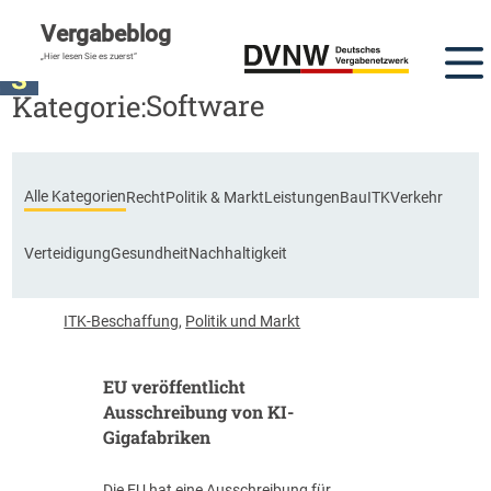
Vergabeblog
„Hier lesen Sie es zuerst“
Software
Kategorie:
Alle Kategorien
Recht
Politik & Markt
Leistungen
Bau
ITK
Verkehr
Verteidigung
Gesundheit
Nachhaltigkeit
ITK-Beschaffung
,
Politik und Markt
EU veröffentlicht
Ausschreibung von KI-
Gigafabriken
Die EU hat eine Ausschreibung für