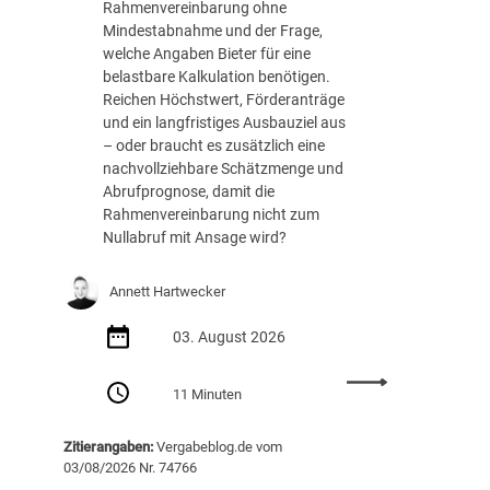
h
Rahmenvereinbarung ohne
e
Mindestabnahme und der Frage,
R
welche Angaben Bieter für eine
o
belastbare Kalkulation benötigen.
l
Reichen Höchstwert, Förderanträge
l
und ein langfristiges Ausbauziel aus
e
– oder braucht es zusätzlich eine
s
nachvollziehbare Schätzmenge und
p
Abrufprognose, damit die
i
Rahmenvereinbarung nicht zum
e
Nullabruf mit Ansage wird?
l
e
Annett Hartwecker
n
d
03. August 2026
i
g
:
11 Minuten
i
N
t
u
a
Zitierangaben:
Vergabeblog.de vom
l
l
03/08/2026 Nr. 74766
l
e