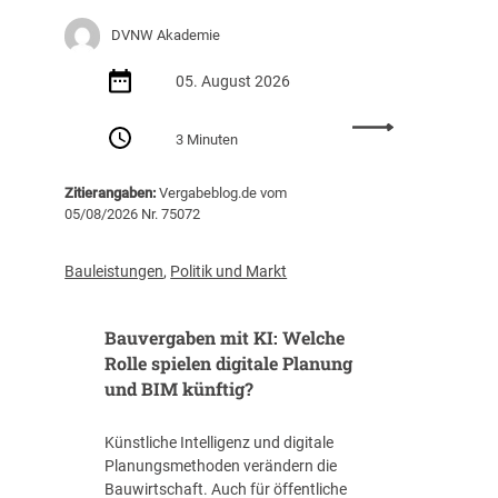
e
DVNW Akademie
r
u
05. August 2026
n
g
:
m
3 Minuten
S
i
e
t
Zitierangaben:
Vergabeblog.de vom
m
S
05/08/2026 Nr. 75072
i
c
n
h
a
Bauleistungen
,
Politik und Markt
w
r
e
e
r
Bauvergaben mit KI: Welche
m
p
p
Rolle spielen digitale Planung
u
f
und BIM künftig?
n
e
k
h
t
Künstliche Intelligenz und digitale
l
R
Planungsmethoden verändern die
u
ü
Bauwirtschaft. Auch für öffentliche