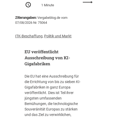
:
Z
1 Minute
P
e
r
n
Zitierangaben:
Vergabeblog.de vom
o
t
07/08/2026 Nr. 75064
-
r
K
a
o
l
ITK-Beschaffung
,
Politik und Markt
p
s
f
t
EU veröffentlicht
-
e
V
Ausschreibung von KI-
l
e
Gigafabriken
l
r
e
s
I
Die EU hat eine Ausschreibung für
c
T
die Errichtung von bis zu sieben KI-
h
-
Gigafabriken in ganz Europa
u
B
veröffentlicht. Dies ist Teil ihrer
l
e
jüngsten umfassenden
d
s
Bemühungen, die technologische
u
c
Souveränität Europas zu stärken
n
h
und das Ziel zu verwirklichen,