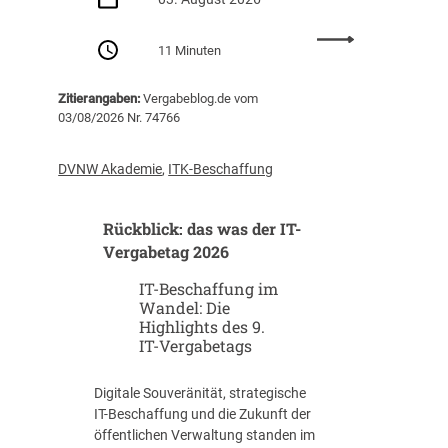
i
g
:
11 Minuten
i
N
t
u
a
Zitierangaben:
Vergabeblog.de vom
l
l
03/08/2026 Nr. 74766
l
e
a
P
b
DVNW Akademie
,
ITK-Beschaffung
l
r
a
u
n
Rückblick: das was der IT-
f
u
m
Vergabetag 2026
n
i
g
IT-Beschaffung im
t
u
Wandel: Die
A
Highlights des 9.
n
n
IT-Vergabetags
d
s
B
a
I
Digitale Souveränität, strategische
g
M
IT-Beschaffung und die Zukunft der
e
k
öffentlichen Verwaltung standen im
–