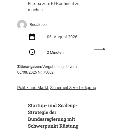
g
a
Europa zum KI-Kontinent zu
s
f
machen.
t
f
e
u
Redaktion
i
n
g
g
06. August 2026
t
(
i
Z
:
m
I
2 Minuten
E
J
B
U
a
)
Zitierangaben:
Vergabeblog.de vom
v
h
06/08/2026 Nr. 75062
e
r
r
2
ö
0
Politik und Markt
,
Sicherheit & Verteidigung
f
2
f
5
Startup- und Scaleup-
e
a
n
Strategie der
u
t
Bundesregierung mit
f
l
3
Schwerpunkt Rüstung
i
1