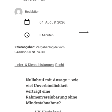
Redaktion
04. August 2026
:
3 Minuten
B
a
Zitierangaben:
Vergabeblog.de vom
u
04/08/2026 Nr. 74945
v
e
r
Liefer- & Dienstleistungen
,
Recht
g
a
Nullabruf mit Ansage – wie
b
e
viel Unverbindlichkeit
n
verträgt eine
m
Rahmenvereinbarung ohne
i
Mindestabnahme?
t
K
VK Rheinland,