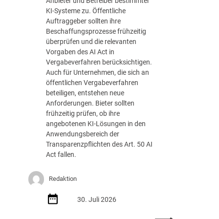
Anbieter und Betreiber bestimmter
n
t
KI-Systeme zu. Öffentliche
t
a
Auftraggeber sollten ihre
l
b
Beschaffungsprozesse frühzeitig
i
n
überprüfen und die relevanten
c
a
Vorgaben des AI Act in
h
h
Vergabeverfahren berücksichtigen.
e
m
Auch für Unternehmen, die sich an
n
e
öffentlichen Vergabeverfahren
E
?
beteiligen, entstehen neue
i
Anforderungen. Bieter sollten
n
frühzeitig prüfen, ob ihre
k
angebotenen KI-Lösungen in den
a
Anwendungsbereich der
u
Transparenzpflichten des Art. 50 AI
f
Act fallen.
:
Z
Redaktion
w
i
30. Juli 2026
s
c
: