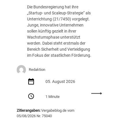
c
.
Die Bundesregierung hat ihre
h
8
„Startup- und Scaleup-Strategie“ als
t
8
Unterrichtung (21/7450) vorgelegt.
A
7
Junge, innovative Unternehmen
u
E
sollen künftig gezielt in ihrer
s
U
Wachstumsphase unterstützt
s
R
werden. Dabei steht erstmals der
c
Bereich Sicherheit und Verteidigung
h
im Fokus der staatlichen Förderung.
r
e
i
Redaktion
b
05. August 2026
u
n
:
g
1 Minute
S
v
t
o
Zitierangaben:
Vergabeblog.de vom
a
n
05/08/2026 Nr. 75040
r
K
t
I