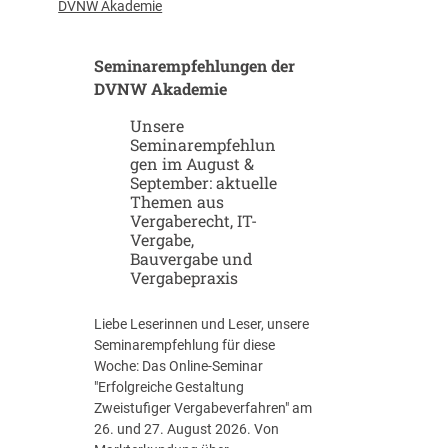
u
-
DVNW Akademie
p
G
-
i
Seminarempfehlungen der
u
g
n
DVNW Akademie
a
d
f
Unsere
S
a
Seminarempfehlun
c
b
gen im August &
a
r
September: aktuelle
l
i
Themen aus
e
k
Vergaberecht, IT-
u
e
Vergabe,
p
n
Bauvergabe und
-
Vergabepraxis
S
t
Liebe Leserinnen und Leser, unsere
r
Seminarempfehlung für diese
a
Woche: Das Online-Seminar
t
"Erfolgreiche Gestaltung
e
Zweistufiger Vergabeverfahren" am
g
26. und 27. August 2026. Von
i