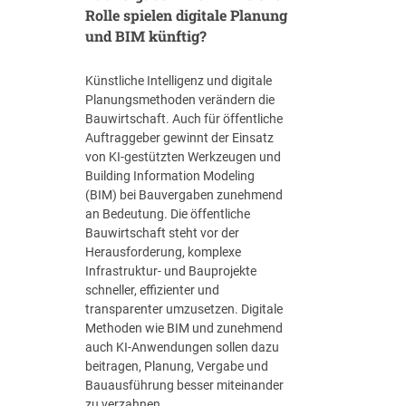
Rolle spielen digitale Planung
V
N
und BIM künftig?
W
A
Künstliche Intelligenz und digitale
k
Planungsmethoden verändern die
a
Bauwirtschaft. Auch für öffentliche
d
Auftraggeber gewinnt der Einsatz
e
von KI-gestützten Werkzeugen und
m
Building Information Modeling
i
(BIM) bei Bauvergaben zunehmend
e
an Bedeutung. Die öffentliche
Bauwirtschaft steht vor der
Herausforderung, komplexe
Infrastruktur- und Bauprojekte
schneller, effizienter und
transparenter umzusetzen. Digitale
Methoden wie BIM und zunehmend
auch KI-Anwendungen sollen dazu
beitragen, Planung, Vergabe und
Bauausführung besser miteinander
zu verzahnen.