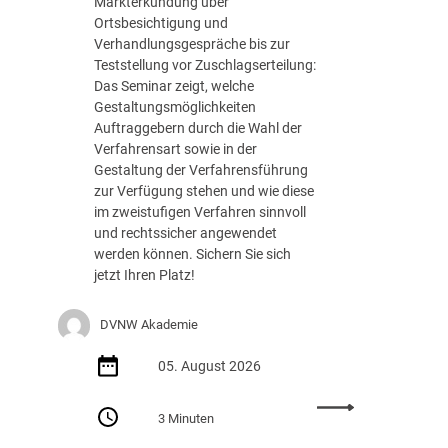
Markterkundung über
e
Ortsbesichtigung und
d
Verhandlungsgespräche bis zur
e
Teststellung vor Zuschlagserteilung:
r
Das Seminar zeigt, welche
B
Gestaltungsmöglichkeiten
u
Auftraggebern durch die Wahl der
n
Verfahrensart sowie in der
d
Gestaltung der Verfahrensführung
e
zur Verfügung stehen und wie diese
s
im zweistufigen Verfahren sinnvoll
r
und rechtssicher angewendet
e
werden können. Sichern Sie sich
g
jetzt Ihren Platz!
i
e
DVNW Akademie
r
u
05. August 2026
n
g
:
m
3 Minuten
S
i