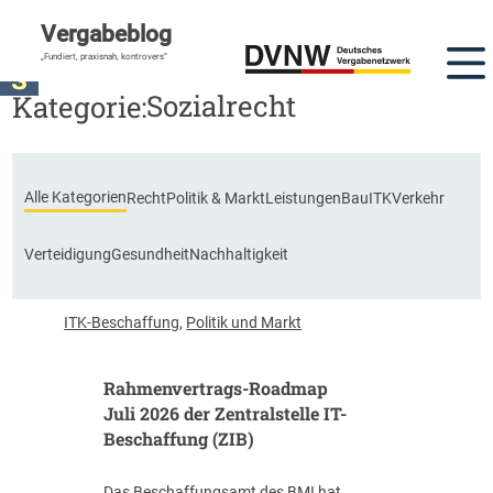
Vergabeblog
DVNW Akademie
„Fundiert, praxisnah, kontrovers“
Sozialrecht
Kategorie:
Alle Kategorien
Recht
Politik & Markt
Leistungen
Bau
ITK
Verkehr
Verteidigung
Gesundheit
Nachhaltigkeit
ITK-Beschaffung
,
Politik und Markt
Rahmenvertrags-Roadmap
Juli 2026 der Zentralstelle IT-
Beschaffung (ZIB)
Das Beschaffungsamt des BMI hat