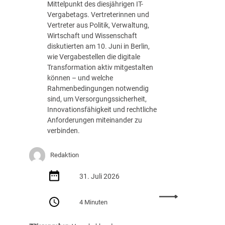
ü
Mittelpunkt des diesjährigen IT-
w
n
Vergabetags. Vertreterinnen und
i
f
Vertreter aus Politik, Verwaltung,
e
t
Wirtschaft und Wissenschaft
v
i
diskutierten am 10. Juni in Berlin,
i
g
wie Vergabestellen die digitale
e
?
Transformation aktiv mitgestalten
l
können – und welche
U
Rahmenbedingungen notwendig
n
sind, um Versorgungssicherheit,
v
Innovationsfähigkeit und rechtliche
e
Anforderungen miteinander zu
r
verbinden.
b
i
n
Redaktion
d
l
31. Juli 2026
i
c
:
4 Minuten
h
R
k
ü