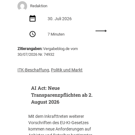
e
r
Redaktion
r
g
e
30. Juli 2026
a
i
b
:
n
e
7 Minuten
K
b
t
I
a
a
Zitierangaben:
Vergabeblog.de vom
-
r
g
30/07/2026 Nr. 74932
A
u
2
g
n
0
e
g
2
ITK-Beschaffung
,
Politik und Markt
n
o
6
t
h
AI Act: Neue
e
n
n
e
Transparenzpflichten ab 2.
i
M
August 2026
m
i
ö
n
Mit dem Inkrafttreten weiterer
f
d
Vorschriften des EU-KI-Gesetzes
f
e
kommen neue Anforderungen auf
e
s