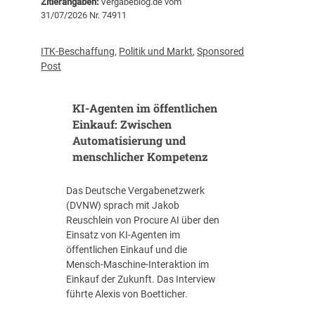
Zitierangaben:
Vergabeblog.de vom
e
c
31/07/2026 Nr. 74911
i
k
t
b
v
l
ITK-Beschaffung
,
Politik und Markt
,
Sponsored
e
i
Post
r
c
t
k
r
KI-Agenten im öffentlichen
:
ä
d
Einkauf: Zwischen
g
a
Automatisierung und
t
s
menschlicher Kompetenz
e
w
i
a
Das Deutsche Vergabenetzwerk
n
s
(DVNW) sprach mit Jakob
e
d
Reuschlein von Procure AI über den
R
e
Einsatz von KI-Agenten im
a
r
öffentlichen Einkauf und die
h
I
Mensch-Maschine-Interaktion im
m
T
Einkauf der Zukunft. Das Interview
e
-
führte Alexis von Boetticher.
n
V
v
e