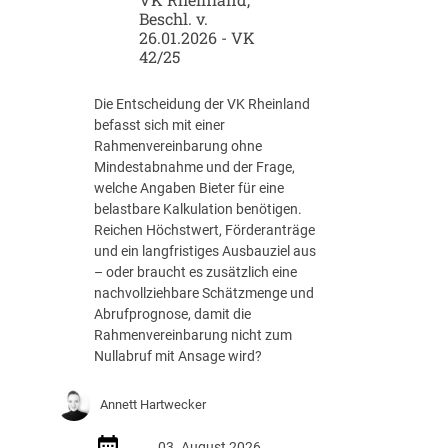
Beschl. v.
I
26.01.2026 - VK
:
42/25
W
e
l
Die Entscheidung der VK Rheinland
c
befasst sich mit einer
h
Rahmenvereinbarung ohne
e
Mindestabnahme und der Frage,
R
welche Angaben Bieter für eine
o
belastbare Kalkulation benötigen.
l
Reichen Höchstwert, Förderanträge
l
und ein langfristiges Ausbauziel aus
e
– oder braucht es zusätzlich eine
s
nachvollziehbare Schätzmenge und
p
Abrufprognose, damit die
i
Rahmenvereinbarung nicht zum
e
Nullabruf mit Ansage wird?
l
e
Annett Hartwecker
n
d
03. August 2026