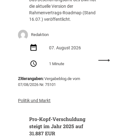
die aktuelle Version der
Rahmenvertrags-Roadmap (Stand
16.07.) veröffentlicht.
Redaktion
07. August 2026
:
1 Minute
R
a
Zitierangaben:
Vergabeblog.de vom
h
07/08/2026 Nr. 75101
m
e
n
Politik und Markt
v
e
Pro-Kopf-Verschuldung
r
t
steigt im Jahr 2025 auf
r
31.887 EUR
a