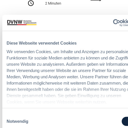
h
2 Minuten
A
e
I
n
Zitierangaben:
Vergabeblog.de vom
A
A
30/07/2026 Nr. 74942
c
u
t
t
:
o
N
Diese Webseite verwendet Cookies
m
e
a
Wir verwenden Cookies, um Inhalte und Anzeigen zu personalisie
u
t
Funktionen für soziale Medien anbieten zu können und die Zugriff
e
i
unsere Website zu analysieren. Außerdem geben wir Information
07. Oktober 2026 in Berlin
T
s
Ihrer Verwendung unserer Website an unsere Partner für soziale
r
i
Medien, Werbung und Analysen weiter. Unsere Partner führen di
a
e
EVB-IT Thementag
Informationen möglicherweise mit weiteren Daten zusammen, die
n
r
ihnen bereitgestellt haben oder die sie im Rahmen Ihrer Nutzung 
s
u
Der Thementag für die ergänzenden
Dienste gesammelt haben. Sie geben Einwilligung zu unseren
p
n
Vertragsbedingungen von IT-
Cookies, wenn Sie unsere Webseite weiterhin nutzen.
a
g
Beschaffung in der öffentlichen
r
u
Verwaltung
e
Einwilligungsauswahl
n
n
Notwendig
d
z
m