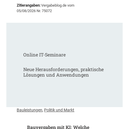
e
t
Zitierangaben:
Vergabeblog.de vom
m
S
05/08/2026 Nr. 75072
i
c
n
h
a
w
r
e
e
r
m
p
p
u
Online IT-Seminare
f
n
e
k
h
Neue Herausforderungen, praktische
t
l
Lösungen und Anwendungen
R
u
ü
n
s
g
t
e
u
n
n
d
Bauleistungen
,
Politik und Markt
g
e
r
Bauvergaben mit KI: Welche
D