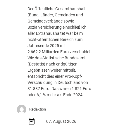
g
Der Öffentliche Gesamthaushalt
s
(Bund, Länder, Gemeinden und
-
Gemeindeverbände sowie
R
Sozialversicherung einschließlich
o
aller Extrahaushalte) war beim
a
nicht-öffentlichen Bereich zum
d
Jahresende 2025 mit
m
2 662,2 Milliarden Euro verschuldet.
a
Wie das Statistische Bundesamt
p
(Destatis) nach endgültigen
J
Ergebnissen weiter mitteilt,
u
entspricht dies einer Pro-Kopf-
l
Verschuldung in Deutschland von
i
31 887 Euro. Das waren 1 821 Euro
2
oder 6,1 % mehr als Ende 2024.
0
2
Redaktion
6
d
07. August 2026
e
r