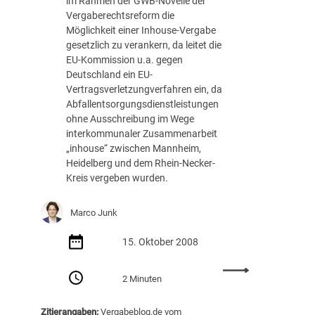
im Rahmen der GWB-Novelle der
Vergaberechtsreform die
Möglichkeit einer Inhouse-Vergabe
gesetzlich zu verankern, da leitet die
EU-Kommission u.a. gegen
Deutschland ein EU-
Vertragsverletzungverfahren ein, da
Abfallentsorgungsdienstleistungen
ohne Ausschreibung im Wege
interkommunaler Zusammenarbeit
„inhouse“ zwischen Mannheim,
Heidelberg und dem Rhein-Necker-
Kreis vergeben wurden.
Marco Junk
15. Oktober 2008
:
2 Minuten
I
n
Zitierangaben:
Vergabeblog.de vom
h