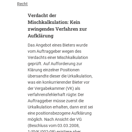
L
k
Recht
e
t
Verdacht der
s
o
u
b
Mischkalkulation: Kein
n
e
zwingendes Verfahren zur
g
r
Aufklärung
d
:
Das Angebot eines Bieters wurde
e
P
vom Auftraggeber wegen des
s
r
Verdachts einer Mischkalkulation
R
ä
geprüft. Auf Aufforderung zur
e
q
Klärung einzelner Positionen
g
u
übersandte dieser die Urkalkulation,
i
a
was ein konkurrierender Bieter vor
e
l
der Vergabekammer (VK) als
r
i
verfahrensfehlerhaft rügte: Der
u
f
Auftraggeber müsse zuerst die
n
i
Urkalkulation erhalten, dann erst sei
g
k
eine positionsbezogene Aufklärung
s
a
möglich. Nach Ansicht der VG
e
t
(Beschluss vom 03.03.2008,
n
i
1/SVK/002-08) existiere aber