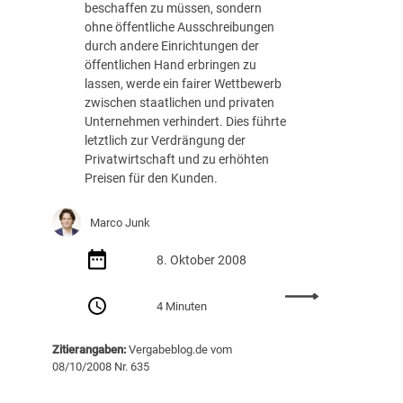
beschaffen zu müssen, sondern
a
ohne öffentliche Ausschreibungen
g
durch andere Einrichtungen der
s
öffentlichen Hand erbringen zu
v
lassen, werde ein fairer Wettbewerb
e
zwischen staatlichen und privaten
r
Unternehmen verhindert. Dies führte
l
letztlich zur Verdrängung der
e
Privatwirtschaft und zu erhöhten
t
Preisen für den Kunden.
z
u
n
Marco Junk
g
s
8. Oktober 2008
v
e
:
4 Minuten
r
I
f
n
Zitierangaben:
Vergabeblog.de vom
a
h
08/10/2008 Nr. 635
h
o
r
u