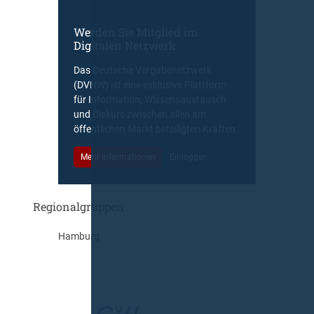
Werden Sie Mitglied im
Digitalen Netzwerk
Das Deutsche Vergabenetzwerk
(DVNW) ist eine exklusive Plattform
für Information, Wissensaustausch
und Diskurs zwischen allen am
öffentlichen Markt beteiligten Kräften.
Mehr Informationen
Einloggen
Regionalgruppen
Hamburg