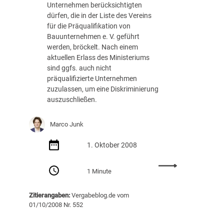
Unternehmen berücksichtigten
t
:
dürfen, die in der Liste des Vereins
e
G
für die Präqualifikation von
n
r
Bauunternehmen e. V. geführt
§
ü
werden, bröckelt. Nach einem
9
n
aktuellen Erlass des Ministeriums
9
e
sind ggfs. auch nicht
A
K
präqualifizierte Unternehmen
b
r
zuzulassen, um eine Diskriminierung
s
i
auszuschließen.
.
t
1
i
G
k
Marco Junk
W
z
B
u
1. Oktober 2008
-
r
E
e
:
1 Minute
r
A
s
b
Zitierangaben:
Vergabeblog.de vom
t
1
01/10/2008 Nr. 552
e
.
n
O