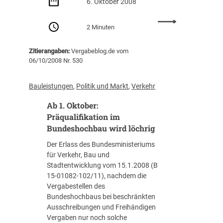
k
6. Oktober 2008
r
i
:
2 Minuten
t
V
i
e
Zitierangaben:
Vergabeblog.de vom
s
r
06/10/2008 Nr. 530
i
g
e
a
r
b
Bauleistungen
, 
Politik und Markt
, 
Verkehr
t
e
Ab 1. Oktober:
s
r
c
e
Präqualifikation im
h
c
Bundeshochbau wird löchrig
a
h
Der Erlass des Bundesministeriums
r
t
für Verkehr, Bau und
f
s
Stadtentwicklung vom 15.1.2008 (B
g
r
15-01082-102/11), nachdem die
e
e
Vergabestellen des
p
f
Bundeshochbaus bei beschränkten
l
o
Ausschreibungen und Freihändigen
a
r
Vergaben nur noch solche
n
m