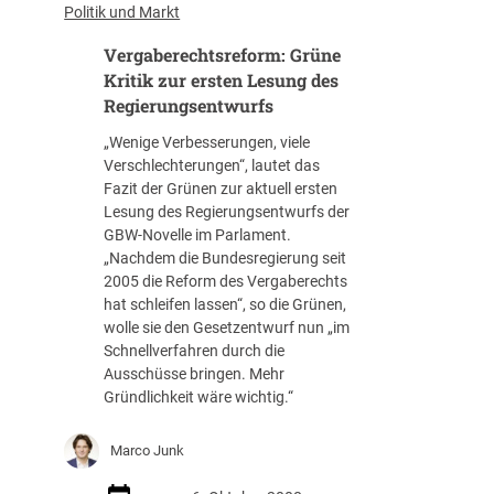
e
s
Politik und Markt
n
e
Vergaberechtsreform: Grüne
g
-
e
V
Kritik zur ersten Lesung des
g
e
Regierungsentwurfs
e
r
„Wenige Verbesserungen, viele
n
g
Verschlechterungen“, lautet das
D
a
Fazit der Grünen zur aktuell ersten
e
b
Lesung des Regierungsentwurfs der
u
e
GBW-Novelle im Parlament.
t
:
„Nachdem die Bundesregierung seit
s
W
2005 die Reform des Vergaberechts
c
i
hat schleifen lassen“, so die Grünen,
h
r
wolle sie den Gesetzentwurf nun „im
l
t
Schnellverfahren durch die
a
s
Ausschüsse bringen. Mehr
n
c
Gründlichkeit wäre wichtig.“
d
h
…
a
f
Marco Junk
t