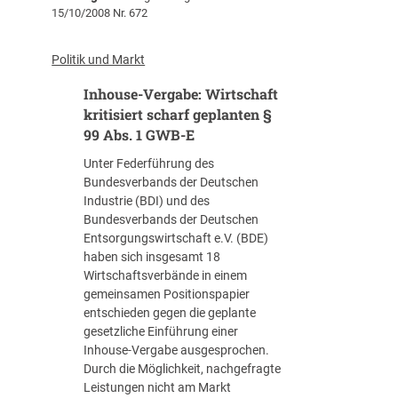
15/10/2008 Nr. 672
o
u
s
Politik und Markt
e
Inhouse-Vergabe: Wirtschaft
:
U
kritisiert scharf geplanten §
n
99 Abs. 1 GWB-E
d
Unter Federführung des
s
Bundesverbands der Deutschen
c
Industrie (BDI) und des
h
Bundesverbands der Deutschen
o
Entsorgungswirtschaft e.V. (BDE)
n
haben sich insgesamt 18
e
Wirtschaftsverbände in einem
i
gemeinsamen Positionspapier
n
entschieden gegen die geplante
V
gesetzliche Einführung einer
e
Inhouse-Vergabe ausgesprochen.
r
Durch die Möglichkeit, nachgefragte
t
Leistungen nicht am Markt
r