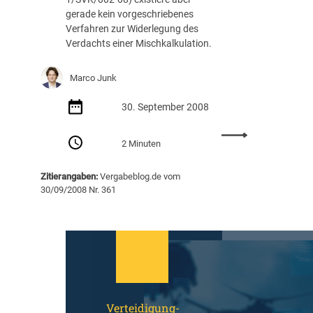
t
o
gerade kein vorgeschriebenes
w
n
Verfahren zur Widerlegung des
u
i
Verdachts einer Mischkalkulation.
r
m
f
B
s
u
Marco Junk
n
d
30. September 2008
e
s
:
2 Minuten
h
V
o
e
Zitierangaben:
Vergabeblog.de vom
c
r
30/09/2008 Nr. 361
h
d
b
a
a
c
u
h
w
t
i
d
r
e
d
r
Verteidigung-
l
M