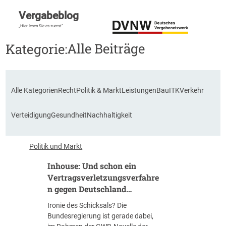
Vergabeblog
„Hier lesen Sie es zuerst“
Alle Beiträge
Kategorie:
Alle Kategorien
Recht
Politik & Markt
Leistungen
Bau
ITK
Verkehr
Verteidigung
Gesundheit
Nachhaltigkeit
Politik und Markt
Inhouse: Und schon ein
Vertragsverletzungsverfahre
n gegen Deutschland…
Ironie des Schicksals? Die
Bundesregierung ist gerade dabei,