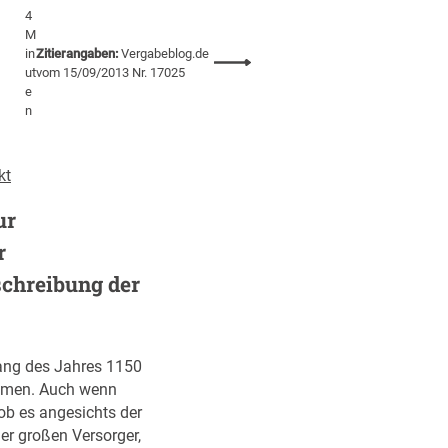
4
M
in
Zitierangaben:
Vergabeblog.de
:
ut
vom 15/09/2013 Nr. 17025
A
e
u
n
s
s
kt
c
h
ur
r
e
r
i
chreibung der
b
u
n
g
ang des Jahres 1150
s
hmen. Auch wenn
p
ob es angesichts der
f
er großen Versorger,