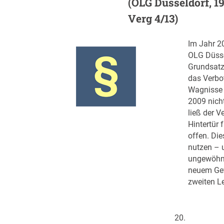
(OLG Düsseldorf, 19
Verg 4/13)
Im Jahr 2
OLG Düsse
Grundsatz
das Verbo
Wagnisse
2009 nich
ließ der V
Hintertür
offen. Die
nutzen – 
ungewöhnl
neuem Ge
zweiten L
20.