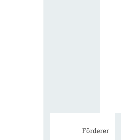
für die
ergänzend
Vertragsbe
gungen vo
IT-
Beschaffu
in der
öffentlich
Verwaltun
Zur Tagu
Förderer