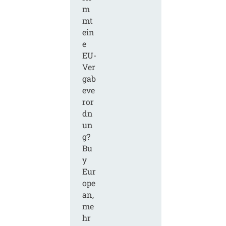
m
mt
ein
e
EU-
Ver
gab
eve
ror
dn
un
g?
Bu
y
Eur
ope
an,
me
hr