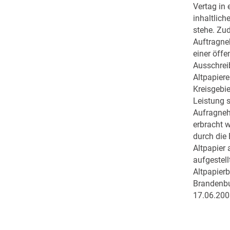
Vertag in
inhaltli
stehe. Zu
Auftragne
einer öffe
Ausschrei
Altpapier
Kreisgebie
Leistung 
Aufragneh
erbracht w
durch die
Altpapier 
aufgestell
Altpapierb
Brandenbu
17.06.200