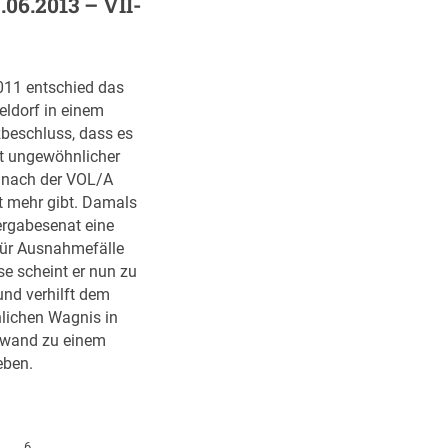
.06.2013 – VII-
u
g
R
e
e
u
n
i
n
T
n
011 entschied das
d
o
e
ldorf in einem
s
n
r
beschluss, dass es
c
n
e
t ungewöhnlicher
h
e
u
 nach der VOL/A
r
?
r
t mehr gibt. Damals
e
(
o
ergabesenat eine
i
V
p
 für Ausnahmefälle
b
K
a
se scheint er nun zu
e
R
w
und verhilft dem
n
h
e
ichen Wagnis in
d
e
i
wand zu einem
e
i
t
eben.
s
n
e
B
l
n
M
a
A
W
n
6