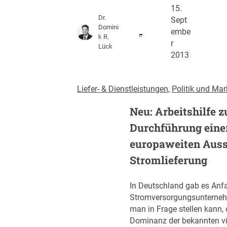
15.
Dr.
Sept
Domini
embe
k R.
r
Lück
2013
Liefer- & Dienstleistungen
, 
Politik und Mar
Neu: Arbeitshilfe z
Durchführung eine
europaweiten Auss
Stromlieferung
In Deutschland gab es Anf
Stromversorgungsunterne
man in Frage stellen kann, 
Dominanz der bekannten vi