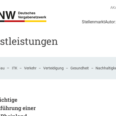
AK
Stellenmarkt
Autor
g
Login Netzwerk
nstleistungen
–
Bau
ITK
–
Verkehr
–
Verteidigung
–
Gesundheit
–
Nachhaltigke
ichtige
führung einer