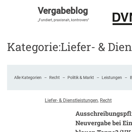
Vergabeblog
Vergabeblog
„Hier lesen Sie es zuerst“
„Fundiert, praxisnah, kontrovers“
Stellenmarkt
Autor:innen
Über den Vergabeblo
Kategorie:
Liefer- & Die
Alle Kategorien
–
Recht
–
Politik & Markt
–
Leistungen
–
Liefer- & Dienstleistungen
, 
Recht
Ausschreibungspfl
Neuvergabe bei Ein