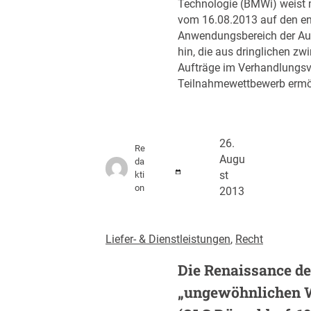
Technologie (BMWi) weist 
vom 16.08.2013 auf den e
Anwendungsbereich der Au
hin, die aus dringlichen z
Aufträge im Verhandlungsv
Teilnahmewettbewerb ermö
26.
Re
Augu
da
kti
st
on
2013
Liefer- & Dienstleistungen
, 
Recht
Die Renaissance d
„ungewöhnlichen 