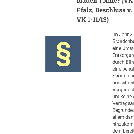
blauen Tonne? (VK
Pfalz, Beschluss v.
VK 1-11/13)
Im Jahr 2
Brandenbur
eine Umst
Entsorgun
durch Bü
eine behäl
Sammlung
ausschrei
Vorgang da
um keine 
Vertragsä
Begründet 
allem dami
hinzukom
dem berei