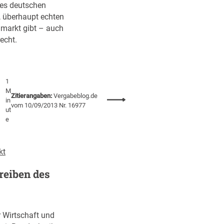
l
es deutschen
i
 überhaupt echten
c
markt gibt – auch
h
echt.
t
i
g
1
e
M
N
Zitierangaben:
Vergabeblog.de
:
in
vom 10/09/2013 Nr. 16977
e
ut
N
u
e
e
v
u
e
:
r
kt
A
g
r
reiben des
a
b
b
e
e
i
b
t
 Wirtschaft und
e