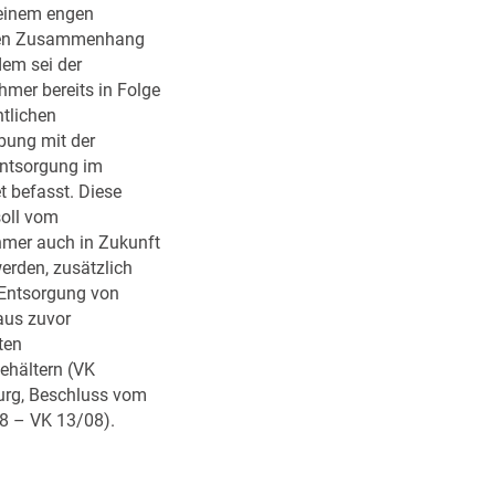
 einem engen
chen Zusammenhang
dem sei der
hmer bereits in Folge
ntlichen
bung mit der
entsorgung im
t befasst. Diese
soll vom
mer auch in Zukunft
erden, zusätzlich
 Entsorgung von
aus zuvor
ten
ehältern (VK
rg, Beschluss vom
8 – VK 13/08).