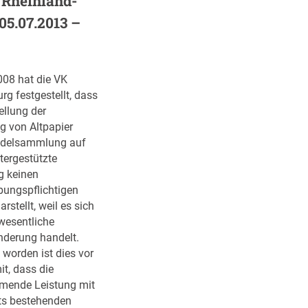
 Rheinland-
 05.07.2013 –
008 hat die VK
g festgestellt, dass
ellung der
g von Altpapier
ndelsammlung auf
tergestützte
 keinen
bungspflichtigen
rstellt, weil es sich
wesentliche
nderung handelt.
worden ist dies vor
t, dass die
mende Leistung mit
ts bestehenden