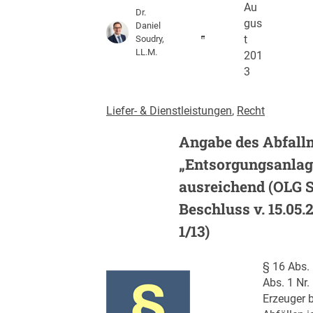
Au
Dr.
gus
Daniel
Soudry,
t
LL.M.
201
3
Liefer- & Dienstleistungen
, 
Recht
Angabe des Abfall
„Entsorgungsanlag
ausreichend (OLG 
Beschluss v. 15.05.
1/13)
§ 16 Abs. 
Abs. 1 Nr
Erzeuger b