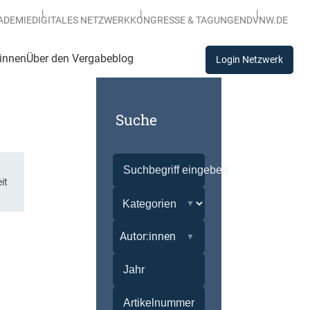
ADEMIE
DIGITALES NETZWERK
KONGRESSE & TAGUNGEN
DVNW.DE
:innen
Über den Vergabeblog
Login Netzwerk
Suche
it
Autor:innen