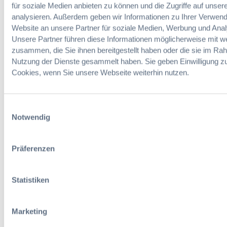
für soziale Medien anbieten zu können und die Zugriffe auf unser
g
A
analysieren. Außerdem geben wir Informationen zu Ihrer Verwen
e
g
Website an unsere Partner für soziale Medien, Werbung und Anal
b
e
Unsere Partner führen diese Informationen möglicherweise mit w
e
n
07. Oktober
r
zusammen, die Sie ihnen bereitgestellt haben oder die sie im Ra
d
2026 in Berlin
d
Nutzung der Dienste gesammelt haben. Sie geben Einwilligung z
a
a
Cookies, wenn Sie unsere Webseite weiterhin nutzen.
EVB-IT
r
Thementag
f
W
Einwilligungsauswahl
e
Der
Notwendig
r
Thementag
t
für die
u
ergänzenden
Präferenzen
Vertragsbedi
n
ngungen von
g
IT-
s
Statistiken
Beschaffung
e
in der
n
öffentlichen
t
Marketing
Verwaltung
s