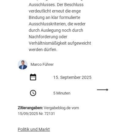
Ausschlusses. Der Beschluss
t
verdeutlicht erneut die enge
e
Bindung an klar formulierte
n
Ausschlusskriterien, die weder
B
durch Auslegung noch durch
i
Nachforderung oder
o
Verhältnismäßigkeit aufgeweicht
a
werden dürfen.
b
f
ä
Marco Führer
l
l
15. September 2025
e
:
n
5 Minuten
K
m
e
i
Zitierangaben:
Vergabeblog.de vom
i
t
15/09/2025 Nr. 72131
n
d
A
e
u
r
Politik und Markt
s
A