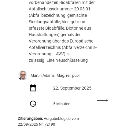
vorbehandelten Bioabfällen mit der
s
Abfallschlüsselnummer 20 03 01
O
(Abfallbezeichnung: gemischte
m
Siedlungsabfälle; hier: getrennt
n
erfasste Bioabfälle, Biotonne aus
i
Haushaltungen) gemäß der
b
Verordnung über das Europäische
u
Abfallverzeichnis (Abfallverzeichnis-
s
Verordnung – AVV) ist
“
zulässig. Eine Neuschlüsselung
d
e
r
Martin Adams, Mag. rer. publ.
E
U
22. September 2025
-
:
K
5 Minuten
A
o
u
m
Zitierangaben:
Vergabeblog.de vom
s
m
22/09/2025 Nr. 72190
s
i
c
s