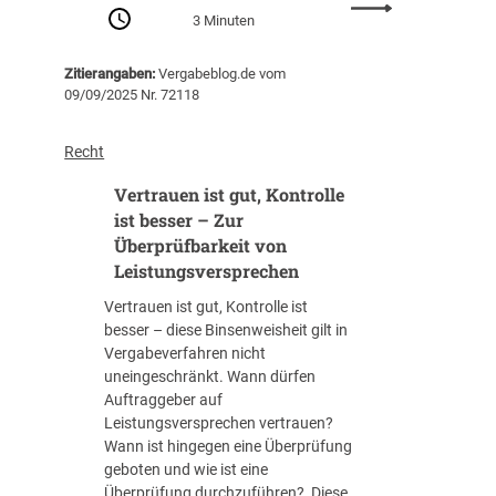
a
0
:
3 Minuten
l
0
B
i
3
u
Zitierangaben:
Vergabeblog.de vom
e
0
n
09/09/2025 Nr. 72118
?
1
d
S
i
e
t
s
s
Recht
r
t
h
Vertrauen ist gut, Kontrolle
i
z
a
k
u
u
ist besser – Zur
t
l
s
Überprüfbarkeit von
e
ä
h
Leistungsversprechen
A
s
a
Vertrauen ist gut, Kontrolle ist
n
s
l
besser – diese Binsenweisheit gilt in
w
i
t
Vergabeverfahren nicht
e
g
2
uneingeschränkt. Wann dürfen
n
0
Auftraggeber auf
d
2
Leistungsversprechen vertrauen?
u
5
Wann ist hingegen eine Überprüfung
n
:
geboten und wie ist eine
g
V
Überprüfung durchzuführen? Diese
v
e