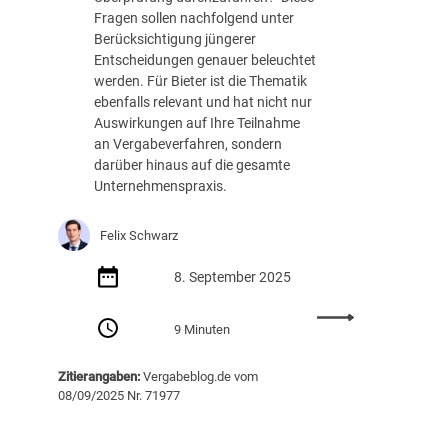
Fragen sollen nachfolgend unter
o
r
Berücksichtigung jüngerer
n
t
Entscheidungen genauer beleuchtet
g
e
werden. Für Bieter ist die Thematik
e
i
ebenfalls relevant und hat nicht nur
s
d
Auswirkungen auf Ihre Teilnahme
e
i
an Vergabeverfahren, sondern
t
g
darüber hinaus auf die gesamte
z
u
Unternehmenspraxis.
t
n
e
g
n
s
Felix Schwarz
A
e
u
t
8. September 2025
s
a
s
t
:
9 Minuten
c
a
V
h
u
e
l
Zitierangaben:
Vergabeblog.de vom
f
r
08/09/2025 Nr. 71977
u
n
t
s
e
r
s
u
a