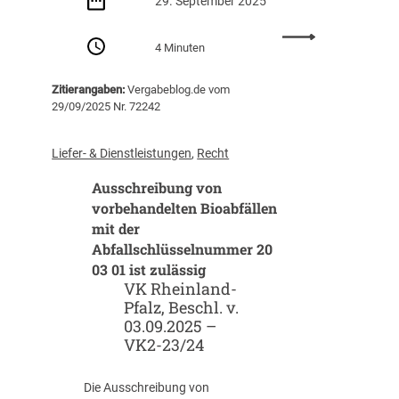
29. September 2025
:
4 Minuten
D
e
Zitierangaben:
Vergabeblog.de vom
r
29/09/2025 Nr. 72242
„
D
e
Liefer- & Dienstleistungen
, 
Recht
f
Ausschreibung von
e
n
vorbehandelten Bioabfällen
c
mit der
e
Abfallschlüsselnummer 20
R
03 01 ist zulässig
e
VK Rheinland-
a
Pfalz, Beschl. v.
d
03.09.2025 –
i
VK2-23/24
n
e
Die Ausschreibung von
s