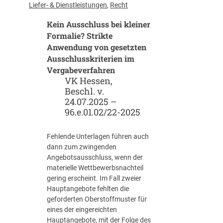
h
s
Liefer- & Dienstleistungen
, 
Recht
r
i
Kein Ausschluss bei kleiner
e
o
i
Formalie? Strikte
n
b
Anwendung von gesetzten
u
Ausschlusskriterien im
n
Vergabeverfahren
g
VK Hessen,
v
Beschl. v.
o
24.07.2025 –
n
96.e.01.02/22-2025
v
o
Fehlende Unterlagen führen auch
r
dann zum zwingenden
b
Angebotsausschluss, wenn der
e
materielle Wettbewerbsnachteil
h
gering erscheint. Im Fall zweier
a
Hauptangebote fehlten die
n
geforderten Oberstoffmuster für
d
eines der eingereichten
e
Hauptangebote, mit der Folge des
l