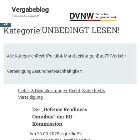
Vergabeblog
„Hier lesen Sie es zuerst“
UNBEDINGT LESEN!
Kategorie:
Alle Kategorien
Recht
Politik & Markt
Leistungen
Bau
ITK
Verkehr
Verteidigung
Gesundheit
Nachhaltigkeit
Liefer- & Dienstleistungen
, 
Recht
, 
Sicherheit &
Verteidigung
Der „Defence Readiness
Omnibus“ der EU-
Kommission
Am 19.03.2025 legte die EU-