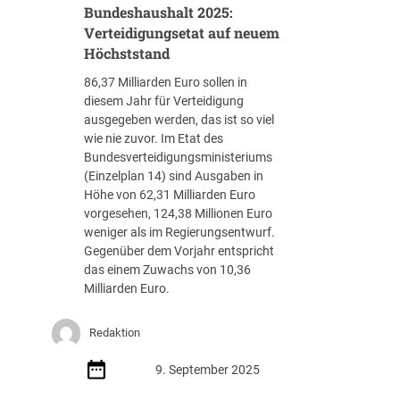
Bundeshaushalt 2025:
s
b
c
Verteidigungsetat auf neuem
f
h
a
Höchststand
l
l
86,37 Milliarden Euro sollen in
u
l
diesem Jahr für Verteidigung
s
s
ausgegeben werden, das ist so viel
s
c
wie nie zuvor. Im Etat des
b
h
Bundesverteidigungsministeriums
e
l
(Einzelplan 14) sind Ausgaben in
i
ü
Höhe von 62,31 Milliarden Euro
k
s
vorgesehen, 124,38 Millionen Euro
l
s
weniger als im Regierungsentwurf.
e
e
Gegenüber dem Vorjahr entspricht
i
l
das einem Zuwachs von 10,36
n
n
Milliarden Euro.
e
u
r
m
F
m
Redaktion
o
e
r
r
9. September 2025
m
2