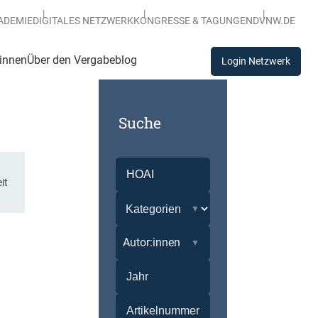
ADEMIE
DIGITALES NETZWERK
KONGRESSE & TAGUNGEN
DVNW.DE
:innen
Über den Vergabeblog
Login Netzwerk
Suche
it
Autor:innen