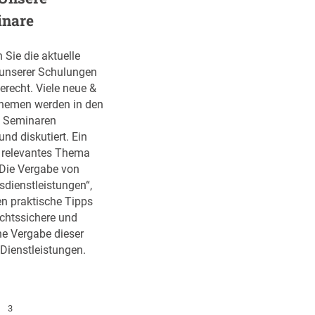
O
d
inare
k
e
t
m
o
n Sie die aktuelle
i
b
 unserer Schulungen
e
e
erecht. Viele neue &
:
r
Themen werden in den
U
n Seminaren
n
und diskutiert. Ein
s
 relevantes Thema
e
„Die Vergabe von
r
sdienstleistungen“,
e
en praktische Tipps
n
echtssichere und
ä
he Vergabe dieser
c
 Dienstleistungen.
h
s
t
e
3