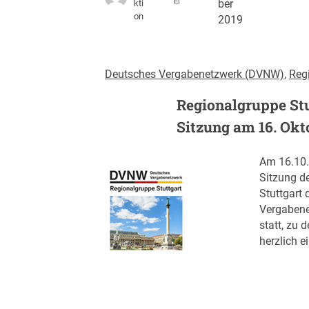
kti
ber
on
2019
Deutsches Vergabenetzwerk (DVNW)
, 
Reg
Regionalgruppe Stu
Sitzung am 16. Okt
Am 16.10.
Sitzung d
Stuttgart
Vergaben
statt, zu d
herzlich e