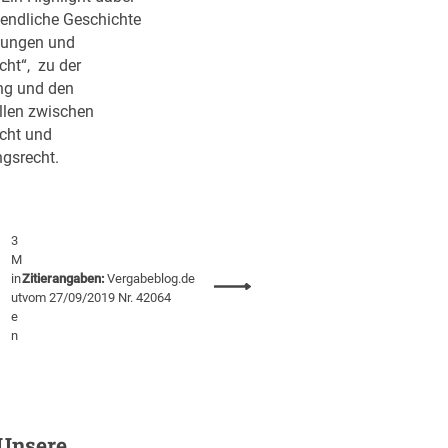
h
t
nendliche Geschichte
e
t
ungen und
r
g
cht“, zu der
n
a
ng und den
!
r
ellen zwischen
t
cht und
:
gsrecht.
S
i
t
3
z
M
u
in
Zitierangaben:
Vergabeblog.de
:
n
ut
vom 27/09/2019 Nr. 42064
D
g
e
V
n
a
N
m
W
1
A
6
k
.
Unsere
a