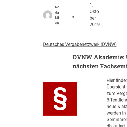
1.
Re
Okto
da
kti
ber
on
2019
Deutsches Vergabenetzwerk (DVNW)
DVNW Akademie: 
nächsten Fachsem
Hier finde
Übersicht
zum Verga
öffentlich
neue & ak
werden in
Seminaren
diskutiert