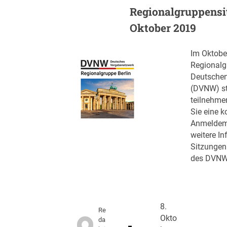
Regionalgruppensi
Oktober 2019
Im Oktober
Regionalg
Deutschen
(DVNW) st
teilnehme
Sie eine k
Anmeldemö
weitere I
Sitzungen
des DVNW
8.
Re
Okto
da