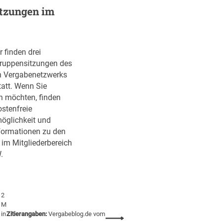
-
tzungen im
V
e
r
g
 finden drei
a
ruppensitzungen des
b
 Vergabenetzwerks
e
att. Wenn Sie
t
n möchten, finden
a
ostenfreie
g
glichkeit und
a
nformationen zu den
m
 im Mitgliederbereich
2
.
6
.
M
ä
2
M
r
in
Zitierangaben:
Vergabeblog.de vom
z
: