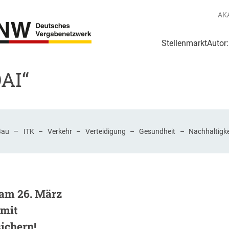
AK
Stellenmarkt
Autor
g
Login Netzwerk
OAI“
–
Bau
ITK
–
Verkehr
–
Verteidigung
–
Gesundheit
–
Nachhaltigke
 am 26. März
 mit
ichern!