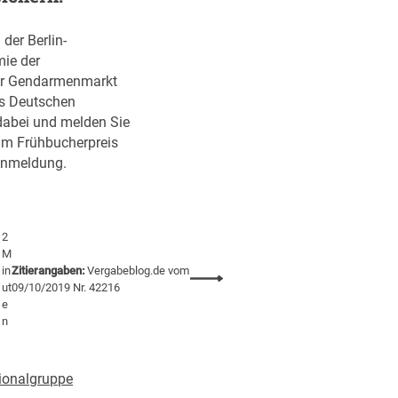
der Berlin-
ie der
er Gendarmenmarkt
es Deutschen
abei und melden Sie
zum Frühbucherpreis
 Anmeldung.
2
M
in
Zitierangaben:
Vergabeblog.de vom
:
ut
09/10/2019 Nr. 42216
4
e
.
n
B
a
ionalgruppe
u