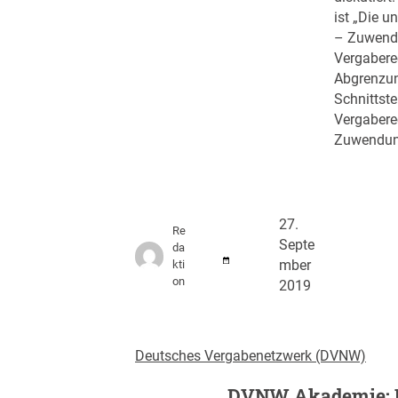
ist „Die u
– Zuwend
Vergabere
Abgrenzu
Schnittst
Vergabere
Zuwendun
27.
Re
Septe
da
kti
mber
on
2019
Deutsches Vergabenetzwerk (DVNW)
DVNW Akademie: 