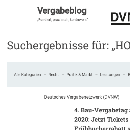
Vergabeblog
Vergabeblog
„Hier lesen Sie es zuerst“
„Fundiert, praxisnah, kontrovers“
Stellenmarkt
Autor:innen
Über den Vergabeblo
Suchergebnisse für: „H
Alle Kategorien
–
Recht
–
Politik & Markt
–
Leistungen
–
Deutsches Vergabenetzwerk (DVNW)
4. Bau-Vergabetag
2020: Jetzt Tickets
Frühbucherrabatt s