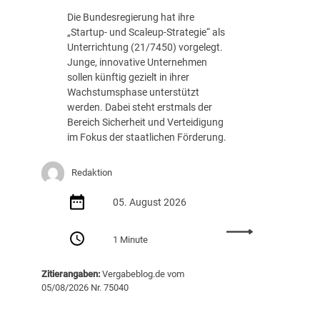
c
.
Die Bundesregierung hat ihre
h
8
„Startup- und Scaleup-Strategie“ als
t
8
Unterrichtung (21/7450) vorgelegt.
A
7
Junge, innovative Unternehmen
u
E
sollen künftig gezielt in ihrer
s
U
Wachstumsphase unterstützt
s
R
werden. Dabei steht erstmals der
c
Bereich Sicherheit und Verteidigung
h
im Fokus der staatlichen Förderung.
r
e
i
Redaktion
b
05. August 2026
u
n
:
g
1 Minute
S
v
t
o
Zitierangaben:
Vergabeblog.de vom
a
n
05/08/2026 Nr. 75040
r
K
t
I