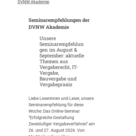
u
-
DVNW Akademie
p
G
-
i
Seminarempfehlungen der
u
g
n
DVNW Akademie
a
d
f
Unsere
S
a
Seminarempfehlun
c
b
gen im August &
a
r
September: aktuelle
l
i
Themen aus
e
k
Vergaberecht, IT-
u
e
Vergabe,
p
n
Bauvergabe und
-
Vergabepraxis
S
t
Liebe Leserinnen und Leser, unsere
r
Seminarempfehlung für diese
a
Woche: Das Online-Seminar
t
"Erfolgreiche Gestaltung
e
Zweistufiger Vergabeverfahren" am
g
26. und 27. August 2026. Von
i