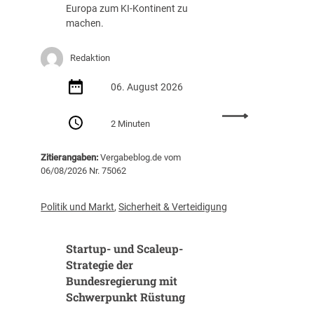
g
a
Europa zum KI-Kontinent zu
s
f
machen.
t
f
e
u
Redaktion
i
n
g
g
06. August 2026
t
(
i
Z
:
m
I
2 Minuten
E
J
B
U
a
)
Zitierangaben:
Vergabeblog.de vom
v
h
06/08/2026 Nr. 75062
e
r
r
2
ö
0
Politik und Markt
,
Sicherheit & Verteidigung
f
2
f
5
Startup- und Scaleup-
e
a
n
Strategie der
u
t
Bundesregierung mit
f
l
3
Schwerpunkt Rüstung
i
1