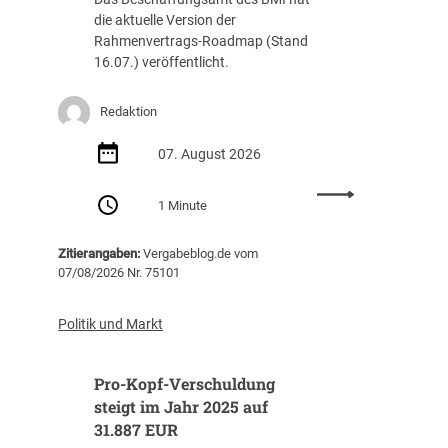
die aktuelle Version der
Rahmenvertrags-Roadmap (Stand
16.07.) veröffentlicht.
Redaktion
07. August 2026
:
1 Minute
R
a
Zitierangaben:
Vergabeblog.de vom
h
07/08/2026 Nr. 75101
m
e
n
Politik und Markt
v
e
Pro-Kopf-Verschuldung
r
t
steigt im Jahr 2025 auf
r
31.887 EUR
a