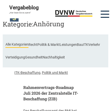
Vergabeblog
„Hier lesen Sie es zuerst“
Anhörung
Kategorie:
Alle Kategorien
Recht
Politik & Markt
Leistungen
Bau
ITK
Verkehr
Verteidigung
Gesundheit
Nachhaltigkeit
ITK-Beschaffung
,
Politik und Markt
Rahmenvertrags-Roadmap
Juli 2026 der Zentralstelle IT-
Beschaffung (ZIB)
Das Beschaffungsamt des BMI hat