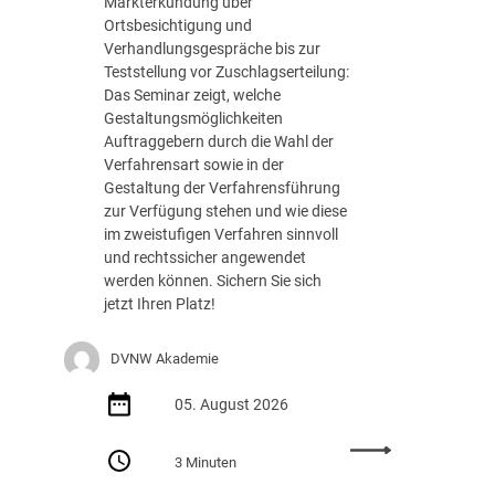
Markterkundung über
e
Ortsbesichtigung und
d
Verhandlungsgespräche bis zur
e
Teststellung vor Zuschlagserteilung:
r
Das Seminar zeigt, welche
B
Gestaltungsmöglichkeiten
u
Auftraggebern durch die Wahl der
n
Verfahrensart sowie in der
d
Gestaltung der Verfahrensführung
e
zur Verfügung stehen und wie diese
s
im zweistufigen Verfahren sinnvoll
r
und rechtssicher angewendet
e
werden können. Sichern Sie sich
g
jetzt Ihren Platz!
i
e
DVNW Akademie
r
u
05. August 2026
n
g
:
m
3 Minuten
S
i