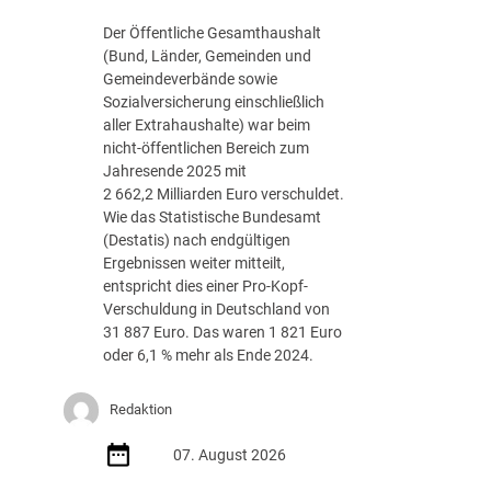
g
Der Öffentliche Gesamthaushalt
s
(Bund, Länder, Gemeinden und
-
Gemeindeverbände sowie
R
Sozialversicherung einschließlich
o
aller Extrahaushalte) war beim
a
nicht-öffentlichen Bereich zum
d
Jahresende 2025 mit
m
2 662,2 Milliarden Euro verschuldet.
a
Wie das Statistische Bundesamt
p
(Destatis) nach endgültigen
J
Ergebnissen weiter mitteilt,
u
entspricht dies einer Pro-Kopf-
l
Verschuldung in Deutschland von
i
31 887 Euro. Das waren 1 821 Euro
2
oder 6,1 % mehr als Ende 2024.
0
2
Redaktion
6
d
07. August 2026
e
r