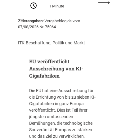
:
Z
1 Minute
P
e
r
n
Zitierangaben:
Vergabeblog.de vom
o
t
07/08/2026 Nr. 75064
-
r
K
a
o
l
ITK-Beschaffung
,
Politik und Markt
p
s
f
t
EU veröffentlicht
-
e
V
Ausschreibung von KI-
l
e
Gigafabriken
l
r
e
s
I
Die EU hat eine Ausschreibung für
c
T
die Errichtung von bis zu sieben KI-
h
-
Gigafabriken in ganz Europa
u
B
veröffentlicht. Dies ist Teil ihrer
l
e
jüngsten umfassenden
d
s
Bemühungen, die technologische
u
c
Souveränität Europas zu stärken
n
h
und das Ziel zu verwirklichen,