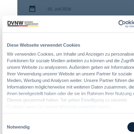
i
30. Juli 2026
s
c
:
h
2 Minuten
A
e
I
n
Zitierangaben:
Vergabeblog.de vom
A
A
30/07/2026 Nr. 74942
Diese Webseite verwendet Cookies
c
u
t
t
Wir verwenden Cookies, um Inhalte und Anzeigen zu personalisie
:
o
Funktionen für soziale Medien anbieten zu können und die Zugriff
N
m
unsere Website zu analysieren. Außerdem geben wir Information
e
a
Ihrer Verwendung unserer Website an unsere Partner für soziale
u
t
Medien, Werbung und Analysen weiter. Unsere Partner führen di
e
i
Informationen möglicherweise mit weiteren Daten zusammen, die
Maßgeschneiderte Inhouse-
T
s
ihnen bereitgestellt haben oder die sie im Rahmen Ihrer Nutzung 
Schulungen
r
i
Dienste gesammelt haben. Sie geben Einwilligung zu unseren
a
e
Cookies, wenn Sie unsere Webseite weiterhin nutzen.
n
r
Neben unserem Seminarprogramm
s
bieten wir individuelle Inhouse-
u
Einwilligungsauswahl
p
Schulungen an.
n
Notwendig
Sprechen Sie uns an!
a
g
r