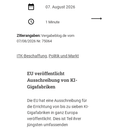
d
07. August 2026
e
r
:
Z
1 Minute
P
e
r
n
Zitierangaben:
Vergabeblog.de vom
o
t
07/08/2026 Nr. 75064
-
r
K
a
o
l
ITK-Beschaffung
,
Politik und Markt
p
s
f
t
EU veröffentlicht
-
e
V
Ausschreibung von KI-
l
e
Gigafabriken
l
r
e
s
I
Die EU hat eine Ausschreibung für
c
T
die Errichtung von bis zu sieben KI-
h
-
Gigafabriken in ganz Europa
u
B
veröffentlicht. Dies ist Teil ihrer
l
e
jüngsten umfassenden
d
s