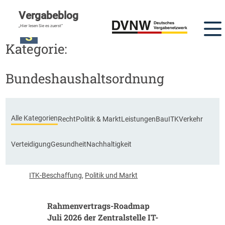
Vergabeblog
„Hier lesen Sie es zuerst“
Kategorie:
Bundeshaushaltsordnung
Alle Kategorien
Recht
Politik & Markt
Leistungen
Bau
ITK
Verkehr
Verteidigung
Gesundheit
Nachhaltigkeit
ITK-Beschaffung
,
Politik und Markt
Rahmenvertrags-Roadmap
Juli 2026 der Zentralstelle IT-