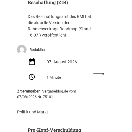
Beschaffung (ZIB)
Das Beschaffungsamt des BMI hat
die aktuelle Version der
Rahmenvertrags-Roadmap (Stand
16.07.) veröffentlicht.
Redaktion
07. August 2026
:
1 Minute
R
a
Zitierangaben:
Vergabeblog.de vom
h
07/08/2026 Nr. 75101
m
e
n
Politik und Markt
v
e
Pro-Kopf-Verschuldung
r