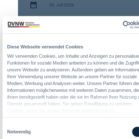
30. Juli 2026
s
c
:
h
2 Minuten
A
e
I
n
Zitierangaben:
Vergabeblog.de vom
A
A
30/07/2026 Nr. 74942
c
u
Diese Webseite verwendet Cookies
t
t
Wir verwenden Cookies, um Inhalte und Anzeigen zu personalisie
:
o
Funktionen für soziale Medien anbieten zu können und die Zugriff
N
m
unsere Website zu analysieren. Außerdem geben wir Information
e
a
u
Ihrer Verwendung unserer Website an unsere Partner für soziale
t
e
Medien, Werbung und Analysen weiter. Unsere Partner führen di
i
Fördermittel und Zuwendungen
T
Informationen möglicherweise mit weiteren Daten zusammen, die
s
Online-Seminare
r
ihnen bereitgestellt haben oder die sie im Rahmen Ihrer Nutzung 
i
a
e
Dienste gesammelt haben. Sie geben Einwilligung zu unseren
n
r
Neue Herausforderungen, praktische
Cookies, wenn Sie unsere Webseite weiterhin nutzen.
s
Lösungen und Anwendungen
u
p
n
Einwilligungsauswahl
a
g
Notwendig
r
u