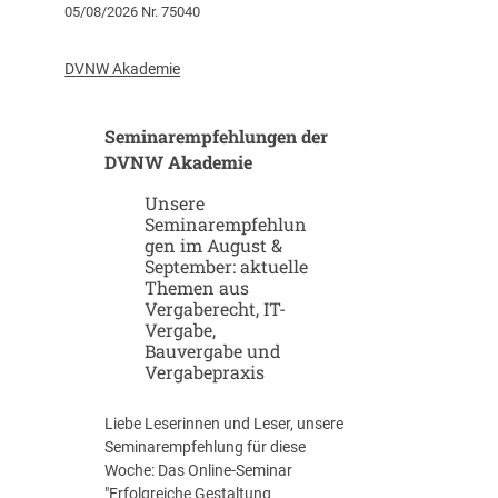
05/08/2026 Nr. 75040
r
K
t
I
u
-
DVNW Akademie
p
G
-
i
Seminarempfehlungen der
u
g
n
DVNW Akademie
a
d
f
Unsere
S
a
Seminarempfehlun
c
b
gen im August &
a
r
September: aktuelle
l
i
Themen aus
e
k
Vergaberecht, IT-
u
e
Vergabe,
p
n
Bauvergabe und
-
Vergabepraxis
S
t
Liebe Leserinnen und Leser, unsere
r
Seminarempfehlung für diese
a
Woche: Das Online-Seminar
t
"Erfolgreiche Gestaltung