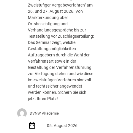
e
Zweistufiger Vergabeverfahren" am
g
26. und 27. August 2026. Von
i
Markterkundung über
e
Ortsbesichtigung und
d
Verhandlungsgespräche bis zur
e
Teststellung vor Zuschlagserteilung:
r
Das Seminar zeigt, welche
B
Gestaltungsmöglichkeiten
u
Auftraggebern durch die Wahl der
n
Verfahrensart sowie in der
d
Gestaltung der Verfahrensführung
e
zur Verfügung stehen und wie diese
s
im zweistufigen Verfahren sinnvoll
r
und rechtssicher angewendet
e
werden können. Sichern Sie sich
g
jetzt Ihren Platz!
i
e
DVNW Akademie
r
u
05. August 2026
n