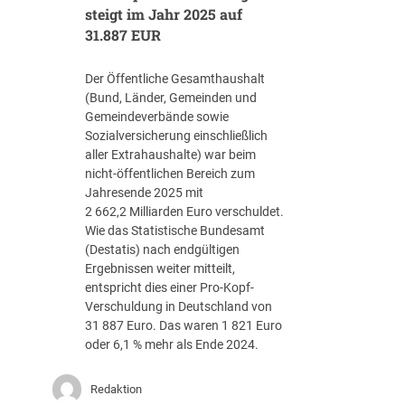
t
steigt im Jahr 2025 auf
r
31.887 EUR
a
g
Der Öffentliche Gesamthaushalt
s
(Bund, Länder, Gemeinden und
-
Gemeindeverbände sowie
R
Sozialversicherung einschließlich
o
aller Extrahaushalte) war beim
a
nicht-öffentlichen Bereich zum
d
Jahresende 2025 mit
m
2 662,2 Milliarden Euro verschuldet.
a
Wie das Statistische Bundesamt
p
(Destatis) nach endgültigen
J
Ergebnissen weiter mitteilt,
u
entspricht dies einer Pro-Kopf-
l
Verschuldung in Deutschland von
i
31 887 Euro. Das waren 1 821 Euro
2
oder 6,1 % mehr als Ende 2024.
0
2
Redaktion
6