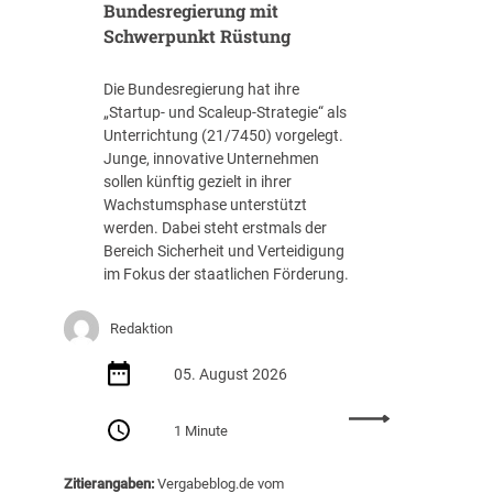
t
Bundesregierung mit
f
l
3
Schwerpunkt Rüstung
i
1
c
.
Die Bundesregierung hat ihre
h
8
„Startup- und Scaleup-Strategie“ als
t
8
Unterrichtung (21/7450) vorgelegt.
A
7
Junge, innovative Unternehmen
u
E
sollen künftig gezielt in ihrer
s
U
Wachstumsphase unterstützt
s
R
werden. Dabei steht erstmals der
c
Bereich Sicherheit und Verteidigung
h
im Fokus der staatlichen Förderung.
r
e
i
Redaktion
b
05. August 2026
u
n
:
g
1 Minute
S
v
t
o
Zitierangaben:
Vergabeblog.de vom
a
n