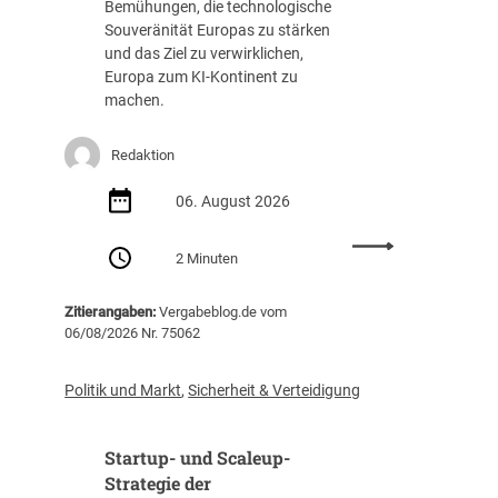
Bemühungen, die technologische
u
c
Souveränität Europas zu stärken
n
h
und das Ziel zu verwirklichen,
g
a
Europa zum KI-Kontinent zu
s
f
machen.
t
f
e
u
Redaktion
i
n
g
g
06. August 2026
t
(
i
Z
:
m
I
2 Minuten
E
J
B
U
a
)
Zitierangaben:
Vergabeblog.de vom
v
h
06/08/2026 Nr. 75062
e
r
r
2
ö
0
Politik und Markt
,
Sicherheit & Verteidigung
f
2
f
5
Startup- und Scaleup-
e
a
n
Strategie der
u