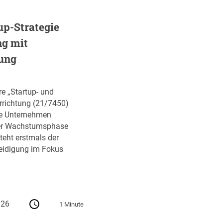
up-Strategie
ng mit
ung
re „Startup- und
errichtung (21/7450)
ve Unternehmen
ihrer Wachstumsphase
teht erstmals der
teidigung im Fokus
026
1 Minute