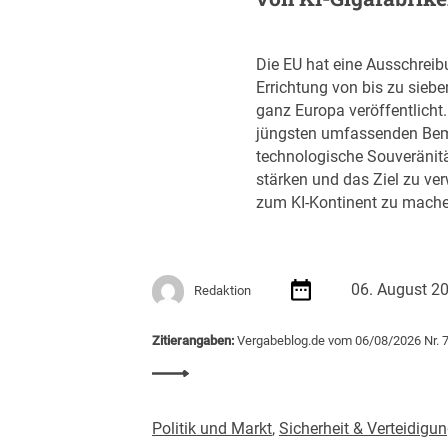
Die EU hat eine Ausschreib
Errichtung von bis zu siebe
ganz Europa veröffentlicht. D
jüngsten umfassenden Bem
technologische Souveränit
stärken und das Ziel zu ver
zum KI-Kontinent zu mache
06. August 2
Redaktion
Zitierangaben:
Vergabeblog.de vom 06/08/2026 Nr. 
:
E
U
Politik und Markt
,
Sicherheit & Verteidigu
v