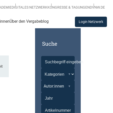
ADEMIE
DIGITALES NETZWERK
KONGRESSE & TAGUNGEN
DVNW.DE
:innen
Über den Vergabeblog
Login Netzwerk
Suche
it
Autor:innen