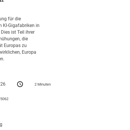
ung für die
n KI-Gigafabriken in
ies ist Teil ihrer
ühungen, die
ät Europas zu
wirklichen, Europa
n.
026
2 Minuten
75062
ng