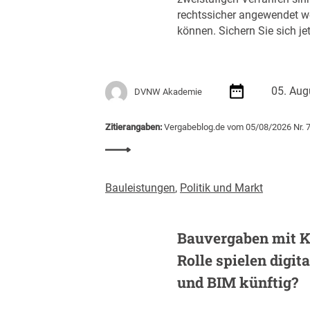
s
rechtssicher angewendet w
r
können. Sichern Sie sich jet
e
g
i
e
05. Aug
DVNW Akademie
r
u
n
Zitierangaben:
Vergabeblog.de vom 05/08/2026 Nr. 
g
:
m
S
i
e
Bauleistungen
,
Politik und Markt
t
m
S
i
c
n
Bauvergaben mit K
h
a
w
Rolle spielen digit
r
e
e
und BIM künftig?
r
m
p
p