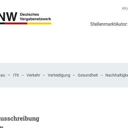
AK
Stellenmarkt
Autor
g
Login Netzwerk
–
Bau
ITK
–
Verkehr
–
Verteidigung
–
Gesundheit
–
Nachhaltigke
Ausschreibung
en