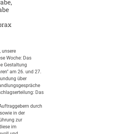
gabe,
abe
prax
, unsere
ese Woche: Das
he Gestaltung
ren" am 26. und 27.
kundung über
handlungsgespräche
schlagserteilung: Das
Auftraggebern durch
sowie in der
führung zur
diese im
nvoll und