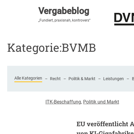
Vergabeblog
Vergabeblog
„Fundiert, praxisnah, kontrovers“
„Fundiert, praxisnah, kontrovers“
Stellenmarkt
Autor:innen
Über den Vergabeblo
Kategorie:
BVMB
Alle Kategorien
–
Recht
–
Politik & Markt
–
Leistungen
–
ITK-Beschaffung
,
Politik und Markt
EU veröffentlicht 
von KI-Gigafabrik