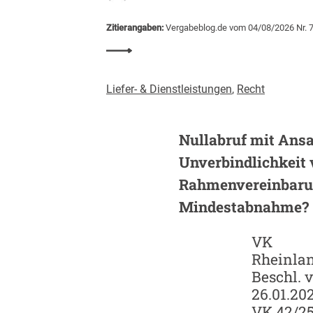
d
e
Zitierangaben:
Vergabeblog.de vom 04/08/2026 Nr. 
m
:
i
B
e
a
Liefer- & Dienstleistungen
,
Recht
u
v
e
Nullabruf mit Ansa
r
Unverbindlichkeit 
g
a
Rahmenvereinbaru
b
Mindestabnahme?
e
n
VK
m
Rheinlan
i
Beschl. v
t
26.01.202
K
I
VK 42/2