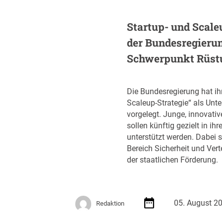
e
r
Startup- und Scale
ö
der Bundesregieru
f
f
Schwerpunkt Rüst
e
n
t
Die Bundesregierung hat ih
l
Scaleup-Strategie“ als Unt
i
vorgelegt. Junge, innovati
c
sollen künftig gezielt in 
h
unterstützt werden. Dabei s
t
Bereich Sicherheit und Ver
A
der staatlichen Förderung.
u
s
s
c
05. August 2
Redaktion
h