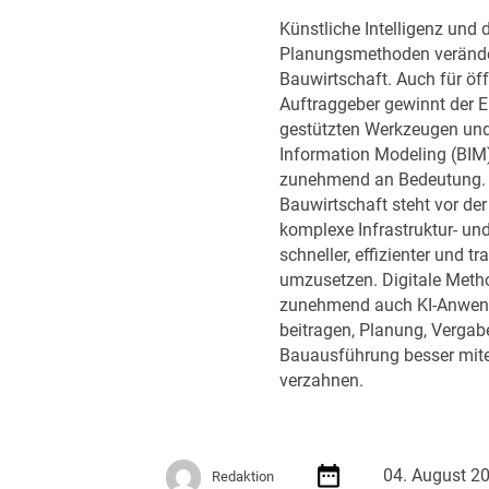
u
f
Künstliche Intelligenz und d
n
e
Planungsmethoden verände
k
h
Bauwirtschaft. Auch für öff
t
l
Auftraggeber gewinnt der E
R
u
gestützten Werkzeugen und
ü
n
Information Modeling (BIM
s
g
zunehmend an Bedeutung. D
t
e
Bauwirtschaft steht vor de
u
n
komplexe Infrastruktur- un
n
d
schneller, effizienter und t
g
e
umzusetzen. Digitale Meth
r
zunehmend auch KI-Anwen
D
beitragen, Planung, Vergab
V
Bauausführung besser mit
N
verzahnen.
W
A
k
a
04. August 2
Redaktion