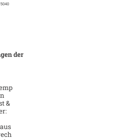
75040
gen der
remp
en
t &
r:
aus
rech