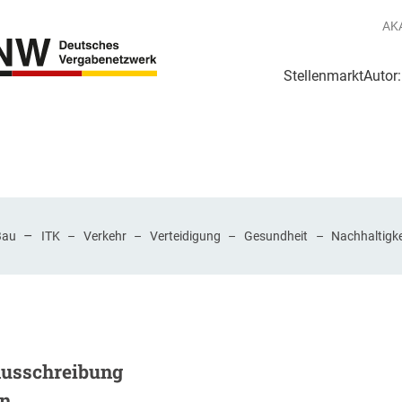
AK
Stellenmarkt
Autor
g
Login Netzwerk
–
Bau
ITK
–
Verkehr
–
Verteidigung
–
Gesundheit
–
Nachhaltigke
Ausschreibung
en