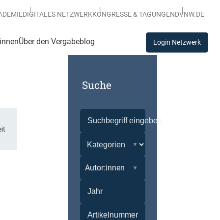
ADEMIE
DIGITALES NETZWERK
KONGRESSE & TAGUNGEN
DVNW.DE
:innen
Über den Vergabeblog
Login Netzwerk
Suche
it
Autor:innen