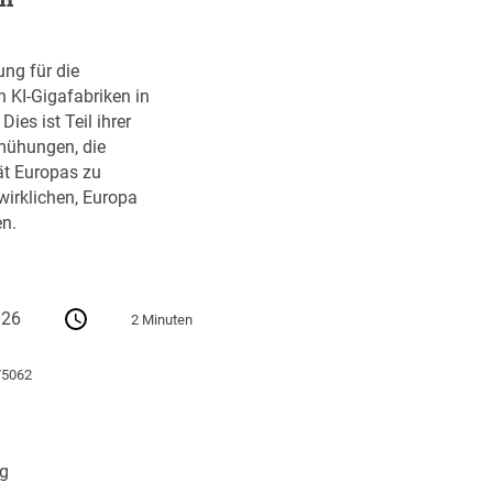
ung für die
n KI-Gigafabriken in
ies ist Teil ihrer
ühungen, die
ät Europas zu
wirklichen, Europa
n.
026
2 Minuten
75062
ng