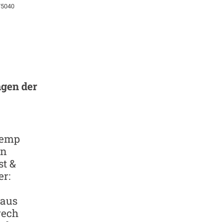
75040
gen der
remp
en
t &
r:
aus
rech