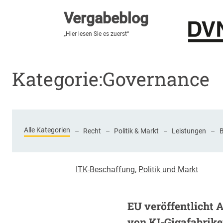
Vergabeblog
Vergabeblog
„Fundiert, praxisnah, kontrovers“
„Hier lesen Sie es zuerst“
Stellenmarkt
Autor:innen
Über den Vergabeblo
Kategorie:
Governance
Alle Kategorien
–
Recht
–
Politik & Markt
–
Leistungen
–
ITK-Beschaffung
,
Politik und Markt
EU veröffentlicht 
von KI-Gigafabrik