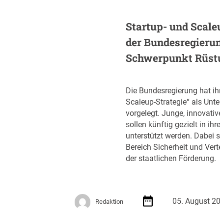
e
r
Startup- und Scale
ö
der Bundesregieru
f
f
Schwerpunkt Rüst
e
n
t
Die Bundesregierung hat ih
l
Scaleup-Strategie“ als Unt
i
vorgelegt. Junge, innovati
c
sollen künftig gezielt in 
h
unterstützt werden. Dabei s
t
Bereich Sicherheit und Ver
A
der staatlichen Förderung.
u
s
s
c
05. August 2
Redaktion
h