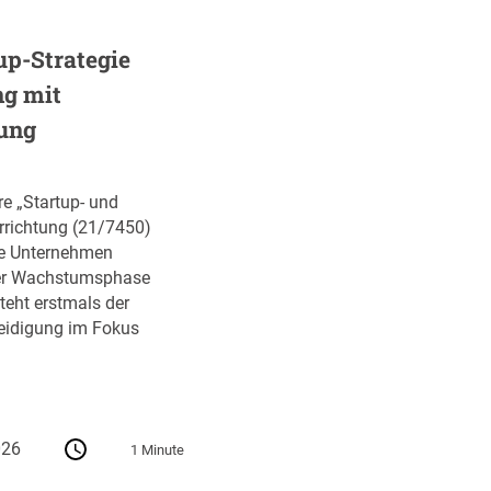
up-Strategie
ng mit
ung
re „Startup- und
errichtung (21/7450)
ve Unternehmen
ihrer Wachstumsphase
teht erstmals der
teidigung im Fokus
026
1 Minute