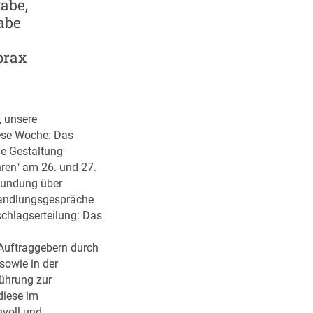
gabe,
abe
prax
, unsere
ese Woche: Das
he Gestaltung
ren" am 26. und 27.
kundung über
handlungsgespräche
schlagserteilung: Das
Auftraggebern durch
sowie in der
führung zur
diese im
nvoll und