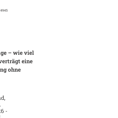
74945
ge – wie viel
verträgt eine
ng ohne
d,
.
6 -
5