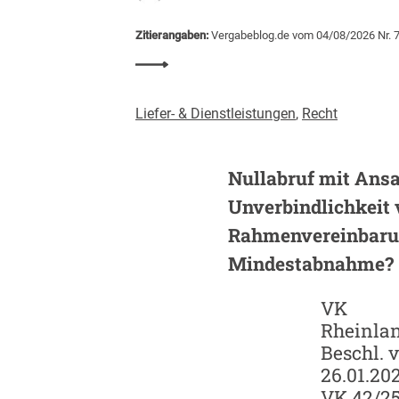
d
e
Zitierangaben:
Vergabeblog.de vom 04/08/2026 Nr. 
m
:
i
B
e
a
Liefer- & Dienstleistungen
,
Recht
u
v
e
Nullabruf mit Ansa
r
Unverbindlichkeit 
g
a
Rahmenvereinbaru
b
Mindestabnahme?
e
n
VK
m
Rheinlan
i
Beschl. v
t
26.01.202
K
I
VK 42/2