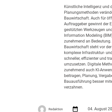
u
f
Künstliche Intelligenz und d
n
e
Planungsmethoden verände
k
h
Bauwirtschaft. Auch für öff
t
l
Auftraggeber gewinnt der E
R
u
gestützten Werkzeugen und
ü
n
Information Modeling (BIM
s
g
zunehmend an Bedeutung. D
t
e
Bauwirtschaft steht vor de
u
n
komplexe Infrastruktur- un
n
d
schneller, effizienter und t
g
e
umzusetzen. Digitale Meth
r
zunehmend auch KI-Anwen
D
beitragen, Planung, Vergab
V
Bauausführung besser mit
N
verzahnen.
W
A
k
a
04. August 2
Redaktion