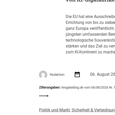
Die EU hat eine Ausschreib
Errichtung von bis zu siebe
ganz Europa veröffentlicht. D
jüngsten umfassenden Bem
technologische Souveränit
stärken und das Ziel zu ver
zum KI-Kontinent zu mache
06. August 2
Redaktion
Zitierangaben:
Vergabeblog.de vom 06/08/2026 Nr. 
:
E
U
Politik und Markt
,
Sicherheit & Verteidigu
v