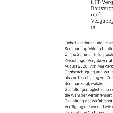
t, IT-Ver
p
r
Bauverg
-
i
und
S
k
Vergabe
t
e
is
r
n
a
t
Liebe Leserinnen und Leser
e
Seminarempfehlung für di
g
Online-Seminar "Erfolgreic
i
Zweistufiger Vergabeverfah
e
August 2026. Von Markter
d
Ortsbesichtigung und Ver
e
bis zur Teststellung vor Zu
r
Seminar zeigt, welche
B
Gestaltungsmöglichkeiten 
u
die Wahl der Verfahrensart 
n
Gestaltung der Verfahrens
d
Verfügung stehen und wie 
e
zweistufigen Verfahren sin