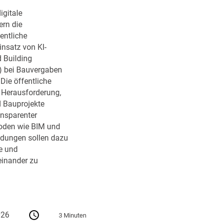
igitale
rn die
entliche
insatz von KI-
 Building
) bei Bauvergaben
ie öffentliche
r Herausforderung,
d Bauprojekte
ransparenter
oden wie BIM und
dungen sollen dazu
e und
einander zu
026
3 Minuten