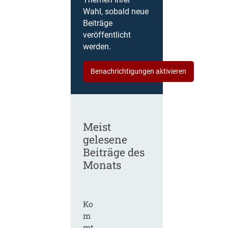
Themen Ihrer
Wahl, sobald neue
Beiträge
veröffentlicht
werden.
Benachrichtigungen aktivieren
Meist
gelesene
Beiträge des
Monats
Ko
m
mt