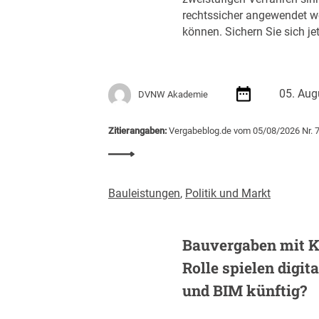
s
rechtssicher angewendet w
r
können. Sichern Sie sich jet
e
g
i
e
05. Aug
DVNW Akademie
r
u
n
Zitierangaben:
Vergabeblog.de vom 05/08/2026 Nr. 
g
:
m
S
i
e
Bauleistungen
,
Politik und Markt
t
m
S
i
c
n
Bauvergaben mit K
h
a
w
Rolle spielen digit
r
e
e
und BIM künftig?
r
m
p
p