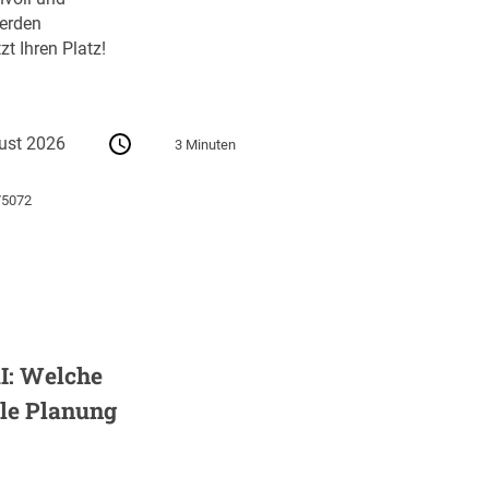
erden
zt Ihren Platz!
ust 2026
3 Minuten
75072
I: Welche
ale Planung