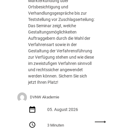
Markterkundung über
e
Ortsbesichtigung und
d
Verhandlungsgespräche bis zur
e
Teststellung vor Zuschlagserteilung:
r
Das Seminar zeigt, welche
B
Gestaltungsmöglichkeiten
u
Auftraggebern durch die Wahl der
n
Verfahrensart sowie in der
d
Gestaltung der Verfahrensführung
e
zur Verfügung stehen und wie diese
s
im zweistufigen Verfahren sinnvoll
r
und rechtssicher angewendet
e
werden können. Sichern Sie sich
g
jetzt Ihren Platz!
i
e
DVNW Akademie
r
u
05. August 2026
n
g
:
m
3 Minuten
S
i