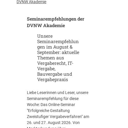
u
-
DVNW Akademie
p
G
-
i
Seminarempfehlungen der
u
g
n
DVNW Akademie
a
d
f
Unsere
S
a
Seminarempfehlun
c
b
gen im August &
a
r
September: aktuelle
l
i
Themen aus
e
k
Vergaberecht, IT-
u
e
Vergabe,
p
n
Bauvergabe und
-
Vergabepraxis
S
t
Liebe Leserinnen und Leser, unsere
r
Seminarempfehlung für diese
a
Woche: Das Online-Seminar
t
"Erfolgreiche Gestaltung
e
Zweistufiger Vergabeverfahren" am
g
26. und 27. August 2026. Von
i