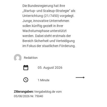
c
.
Die Bundesregierung hat ihre
h
8
„Startup- und Scaleup-Strategie“ als
t
8
Unterrichtung (21/7450) vorgelegt.
A
7
Junge, innovative Unternehmen
u
E
sollen künftig gezielt in ihrer
s
U
Wachstumsphase unterstützt
s
R
werden. Dabei steht erstmals der
c
Bereich Sicherheit und Verteidigung
h
im Fokus der staatlichen Förderung.
r
e
i
Redaktion
b
05. August 2026
u
n
:
g
1 Minute
S
v
t
o
Zitierangaben:
Vergabeblog.de vom
a
n
05/08/2026 Nr. 75040
r
K
t
I