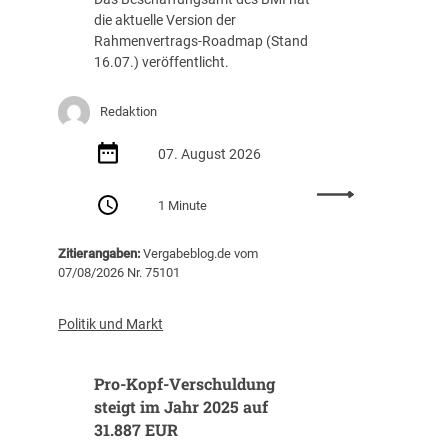
die aktuelle Version der
Rahmenvertrags-Roadmap (Stand
16.07.) veröffentlicht.
Redaktion
07. August 2026
:
1 Minute
R
a
Zitierangaben:
Vergabeblog.de vom
h
07/08/2026 Nr. 75101
m
e
n
Politik und Markt
v
e
Pro-Kopf-Verschuldung
r
t
steigt im Jahr 2025 auf
r
31.887 EUR
a