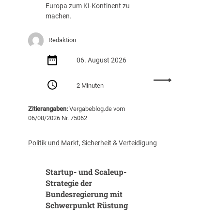
g
a
Europa zum KI-Kontinent zu
s
f
machen.
t
f
e
u
Redaktion
i
n
g
g
06. August 2026
t
(
i
Z
:
m
I
2 Minuten
E
J
B
U
a
)
Zitierangaben:
Vergabeblog.de vom
v
h
06/08/2026 Nr. 75062
e
r
r
2
ö
0
Politik und Markt
,
Sicherheit & Verteidigung
f
2
f
5
Startup- und Scaleup-
e
a
n
Strategie der
u
t
Bundesregierung mit
f
l
3
Schwerpunkt Rüstung
i
1