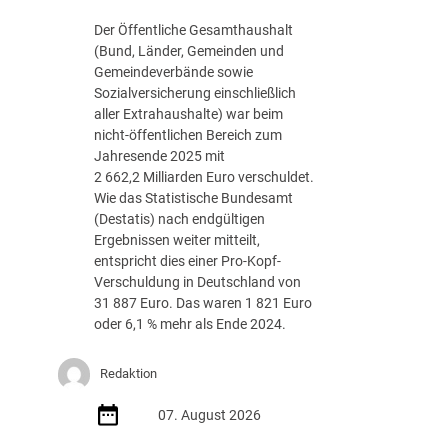
g
Der Öffentliche Gesamthaushalt
s
(Bund, Länder, Gemeinden und
-
Gemeindeverbände sowie
R
Sozialversicherung einschließlich
o
aller Extrahaushalte) war beim
a
nicht-öffentlichen Bereich zum
d
Jahresende 2025 mit
m
2 662,2 Milliarden Euro verschuldet.
a
Wie das Statistische Bundesamt
p
(Destatis) nach endgültigen
J
Ergebnissen weiter mitteilt,
u
entspricht dies einer Pro-Kopf-
l
Verschuldung in Deutschland von
i
31 887 Euro. Das waren 1 821 Euro
2
oder 6,1 % mehr als Ende 2024.
0
2
Redaktion
6
d
07. August 2026
e
r