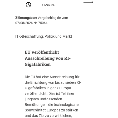
:
Z
1 Minute
P
e
r
n
Zitierangaben:
Vergabeblog.de vom
o
t
07/08/2026 Nr. 75064
-
r
K
a
o
l
ITK-Beschaffung
,
Politik und Markt
p
s
f
t
EU veröffentlicht
-
e
V
Ausschreibung von KI-
l
e
Gigafabriken
l
r
e
s
I
Die EU hat eine Ausschreibung für
c
T
die Errichtung von bis zu sieben KI-
h
-
Gigafabriken in ganz Europa
u
B
veröffentlicht. Dies ist Teil ihrer
l
e
jüngsten umfassenden
d
s
Bemühungen, die technologische
u
c
Souveränität Europas zu stärken
n
h
und das Ziel zu verwirklichen,