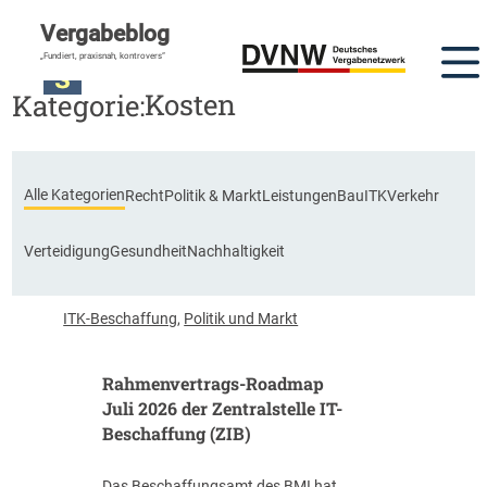
Vergabeblog
„Fundiert, praxisnah, kontrovers“
Kosten
Kategorie:
Alle Kategorien
Recht
Politik & Markt
Leistungen
Bau
ITK
Verkehr
Verteidigung
Gesundheit
Nachhaltigkeit
ITK-Beschaffung
,
Politik und Markt
Rahmenvertrags-Roadmap
Juli 2026 der Zentralstelle IT-
Beschaffung (ZIB)
Das Beschaffungsamt des BMI hat