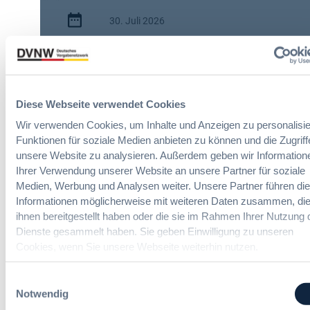
i
30. Juli 2026
s
c
:
h
2 Minuten
A
e
I
n
Zitierangaben:
Vergabeblog.de vom
A
A
30/07/2026 Nr. 74942
Diese Webseite verwendet Cookies
c
u
t
t
Wir verwenden Cookies, um Inhalte und Anzeigen zu personalisie
:
o
Funktionen für soziale Medien anbieten zu können und die Zugriff
N
m
unsere Website zu analysieren. Außerdem geben wir Information
e
a
Ihrer Verwendung unserer Website an unsere Partner für soziale
u
t
Medien, Werbung und Analysen weiter. Unsere Partner führen di
e
i
Informationen möglicherweise mit weiteren Daten zusammen, die
Verteidigung-Vergaberecht Online-
T
s
ihnen bereitgestellt haben oder die sie im Rahmen Ihrer Nutzung 
Seminare
r
i
Dienste gesammelt haben. Sie geben Einwilligung zu unseren
a
e
Cookies, wenn Sie unsere Webseite weiterhin nutzen.
n
r
Neue Herausforderungen, praktische
s
Lösungen und Anwendungen
u
Einwilligungsauswahl
p
n
Notwendig
a
g
r