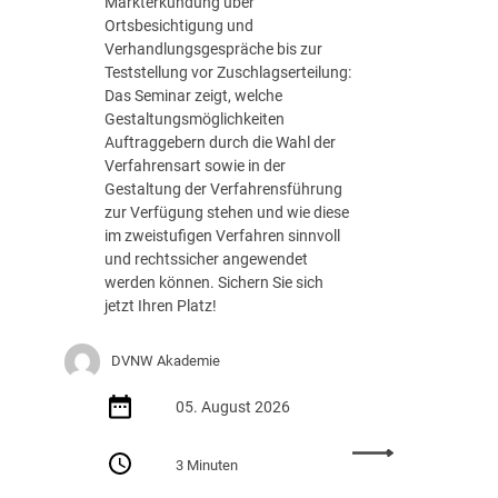
Markterkundung über
e
Ortsbesichtigung und
d
Verhandlungsgespräche bis zur
e
Teststellung vor Zuschlagserteilung:
r
Das Seminar zeigt, welche
B
Gestaltungsmöglichkeiten
u
Auftraggebern durch die Wahl der
n
Verfahrensart sowie in der
d
Gestaltung der Verfahrensführung
e
zur Verfügung stehen und wie diese
s
im zweistufigen Verfahren sinnvoll
r
und rechtssicher angewendet
e
werden können. Sichern Sie sich
g
jetzt Ihren Platz!
i
e
DVNW Akademie
r
u
05. August 2026
n
g
:
m
3 Minuten
S
i