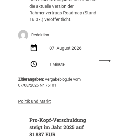
die aktuelle Version der
Rahmenvertrags-Roadmap (Stand
16.07.) veröffentlicht.
Redaktion
07. August 2026
:
1 Minute
R
a
Zitierangaben:
Vergabeblog.de vom
h
07/08/2026 Nr. 75101
m
e
n
Politik und Markt
v
e
Pro-Kopf-Verschuldung
r
t
steigt im Jahr 2025 auf
r
31.887 EUR
a