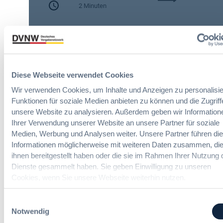
h
2 Minuten
A
e
I
n
Zitierangaben:
Vergabeblog.de vom
A
A
30/07/2026 Nr. 74942
c
u
t
t
:
o
N
Diese Webseite verwendet Cookies
m
e
a
Wir verwenden Cookies, um Inhalte und Anzeigen zu personalisie
u
t
Funktionen für soziale Medien anbieten zu können und die Zugriff
e
i
unsere Website zu analysieren. Außerdem geben wir Information
Freiberufliche Leistungen Online-
T
s
Ihrer Verwendung unserer Website an unsere Partner für soziale
Seminare
r
i
Medien, Werbung und Analysen weiter. Unsere Partner führen di
a
e
Informationen möglicherweise mit weiteren Daten zusammen, die
n
r
Neue Herausforderungen, praktische
ihnen bereitgestellt haben oder die sie im Rahmen Ihrer Nutzung 
s
Lösungen und Anwendungen
u
Dienste gesammelt haben. Sie geben Einwilligung zu unseren
p
n
Cookies, wenn Sie unsere Webseite weiterhin nutzen.
a
g
r
u
e
Einwilligungsauswahl
n
n
Notwendig
d
z
Politik und Markt
m