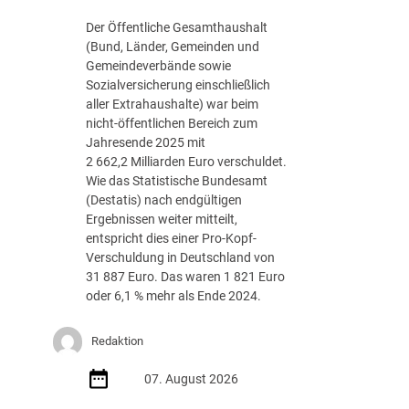
g
Der Öffentliche Gesamthaushalt
s
(Bund, Länder, Gemeinden und
-
Gemeindeverbände sowie
R
Sozialversicherung einschließlich
o
aller Extrahaushalte) war beim
a
nicht-öffentlichen Bereich zum
d
Jahresende 2025 mit
m
2 662,2 Milliarden Euro verschuldet.
a
Wie das Statistische Bundesamt
p
(Destatis) nach endgültigen
J
Ergebnissen weiter mitteilt,
u
entspricht dies einer Pro-Kopf-
l
Verschuldung in Deutschland von
i
31 887 Euro. Das waren 1 821 Euro
2
oder 6,1 % mehr als Ende 2024.
0
2
Redaktion
6
d
07. August 2026
e
r