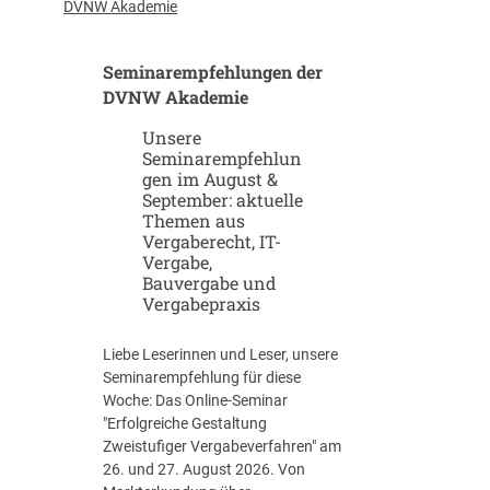
u
-
DVNW Akademie
p
G
-
i
Seminarempfehlungen der
u
g
n
DVNW Akademie
a
d
f
Unsere
S
a
Seminarempfehlun
c
b
gen im August &
a
r
September: aktuelle
l
i
Themen aus
e
k
Vergaberecht, IT-
u
e
Vergabe,
p
n
Bauvergabe und
-
Vergabepraxis
S
t
Liebe Leserinnen und Leser, unsere
r
Seminarempfehlung für diese
a
Woche: Das Online-Seminar
t
"Erfolgreiche Gestaltung
e
Zweistufiger Vergabeverfahren" am
g
26. und 27. August 2026. Von
i