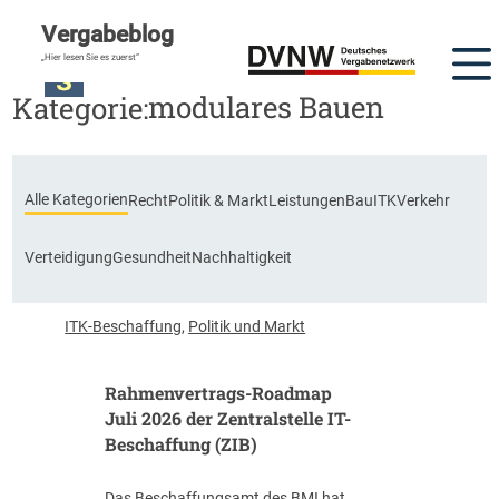
Vergabeblog
„Hier lesen Sie es zuerst“
modulares Bauen
Kategorie:
Alle Kategorien
Recht
Politik & Markt
Leistungen
Bau
ITK
Verkehr
Verteidigung
Gesundheit
Nachhaltigkeit
ITK-Beschaffung
,
Politik und Markt
Rahmenvertrags-Roadmap
Juli 2026 der Zentralstelle IT-
Beschaffung (ZIB)
Das Beschaffungsamt des BMI hat