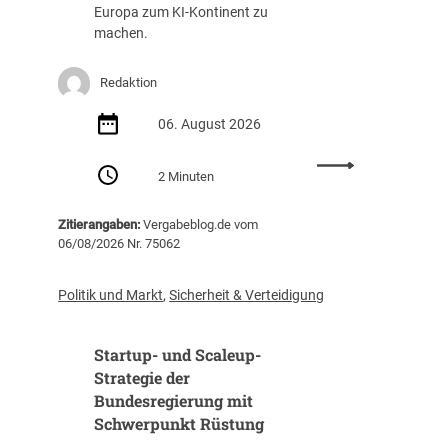
g
a
Europa zum KI-Kontinent zu
s
f
machen.
t
f
e
u
Redaktion
i
n
g
g
06. August 2026
t
(
i
Z
:
m
I
2 Minuten
E
J
B
U
a
)
Zitierangaben:
Vergabeblog.de vom
v
h
06/08/2026 Nr. 75062
e
r
r
2
ö
0
Politik und Markt
,
Sicherheit & Verteidigung
f
2
f
5
Startup- und Scaleup-
e
a
n
Strategie der
u
t
Bundesregierung mit
f
l
3
Schwerpunkt Rüstung
i
1