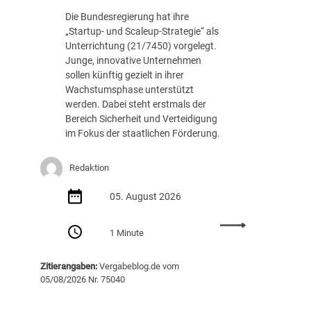
c
.
Die Bundesregierung hat ihre
h
8
„Startup- und Scaleup-Strategie“ als
t
8
Unterrichtung (21/7450) vorgelegt.
A
7
Junge, innovative Unternehmen
u
E
sollen künftig gezielt in ihrer
s
U
Wachstumsphase unterstützt
s
R
werden. Dabei steht erstmals der
c
Bereich Sicherheit und Verteidigung
h
im Fokus der staatlichen Förderung.
r
e
i
Redaktion
b
05. August 2026
u
n
:
g
1 Minute
S
v
t
o
Zitierangaben:
Vergabeblog.de vom
a
n
05/08/2026 Nr. 75040
r
K
t
I