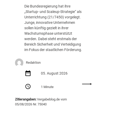
c
.
Die Bundesregierung hat ihre
h
8
„Startup- und Scaleup-Strategie“ als
t
8
Unterrichtung (21/7450) vorgelegt.
A
7
Junge, innovative Unternehmen
u
E
sollen künftig gezielt in ihrer
s
U
Wachstumsphase unterstützt
s
R
werden. Dabei steht erstmals der
c
Bereich Sicherheit und Verteidigung
h
im Fokus der staatlichen Förderung.
r
e
i
Redaktion
b
05. August 2026
u
n
:
g
1 Minute
S
v
t
o
Zitierangaben:
Vergabeblog.de vom
a
n
05/08/2026 Nr. 75040
r
K
t
I