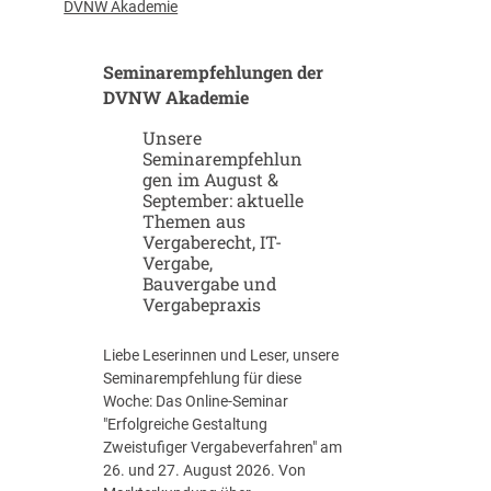
u
-
DVNW Akademie
p
G
-
i
Seminarempfehlungen der
u
g
n
DVNW Akademie
a
d
f
Unsere
S
a
Seminarempfehlun
c
b
gen im August &
a
r
September: aktuelle
l
i
Themen aus
e
k
Vergaberecht, IT-
u
e
Vergabe,
p
n
Bauvergabe und
-
Vergabepraxis
S
t
Liebe Leserinnen und Leser, unsere
r
Seminarempfehlung für diese
a
Woche: Das Online-Seminar
t
"Erfolgreiche Gestaltung
e
Zweistufiger Vergabeverfahren" am
g
26. und 27. August 2026. Von
i