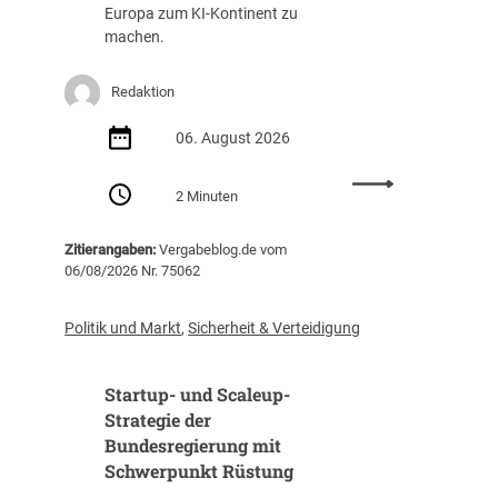
g
a
Europa zum KI-Kontinent zu
s
f
machen.
t
f
e
u
Redaktion
i
n
g
g
06. August 2026
t
(
i
Z
:
m
I
2 Minuten
E
J
B
U
a
)
Zitierangaben:
Vergabeblog.de vom
v
h
06/08/2026 Nr. 75062
e
r
r
2
ö
0
Politik und Markt
,
Sicherheit & Verteidigung
f
2
f
5
Startup- und Scaleup-
e
a
n
Strategie der
u
t
Bundesregierung mit
f
l
3
Schwerpunkt Rüstung
i
1