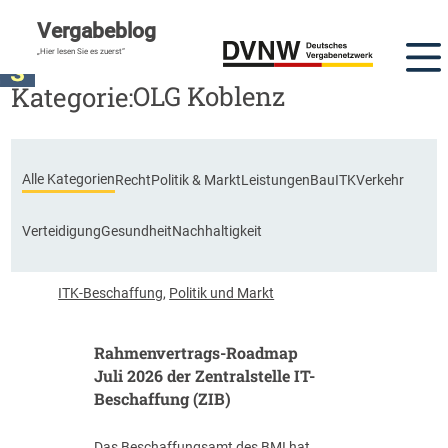
Vergabeblog
„Hier lesen Sie es zuerst“
OLG Koblenz
Kategorie:
Alle Kategorien
Recht
Politik & Markt
Leistungen
Bau
ITK
Verkehr
Verteidigung
Gesundheit
Nachhaltigkeit
ITK-Beschaffung
,
Politik und Markt
Rahmenvertrags-Roadmap
Juli 2026 der Zentralstelle IT-
Beschaffung (ZIB)
Das Beschaffungsamt des BMI hat