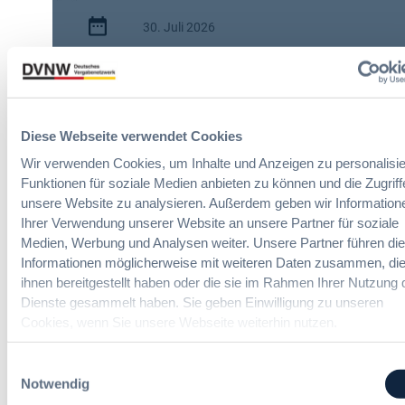
i
30. Juli 2026
s
c
:
h
2 Minuten
A
e
I
n
Zitierangaben:
Vergabeblog.de vom
A
A
30/07/2026 Nr. 74942
Diese Webseite verwendet Cookies
c
u
t
t
Wir verwenden Cookies, um Inhalte und Anzeigen zu personalisie
:
o
Funktionen für soziale Medien anbieten zu können und die Zugriff
N
m
unsere Website zu analysieren. Außerdem geben wir Information
e
a
Ihrer Verwendung unserer Website an unsere Partner für soziale
u
t
Medien, Werbung und Analysen weiter. Unsere Partner führen di
e
i
Informationen möglicherweise mit weiteren Daten zusammen, die
Verteidigung-Vergaberecht Online-
T
s
ihnen bereitgestellt haben oder die sie im Rahmen Ihrer Nutzung 
Seminare
r
i
Dienste gesammelt haben. Sie geben Einwilligung zu unseren
a
e
Cookies, wenn Sie unsere Webseite weiterhin nutzen.
n
r
Neue Herausforderungen, praktische
s
Lösungen und Anwendungen
u
Einwilligungsauswahl
p
n
Notwendig
a
g
r