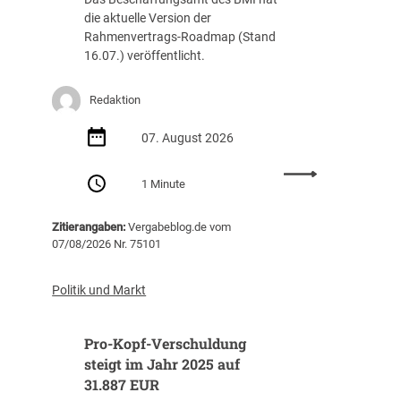
die aktuelle Version der
Rahmenvertrags-Roadmap (Stand
16.07.) veröffentlicht.
Redaktion
07. August 2026
:
1 Minute
R
a
Zitierangaben:
Vergabeblog.de vom
h
07/08/2026 Nr. 75101
m
e
n
Politik und Markt
v
e
Pro-Kopf-Verschuldung
r
t
steigt im Jahr 2025 auf
r
31.887 EUR
a