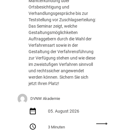
Markterkundung über
e
Ortsbesichtigung und
d
Verhandlungsgespräche bis zur
e
Teststellung vor Zuschlagserteilung:
r
Das Seminar zeigt, welche
B
Gestaltungsmöglichkeiten
u
Auftraggebern durch die Wahl der
n
Verfahrensart sowie in der
d
Gestaltung der Verfahrensführung
e
zur Verfügung stehen und wie diese
s
im zweistufigen Verfahren sinnvoll
r
und rechtssicher angewendet
e
werden können. Sichern Sie sich
g
jetzt Ihren Platz!
i
e
DVNW Akademie
r
u
05. August 2026
n
g
:
m
3 Minuten
S
i