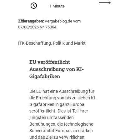
:
Z
1 Minute
P
e
r
n
Zitierangaben:
Vergabeblog.de vom
o
t
07/08/2026 Nr. 75064
-
r
K
a
o
l
ITK-Beschaffung
,
Politik und Markt
p
s
f
t
EU veröffentlicht
-
e
V
Ausschreibung von KI-
l
e
Gigafabriken
l
r
e
s
I
Die EU hat eine Ausschreibung für
c
T
die Errichtung von bis zu sieben KI-
h
-
Gigafabriken in ganz Europa
u
B
veröffentlicht. Dies ist Teil ihrer
l
e
jüngsten umfassenden
d
s
Bemühungen, die technologische
u
c
Souveränität Europas zu stärken
n
h
und das Ziel zu verwirklichen,