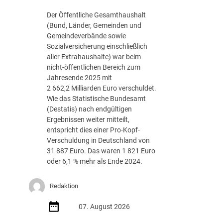
g
Der Öffentliche Gesamthaushalt
s
(Bund, Länder, Gemeinden und
-
Gemeindeverbände sowie
R
Sozialversicherung einschließlich
o
aller Extrahaushalte) war beim
a
nicht-öffentlichen Bereich zum
d
Jahresende 2025 mit
m
2 662,2 Milliarden Euro verschuldet.
a
Wie das Statistische Bundesamt
p
(Destatis) nach endgültigen
J
Ergebnissen weiter mitteilt,
u
entspricht dies einer Pro-Kopf-
l
Verschuldung in Deutschland von
i
31 887 Euro. Das waren 1 821 Euro
2
oder 6,1 % mehr als Ende 2024.
0
2
Redaktion
6
d
07. August 2026
e
r