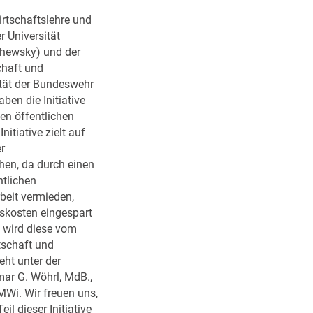
irtschaftslehre und
r Universität
chewsky) und der
chaft und
ität der Bundeswehr
ben die Initiative
n öffentlichen
Initiative zielt auf
r
hen, da durch einen
tlichen
eit vermieden,
sskosten eingespart
 wird diese vom
tschaft und
ht unter der
ar G. Wöhrl, MdB.,
MWi. Wir freuen uns,
il dieser Initiative