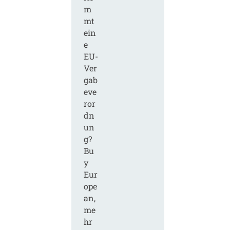
m
mt
ein
e
EU-
Ver
gab
eve
ror
dn
un
g?
Bu
y
Eur
ope
an,
me
hr