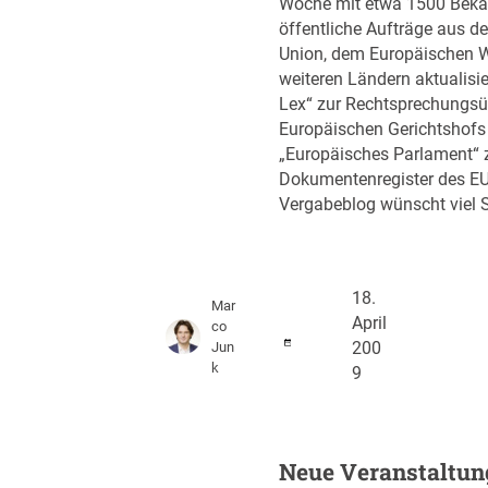
Woche mit etwa 1500 Bek
öffentliche Aufträge aus d
Union, dem Europäischen 
weiteren Ländern aktualisie
Lex“ zur Rechtsprechungsü
Europäischen Gerichtshofs
„Europäisches Parlament“
Dokumentenregister des EU
Vergabeblog wünscht viel
18.
Mar
April
co
Jun
200
k
9
Neue Veranstaltun