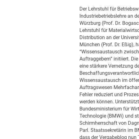
Der Lehrstuhl für Betriebsw
Industriebetriebslehre an de
Würzburg (Prof. Dr. Bogas
Lehrstuhl für Materialwirts
Distribution an der Univers
München (Prof. Dr. Eßig), ha
“Wissensaustausch zwische
Auftraggebern” initiiert. Die 
eine stärkere Vernetzung de
Beschaffungsverantwortlic
Wissensaustausch im öffen
Auftragswesen Mehrfacharb
Fehler reduziert und Proze
werden können. Unterstützt
Bundesministerium für Wir
Technologie (BMWi) und ste
Schirmherrschaft von Dagm
Parl. Staatssekretärin im B
dass der Vergabeblog nun Te