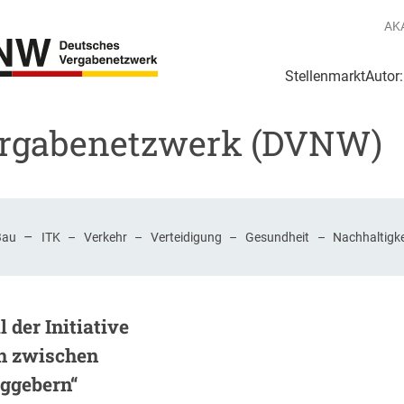
AK
Stellenmarkt
Autor
g
Login Netzwerk
ergabenetzwerk (DVNW)
–
Bau
ITK
–
Verkehr
–
Verteidigung
–
Gesundheit
–
Nachhaltigke
 der Initiative
h zwischen
aggebern“