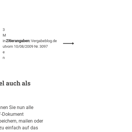
3
M
in
Zitierangaben:
Vergabeblog.de
:
ut
vom 10/08/2009 Nr. 3097
V
e
e
n
r
g
a
el auch als
b
e
b
l
nen Sie nun alle
o
DF-Dokument
g
eichern, mailen oder
i
zu einfach auf das
s