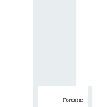
für die
ergänzend
Vertragsbe
gungen vo
IT-
Beschaffu
in der
öffentlich
Verwaltun
Zur Tagu
Förderer