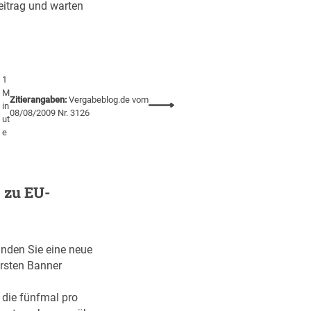
itrag und warten
t
T
e
i
l
1
M
d
Zitierangaben:
Vergabeblog.de vom
:
in
e
08/08/2009 Nr. 3126
ut
V
r
e
e
I
r
n
g
i
a
 zu EU-
t
b
i
e
a
b
t
l
finden Sie eine neue
i
o
ersten Banner
v
g
e
:
die fünfmal pro
„