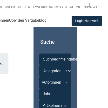
ADEMIE
DIGITALES NETZWERK
KONGRESSE & TAGUNGEN
DVNW.DE
:innen
Über den Vergabeblog
Login Netzwerk
Suche
it
Autor:innen