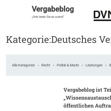
Vergabeblog
Vergabeblog
„Fundiert, praxisnah, kontrovers“
„Hier lesen Sie es zuerst“
Stellenmarkt
Autor:innen
Über den Vergabeblo
Kategorie:
Deutsches V
Alle Kategorien
–
Recht
–
Politik & Markt
–
Leistungen
–
Vergabeblog ist Teil
„Wissensaustausc
öffentlichen Auftr