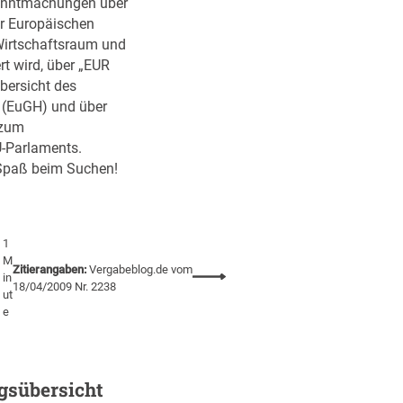
A
anntmachungen über
W
r
er Europäischen
i
t
Wirtschaftsraum und
s
i
rt wird, über „EUR
s
k
bersicht des
e
e
 (EuGH) und über
n
l
 zum
s
a
-Parlaments.
a
u
 Spaß beim Suchen!
u
c
s
h
t
a
a
1
l
u
M
Zitierangaben:
Vergabeblog.de vom
s
:
s
in
18/04/2009 Nr. 2238
P
ut
V
c
D
e
e
h
F
r
z
g
w
a
i
gsübersicht
b
s