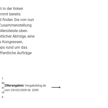
e
c
 in der linken
b
h
immt bereits
l
e
finden Sie von nun
o
n
e Zusammenstellung
g
ö
 Menüleiste oben.
:
f
itlicher Abfolge, eine
L
f
s Kongressen,
i
e
ops rund um das
n
n
fentliche Aufträge
k
t
s
l
z
i
u
c
E
h
1
U
e
M
Zitierangaben:
Vergabeblog.de
:
in
-
n
vom 29/03/2009 Nr. 2090
ut
N
D
A
e
e
a
u
u
t
f