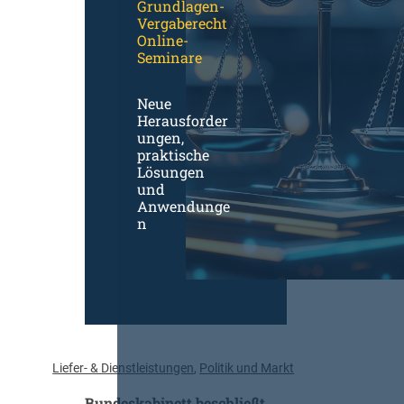
Grundlagen-
b
Vergaberecht
e
Online-
t
Seminare
a
g
Neue
d
Herausforder
i
ungen,
g
praktische
i
Lösungen
t
und
a
Anwendunge
l
n
:
„
M
i
t
e
i
Liefer- & Dienstleistungen
, 
Politik und Markt
n
a
Bundeskabinett beschließt