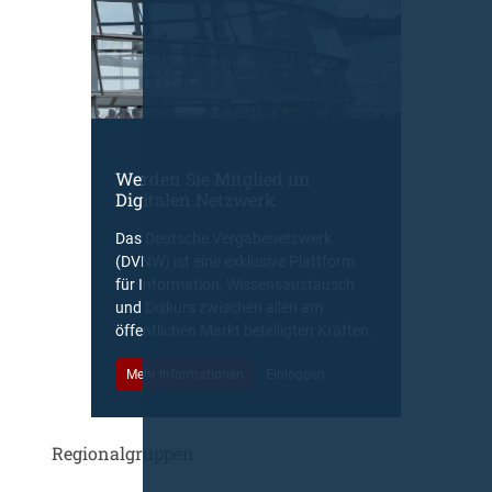
Werden Sie Mitglied im
Digitalen Netzwerk
Das Deutsche Vergabenetzwerk
(DVNW) ist eine exklusive Plattform
für Information, Wissensaustausch
und Diskurs zwischen allen am
öffentlichen Markt beteiligten Kräften.
Mehr Informationen
Einloggen
Regionalgruppen