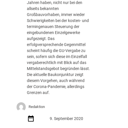
Jahren haben, nicht nur bei den
n
allseits bekannten
g
Großbauvorhaben, immer wieder
s
Schwierigkeiten bei der kosten- und
b
termingenauen Steuerung der
e
eingebundenen Einzelgewerke
s
aufgezeigt. Das
c
erfolgversprechende Gegenmittel
h
scheint häufig die GU-Vergabe zu
w
sein, sofern sich diese im Einzelfall
e
vergaberechtlich mit Blick auf das
r
Mittelstandsgebot begründen lässt.
d
Die aktuelle Baukonjunktur zeigt
e
diesem Vorgehen, auch während
n
der Corona-Pandemie, allerdings
a
Grenzen auf.
c
h
d
Redaktion
e
r
9. September 2020
B