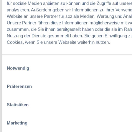
u
Online-
für soziale Medien anbieten zu können und die Zugriffe auf unser
t
e
n
Seminare
analysieren. Außerdem geben wir Informationen zu Ihrer Verwen
s
g
Website an unsere Partner für soziale Medien, Werbung und Anal
ä
e
Unsere Partner führen diese Informationen möglicherweise mit w
t
Neue
n
Herausforder
z
zusammen, die Sie ihnen bereitgestellt haben oder die sie im Ra
i
ungen,
e
Nutzung der Dienste gesammelt haben. Sie geben Einwilligung z
n
praktische
(
Cookies, wenn Sie unsere Webseite weiterhin nutzen.
n
Lösungen
B
e
und
G
r
Anwendunge
H
Einwilligungsauswahl
h
n
,
Notwendig
a
B
l
e
b
s
Präferenzen
e
c
i
h
n
l
Statistiken
e
u
Vorherige Seite
1
2
3
4
5
6
…
13
Nächste Seite
s
s
L
s
Marketing
e
v
i
Suche