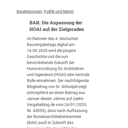
.
s
:
0
t
M
Bauleistungen
, 
Politik und Markt
3
e
i
BAK: Die Anpassung der
.
s
n
2
t
d
HOAI auf der Zielgeraden
0
d
e
Im Rahmen des 4. Deutschen
2
e
s
Bauvergabetags digital am
0
r
t
16.09.2020 wird die jüngere
–
a
-
Geschichte und die nun
1
k
u
bevorstehende Zukunft der
B
t
n
Honorarordnung für Architekten
v
u
d
und Ingenieure (HOAI) eine zentrale
R
e
H
Rolle einnehmen. Der nachfolgende
8
l
ö
Blogbeitrag von Dr. Schnepel zeigt
4
l
c
anknüpfend an einen Beitrag aus
3
e
h
Januar diesen Jahres auf (siehe
/
n
s
Vergabeblog.de vom 24/01/2020,
1
B
t
Nr. 43053), dass nach Auffassung
8
a
s
der Bundesarchitektenkammer
)
u
ä
(BAK) auch in Zukunft das
k
t