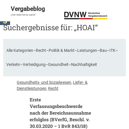
Vergabeblog
„Hier lesen Sie es zuerst“
Suchergebnisse für: „HOAI“
Alle Kategorien
–
Recht
–
Politik & Markt
–
Leistungen
–
Bau
–
ITK
–
Verkehr
–
Verteidigung
–
Gesundheit
–
Nachhaltigkeit
Gesundheits- und Sozialwesen
, 
Liefer- &
Dienstleistungen
, 
Recht
Erste
Verfassungsbeschwerde
nach der Bereichsausnahme
erfolglos (BVerfG, Beschl. v.
30.03.2020 – 1 BvR 843/18)