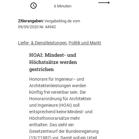
e
:
6 Minuten
r
4
e
.
Zitierangaben:
Vergabeblog.de vom
i
B
09/09/2020 Nr. 44942
c
a
h
u
s
-
Liefer- & Dienstleistungen
, 
Politik und Markt
a
V
HOAI: Mindest- und
u
e
s
r
Höchstsätze werden
n
g
gestrichen
a
a
Honorare für Ingenieur– und
h
b
Architektenleistungen werden
m
e
künftig frei vereinbar sein. Die
e
t
Honorarordnung für Architekten
e
a
und Ingenieure (HOAI) soll
r
g
entsprechend keine Mindest- und
f
d
Höchsthonorarsätze mehr
o
i
enthalten. Das sieht ein
l
g
Gesetzentwurf der Bundesregierung
g
i
(19/21982) vor. Damit soll ein Urteil
l