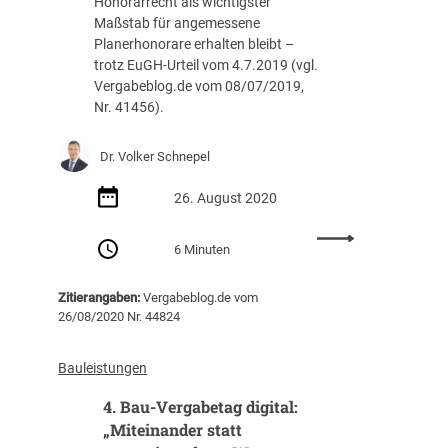
Honorarrecht als wichtigster
o
z
Maßstab für angemessene
n
e
Planerhonorare erhalten bleibt –
j
w
trotz EuGH-Urteil vom 4.7.2019 (vgl.
u
e
Vergabeblog.de vom 08/07/2019,
n
r
Nr. 41456).
k
d
t
e
u
n
Dr. Volker Schnepel
r
g
e
26. August 2020
s
:
t
6 Minuten
B
r
A
i
Zitierangaben:
Vergabeblog.de vom
K
c
26/08/2020 Nr. 44824
:
h
D
e
i
n
Bauleistungen
e
4. Bau-Vergabetag digital:
A
n
„Miteinander statt
p