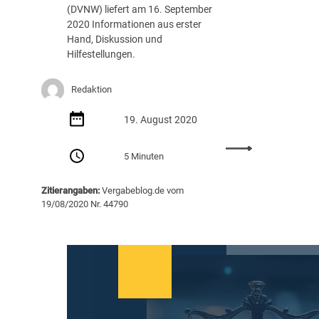
(DVNW) liefert am 16. September
e
2020 Informationen aus erster
l
Hand, Diskussion und
g
Hilfestellungen.
e
r
a
Redaktion
d
e
19. August 2020
n
:
5 Minuten
4
.
Zitierangaben:
Vergabeblog.de vom
B
19/08/2020 Nr. 44790
a
u
-
V
e
r
g
a