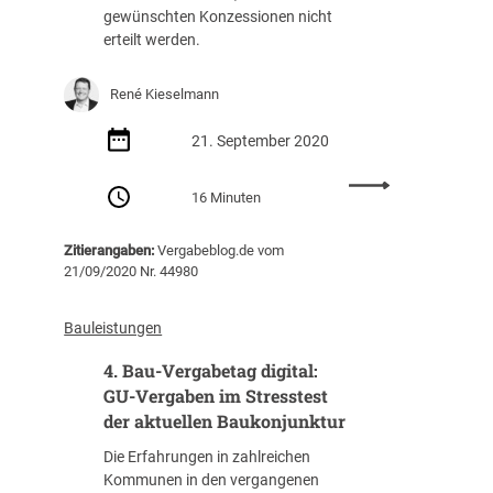
gewünschten Konzessionen nicht
erteilt werden.
René Kieselmann
21. September 2020
:
16 Minuten
E
r
Zitierangaben:
Vergabeblog.de vom
s
21/09/2020 Nr. 44980
t
e
V
Bauleistungen
e
4. Bau-Vergabetag digital:
r
f
GU-Vergaben im Stresstest
a
der aktuellen Baukonjunktur
s
Die Erfahrungen in zahlreichen
s
Kommunen in den vergangenen
u