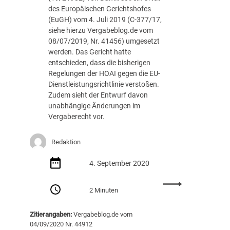
t
des Europäischen Gerichtshofes
o
a
(EuGH) vom 4. Juli 2019 (C-377/17,
s
l
siehe hierzu Vergabeblog.de vom
(
:
08/07/2019, Nr. 41456) umgesetzt
B
G
werden. Das Gericht hatte
V
U
entschieden, dass die bisherigen
e
-
Regelungen der HOAI gegen die EU-
r
V
Dienstleistungsrichtlinie verstoßen.
f
e
Zudem sieht der Entwurf davon
G
r
unabhängige Änderungen im
,
g
Vergaberecht vor.
B
a
e
b
s
e
Redaktion
c
n
h
i
4. September 2020
l
m
.
S
:
2 Minuten
v
t
H
.
r
O
Zitierangaben:
Vergabeblog.de vom
3
e
A
04/09/2020 Nr. 44912
0
s
I