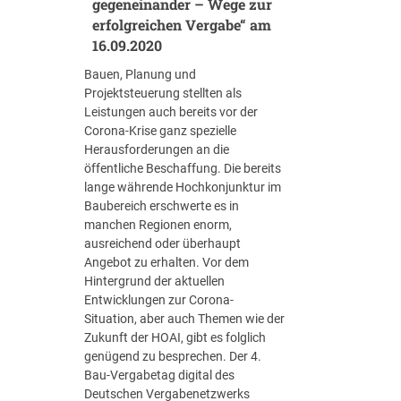
gegeneinander – Wege zur
a
erfolgreichen Vergabe“ am
s
16.09.2020
s
Bauen, Planung und
u
Projektsteuerung stellten als
n
Leistungen auch bereits vor der
g
Corona-Krise ganz spezielle
d
Herausforderungen an die
e
öffentliche Beschaffung. Die bereits
r
lange währende Hochkonjunktur im
H
Baubereich erschwerte es in
O
manchen Regionen enorm,
A
ausreichend oder überhaupt
I
Angebot zu erhalten. Vor dem
a
Hintergrund der aktuellen
u
Entwicklungen zur Corona-
f
Situation, aber auch Themen wie der
d
Zukunft der HOAI, gibt es folglich
e
genügend zu besprechen. Der 4.
r
Bau-Vergabetag digital des
Z
Deutschen Vergabenetzwerks
i