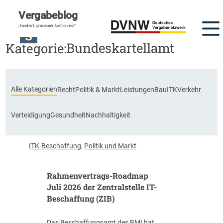
Vergabeblog
DVNW Akademie
„Fundiert, praxisnah, kontrovers“
Bundeskartellamt
Kategorie:
Alle Kategorien
Recht
Politik & Markt
Leistungen
Bau
ITK
Verkehr
Verteidigung
Gesundheit
Nachhaltigkeit
ITK-Beschaffung
,
Politik und Markt
Rahmenvertrags-Roadmap
Juli 2026 der Zentralstelle IT-
Beschaffung (ZIB)
Das Beschaffungsamt des BMI hat