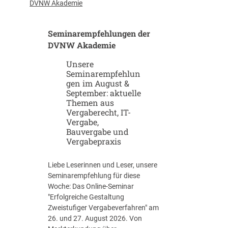
u
-
DVNW Akademie
p
G
-
i
Seminarempfehlungen der
u
g
n
DVNW Akademie
a
d
f
Unsere
S
a
Seminarempfehlun
c
b
gen im August &
a
r
September: aktuelle
l
i
Themen aus
e
k
Vergaberecht, IT-
u
e
Vergabe,
p
n
Bauvergabe und
-
Vergabepraxis
S
t
Liebe Leserinnen und Leser, unsere
r
Seminarempfehlung für diese
a
Woche: Das Online-Seminar
t
"Erfolgreiche Gestaltung
e
Zweistufiger Vergabeverfahren" am
g
26. und 27. August 2026. Von
i