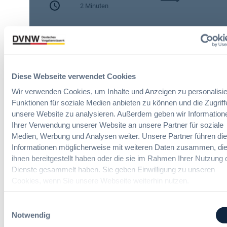
h
2 Minuten
A
e
I
n
Zitierangaben:
Vergabeblog.de vom
A
A
30/07/2026 Nr. 74942
c
u
t
t
:
o
N
Diese Webseite verwendet Cookies
m
e
a
Wir verwenden Cookies, um Inhalte und Anzeigen zu personalisie
u
t
Funktionen für soziale Medien anbieten zu können und die Zugriff
e
i
unsere Website zu analysieren. Außerdem geben wir Information
Online IT-Seminare
T
s
Ihrer Verwendung unserer Website an unsere Partner für soziale
r
i
Medien, Werbung und Analysen weiter. Unsere Partner führen di
a
e
Neue Herausforderungen, praktische
Informationen möglicherweise mit weiteren Daten zusammen, die
n
r
Lösungen und Anwendungen
ihnen bereitgestellt haben oder die sie im Rahmen Ihrer Nutzung 
s
u
Dienste gesammelt haben. Sie geben Einwilligung zu unseren
p
n
Cookies, wenn Sie unsere Webseite weiterhin nutzen.
a
g
r
u
e
Einwilligungsauswahl
n
n
Notwendig
Politik und Markt
d
z
m