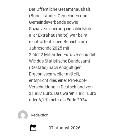
g
Der Öffentliche Gesamthaushalt
s
(Bund, Länder, Gemeinden und
-
Gemeindeverbände sowie
R
Sozialversicherung einschließlich
o
aller Extrahaushalte) war beim
a
nicht-öffentlichen Bereich zum
d
Jahresende 2025 mit
m
2 662,2 Milliarden Euro verschuldet.
a
Wie das Statistische Bundesamt
p
(Destatis) nach endgültigen
J
Ergebnissen weiter mitteilt,
u
entspricht dies einer Pro-Kopf-
l
Verschuldung in Deutschland von
i
31 887 Euro. Das waren 1 821 Euro
2
oder 6,1 % mehr als Ende 2024.
0
2
Redaktion
6
d
07. August 2026
e
r