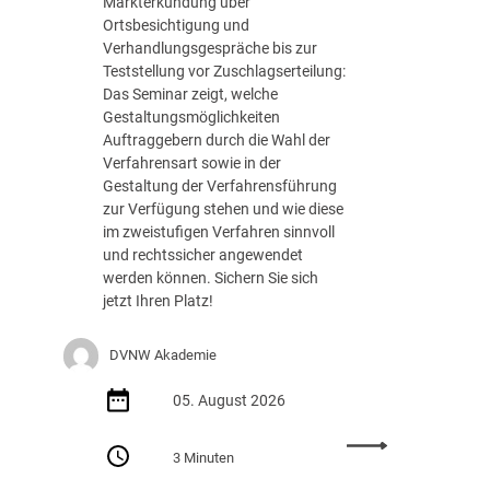
Markterkundung über
e
Ortsbesichtigung und
d
Verhandlungsgespräche bis zur
e
Teststellung vor Zuschlagserteilung:
r
Das Seminar zeigt, welche
B
Gestaltungsmöglichkeiten
u
Auftraggebern durch die Wahl der
n
Verfahrensart sowie in der
d
Gestaltung der Verfahrensführung
e
zur Verfügung stehen und wie diese
s
im zweistufigen Verfahren sinnvoll
r
und rechtssicher angewendet
e
werden können. Sichern Sie sich
g
jetzt Ihren Platz!
i
e
DVNW Akademie
r
u
05. August 2026
n
g
:
m
3 Minuten
S
i