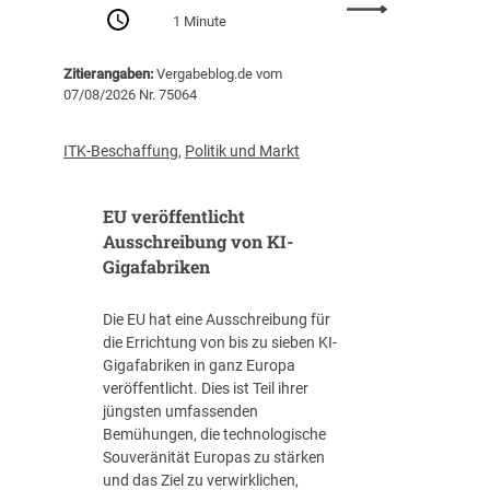
:
Z
1 Minute
P
e
r
n
Zitierangaben:
Vergabeblog.de vom
o
t
07/08/2026 Nr. 75064
-
r
K
a
o
l
ITK-Beschaffung
,
Politik und Markt
p
s
f
t
EU veröffentlicht
-
e
V
Ausschreibung von KI-
l
e
Gigafabriken
l
r
e
s
I
Die EU hat eine Ausschreibung für
c
T
die Errichtung von bis zu sieben KI-
h
-
Gigafabriken in ganz Europa
u
B
veröffentlicht. Dies ist Teil ihrer
l
e
jüngsten umfassenden
d
s
Bemühungen, die technologische
u
c
Souveränität Europas zu stärken
n
h
und das Ziel zu verwirklichen,