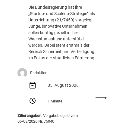
c
.
Die Bundesregierung hat ihre
h
8
„Startup- und Scaleup-Strategie“ als
t
8
Unterrichtung (21/7450) vorgelegt.
A
7
Junge, innovative Unternehmen
u
E
sollen künftig gezielt in ihrer
s
U
Wachstumsphase unterstützt
s
R
werden. Dabei steht erstmals der
c
Bereich Sicherheit und Verteidigung
h
im Fokus der staatlichen Förderung.
r
e
i
Redaktion
b
05. August 2026
u
n
:
g
1 Minute
S
v
t
o
Zitierangaben:
Vergabeblog.de vom
a
n
05/08/2026 Nr. 75040
r
K
t
I