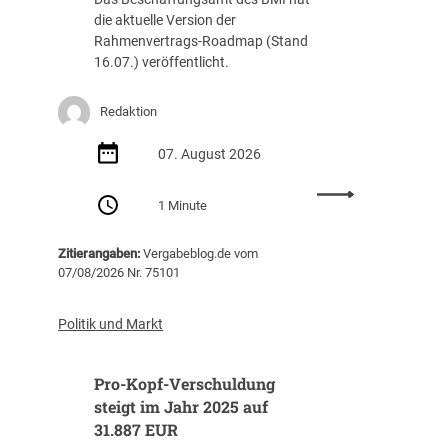
die aktuelle Version der
Rahmenvertrags-Roadmap (Stand
16.07.) veröffentlicht.
Redaktion
07. August 2026
:
1 Minute
R
a
Zitierangaben:
Vergabeblog.de vom
h
07/08/2026 Nr. 75101
m
e
n
Politik und Markt
v
e
Pro-Kopf-Verschuldung
r
t
steigt im Jahr 2025 auf
r
31.887 EUR
a