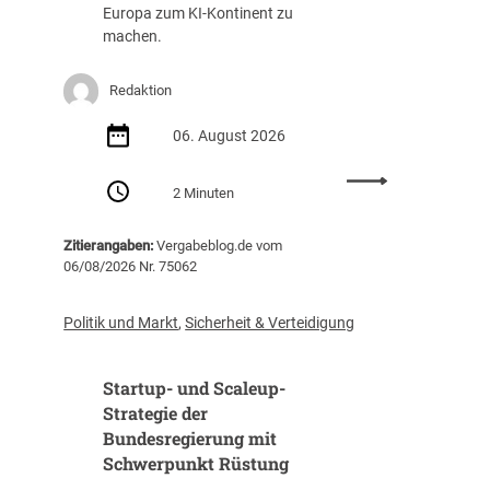
g
a
Europa zum KI-Kontinent zu
s
f
machen.
t
f
e
u
Redaktion
i
n
g
g
06. August 2026
t
(
i
Z
:
m
I
2 Minuten
E
J
B
U
a
)
Zitierangaben:
Vergabeblog.de vom
v
h
06/08/2026 Nr. 75062
e
r
r
2
ö
0
Politik und Markt
,
Sicherheit & Verteidigung
f
2
f
5
Startup- und Scaleup-
e
a
n
Strategie der
u
t
Bundesregierung mit
f
l
3
Schwerpunkt Rüstung
i
1