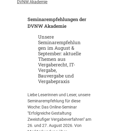
u
-
DVNW Akademie
p
G
-
i
Seminarempfehlungen der
u
g
n
DVNW Akademie
a
d
f
Unsere
S
a
Seminarempfehlun
c
b
gen im August &
a
r
September: aktuelle
l
i
Themen aus
e
k
Vergaberecht, IT-
u
e
Vergabe,
p
n
Bauvergabe und
-
Vergabepraxis
S
t
Liebe Leserinnen und Leser, unsere
r
Seminarempfehlung für diese
a
Woche: Das Online-Seminar
t
"Erfolgreiche Gestaltung
e
Zweistufiger Vergabeverfahren" am
g
26. und 27. August 2026. Von
i