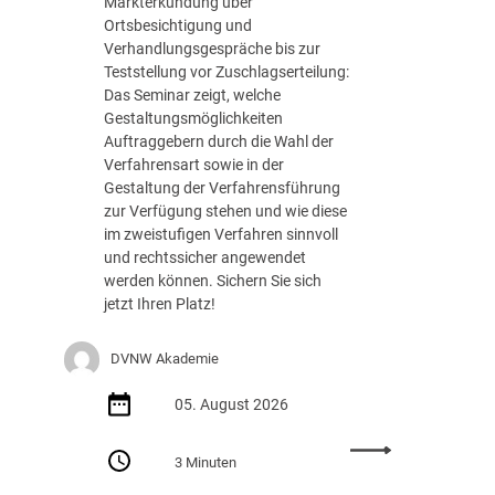
Markterkundung über
e
Ortsbesichtigung und
d
Verhandlungsgespräche bis zur
e
Teststellung vor Zuschlagserteilung:
r
Das Seminar zeigt, welche
B
Gestaltungsmöglichkeiten
u
Auftraggebern durch die Wahl der
n
Verfahrensart sowie in der
d
Gestaltung der Verfahrensführung
e
zur Verfügung stehen und wie diese
s
im zweistufigen Verfahren sinnvoll
r
und rechtssicher angewendet
e
werden können. Sichern Sie sich
g
jetzt Ihren Platz!
i
e
DVNW Akademie
r
u
05. August 2026
n
g
:
m
3 Minuten
S
i