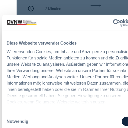
c
:
h
2 Minuten
A
e
I
n
Zitierangaben:
Vergabeblog.de vom
A
A
30/07/2026 Nr. 74942
c
u
t
t
:
o
Diese Webseite verwendet Cookies
N
m
Wir verwenden Cookies, um Inhalte und Anzeigen zu personalisie
e
a
Funktionen für soziale Medien anbieten zu können und die Zugriff
u
t
unsere Website zu analysieren. Außerdem geben wir Information
e
i
Ihrer Verwendung unserer Website an unsere Partner für soziale
Gesundheits- und Sozialwesen-
T
s
Vergaberecht
Medien, Werbung und Analysen weiter. Unsere Partner führen di
r
i
Informationen möglicherweise mit weiteren Daten zusammen, die
a
e
ihnen bereitgestellt haben oder die sie im Rahmen Ihrer Nutzung 
n
r
Online-Seminare
Dienste gesammelt haben. Sie geben Einwilligung zu unseren
s
u
p
Cookies, wenn Sie unsere Webseite weiterhin nutzen.
n
Neue Herausforderungen, praktische
a
g
Lösungen und Anwendungen
r
u
Einwilligungsauswahl
e
n
Notwendig
n
d