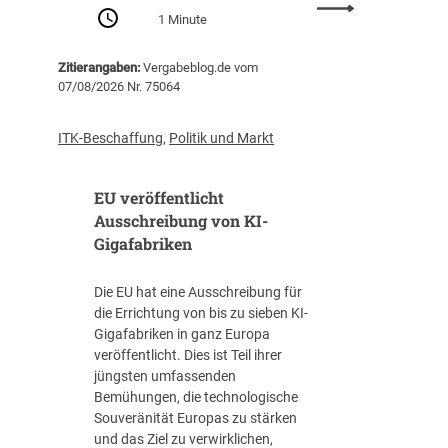
:
Z
1 Minute
P
e
r
n
Zitierangaben:
Vergabeblog.de vom
o
t
07/08/2026 Nr. 75064
-
r
K
a
o
l
ITK-Beschaffung
,
Politik und Markt
p
s
f
t
EU veröffentlicht
-
e
V
Ausschreibung von KI-
l
e
Gigafabriken
l
r
e
s
I
Die EU hat eine Ausschreibung für
c
T
die Errichtung von bis zu sieben KI-
h
-
Gigafabriken in ganz Europa
u
B
veröffentlicht. Dies ist Teil ihrer
l
e
jüngsten umfassenden
d
s
Bemühungen, die technologische
u
c
Souveränität Europas zu stärken
n
h
und das Ziel zu verwirklichen,