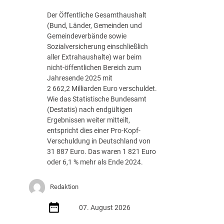
g
Der Öffentliche Gesamthaushalt
s
(Bund, Länder, Gemeinden und
-
Gemeindeverbände sowie
R
Sozialversicherung einschließlich
o
aller Extrahaushalte) war beim
a
nicht-öffentlichen Bereich zum
d
Jahresende 2025 mit
m
2 662,2 Milliarden Euro verschuldet.
a
Wie das Statistische Bundesamt
p
(Destatis) nach endgültigen
J
Ergebnissen weiter mitteilt,
u
entspricht dies einer Pro-Kopf-
l
Verschuldung in Deutschland von
i
31 887 Euro. Das waren 1 821 Euro
2
oder 6,1 % mehr als Ende 2024.
0
2
Redaktion
6
d
07. August 2026
e
r