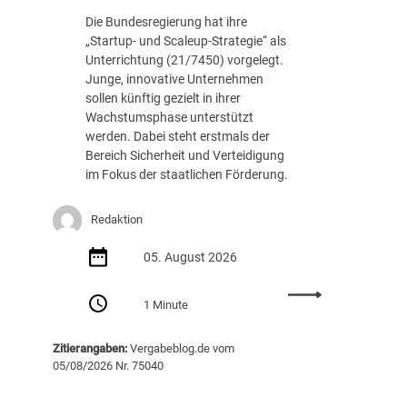
c
.
Die Bundesregierung hat ihre
h
8
„Startup- und Scaleup-Strategie“ als
t
8
Unterrichtung (21/7450) vorgelegt.
A
7
Junge, innovative Unternehmen
u
E
sollen künftig gezielt in ihrer
s
U
Wachstumsphase unterstützt
s
R
werden. Dabei steht erstmals der
c
Bereich Sicherheit und Verteidigung
h
im Fokus der staatlichen Förderung.
r
e
i
Redaktion
b
05. August 2026
u
n
:
g
1 Minute
S
v
t
o
Zitierangaben:
Vergabeblog.de vom
a
n
05/08/2026 Nr. 75040
r
K
t
I