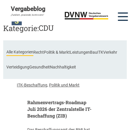
Vergabeblog
„Fundiert, praxisnah, kontrovers“
CDU
Kategorie:
Alle Kategorien
Recht
Politik & Markt
Leistungen
Bau
ITK
Verkehr
Verteidigung
Gesundheit
Nachhaltigkeit
ITK-Beschaffung
,
Politik und Markt
Rahmenvertrags-Roadmap
Juli 2026 der Zentralstelle IT-
Beschaffung (ZIB)
Das Beschaffungsamt des BMI hat