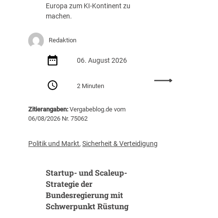
g
a
Europa zum KI-Kontinent zu
s
f
machen.
t
f
e
u
Redaktion
i
n
g
g
06. August 2026
t
(
i
Z
:
m
I
2 Minuten
E
J
B
U
a
)
Zitierangaben:
Vergabeblog.de vom
v
h
06/08/2026 Nr. 75062
e
r
r
2
ö
0
Politik und Markt
,
Sicherheit & Verteidigung
f
2
f
5
Startup- und Scaleup-
e
a
n
Strategie der
u
t
Bundesregierung mit
f
l
3
Schwerpunkt Rüstung
i
1