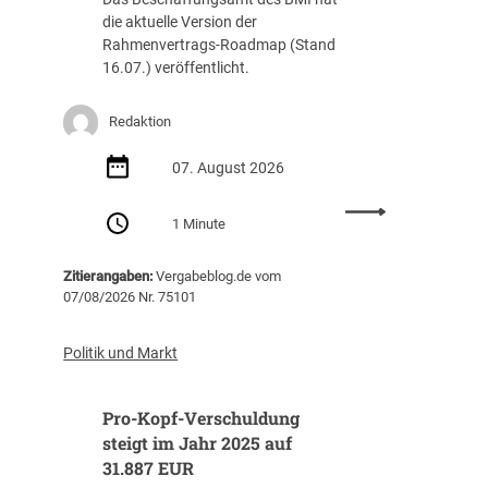
die aktuelle Version der
Rahmenvertrags-Roadmap (Stand
16.07.) veröffentlicht.
Redaktion
07. August 2026
:
1 Minute
R
a
Zitierangaben:
Vergabeblog.de vom
h
07/08/2026 Nr. 75101
m
e
n
Politik und Markt
v
e
Pro-Kopf-Verschuldung
r
t
steigt im Jahr 2025 auf
r
31.887 EUR
a