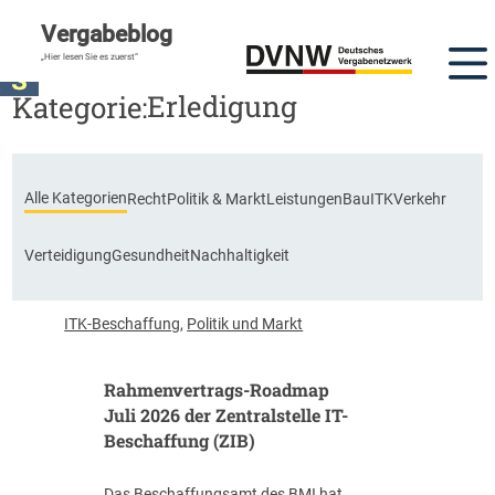
Vergabeblog
„Hier lesen Sie es zuerst“
Erledigung
Kategorie:
Alle Kategorien
Recht
Politik & Markt
Leistungen
Bau
ITK
Verkehr
Verteidigung
Gesundheit
Nachhaltigkeit
ITK-Beschaffung
,
Politik und Markt
Rahmenvertrags-Roadmap
Juli 2026 der Zentralstelle IT-
Beschaffung (ZIB)
Das Beschaffungsamt des BMI hat