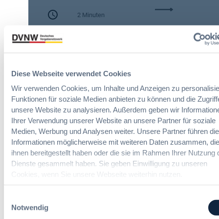
c
:
h
2 Minuten
A
e
I
n
Zitierangaben:
Vergabeblog.de vom
A
A
30/07/2026 Nr. 74942
c
u
t
t
:
o
Diese Webseite verwendet Cookies
N
m
Wir verwenden Cookies, um Inhalte und Anzeigen zu personalisie
e
a
Funktionen für soziale Medien anbieten zu können und die Zugriff
u
t
unsere Website zu analysieren. Außerdem geben wir Information
e
i
Ihrer Verwendung unserer Website an unsere Partner für soziale
Bau-Vergaberecht Online-Seminare
T
s
Medien, Werbung und Analysen weiter. Unsere Partner führen di
r
i
Informationen möglicherweise mit weiteren Daten zusammen, die
a
e
Neue Herausforderungen, praktische
ihnen bereitgestellt haben oder die sie im Rahmen Ihrer Nutzung 
n
r
Lösungen und Anwendungen
Dienste gesammelt haben. Sie geben Einwilligung zu unseren
s
u
p
Cookies, wenn Sie unsere Webseite weiterhin nutzen.
n
a
g
r
u
Einwilligungsauswahl
e
n
Notwendig
n
Politik und Markt
d