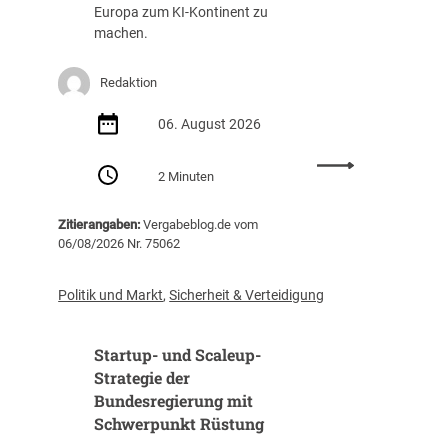
g
a
Europa zum KI-Kontinent zu
s
f
machen.
t
f
e
u
Redaktion
i
n
g
g
06. August 2026
t
(
i
Z
:
m
I
2 Minuten
E
J
B
U
a
)
Zitierangaben:
Vergabeblog.de vom
v
h
06/08/2026 Nr. 75062
e
r
r
2
ö
0
Politik und Markt
,
Sicherheit & Verteidigung
f
2
f
5
Startup- und Scaleup-
e
a
n
Strategie der
u
t
Bundesregierung mit
f
l
3
Schwerpunkt Rüstung
i
1