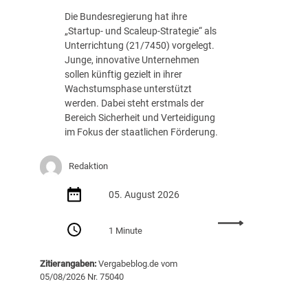
c
.
Die Bundesregierung hat ihre
h
8
„Startup- und Scaleup-Strategie“ als
t
8
Unterrichtung (21/7450) vorgelegt.
A
7
Junge, innovative Unternehmen
u
E
sollen künftig gezielt in ihrer
s
U
Wachstumsphase unterstützt
s
R
werden. Dabei steht erstmals der
c
Bereich Sicherheit und Verteidigung
h
im Fokus der staatlichen Förderung.
r
e
i
Redaktion
b
05. August 2026
u
n
:
g
1 Minute
S
v
t
o
Zitierangaben:
Vergabeblog.de vom
a
n
05/08/2026 Nr. 75040
r
K
t
I