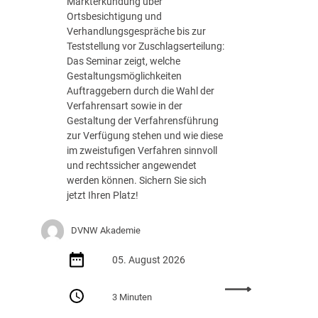
Markterkundung über
e
Ortsbesichtigung und
d
Verhandlungsgespräche bis zur
e
Teststellung vor Zuschlagserteilung:
r
Das Seminar zeigt, welche
B
Gestaltungsmöglichkeiten
u
Auftraggebern durch die Wahl der
n
Verfahrensart sowie in der
d
Gestaltung der Verfahrensführung
e
zur Verfügung stehen und wie diese
s
im zweistufigen Verfahren sinnvoll
r
und rechtssicher angewendet
e
werden können. Sichern Sie sich
g
jetzt Ihren Platz!
i
e
DVNW Akademie
r
u
05. August 2026
n
g
:
m
3 Minuten
S
i