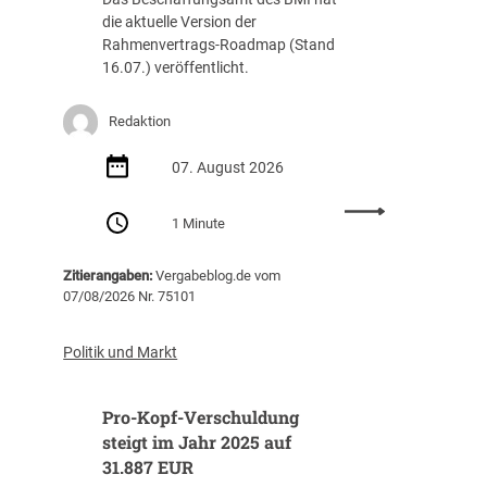
die aktuelle Version der
Rahmenvertrags-Roadmap (Stand
16.07.) veröffentlicht.
Redaktion
07. August 2026
:
1 Minute
R
a
Zitierangaben:
Vergabeblog.de vom
h
07/08/2026 Nr. 75101
m
e
n
Politik und Markt
v
e
Pro-Kopf-Verschuldung
r
t
steigt im Jahr 2025 auf
r
31.887 EUR
a