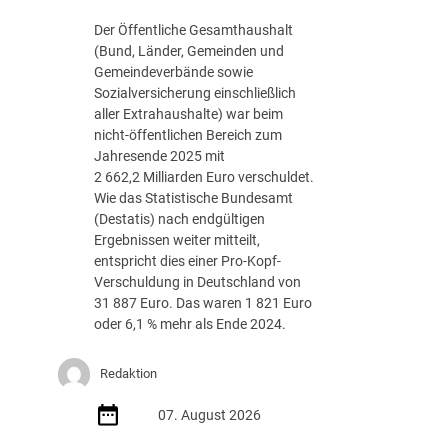
g
Der Öffentliche Gesamthaushalt
s
(Bund, Länder, Gemeinden und
-
Gemeindeverbände sowie
R
Sozialversicherung einschließlich
o
aller Extrahaushalte) war beim
a
nicht-öffentlichen Bereich zum
d
Jahresende 2025 mit
m
2 662,2 Milliarden Euro verschuldet.
a
Wie das Statistische Bundesamt
p
(Destatis) nach endgültigen
J
Ergebnissen weiter mitteilt,
u
entspricht dies einer Pro-Kopf-
l
Verschuldung in Deutschland von
i
31 887 Euro. Das waren 1 821 Euro
2
oder 6,1 % mehr als Ende 2024.
0
2
Redaktion
6
d
07. August 2026
e
r