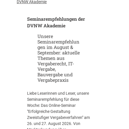
u
-
DVNW Akademie
p
G
-
i
Seminarempfehlungen der
u
g
n
DVNW Akademie
a
d
f
Unsere
S
a
Seminarempfehlun
c
b
gen im August &
a
r
September: aktuelle
l
i
Themen aus
e
k
Vergaberecht, IT-
u
e
Vergabe,
p
n
Bauvergabe und
-
Vergabepraxis
S
t
Liebe Leserinnen und Leser, unsere
r
Seminarempfehlung für diese
a
Woche: Das Online-Seminar
t
"Erfolgreiche Gestaltung
e
Zweistufiger Vergabeverfahren" am
g
26. und 27. August 2026. Von
i