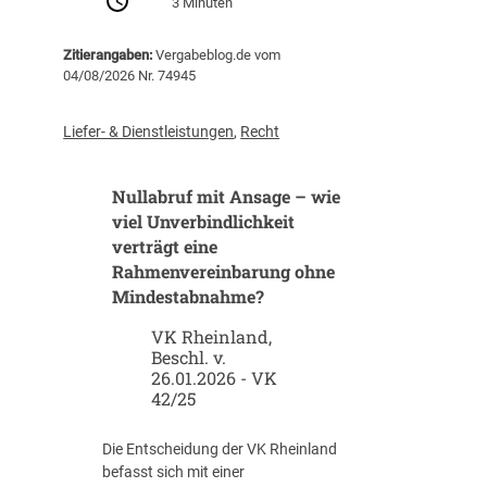
3 Minuten
B
a
Zitierangaben:
Vergabeblog.de vom
u
04/08/2026 Nr. 74945
v
e
r
Liefer- & Dienstleistungen
,
Recht
g
a
Nullabruf mit Ansage – wie
b
e
viel Unverbindlichkeit
n
verträgt eine
m
Rahmenvereinbarung ohne
i
Mindestabnahme?
t
K
VK Rheinland,
Beschl. v.
I
26.01.2026 - VK
:
42/25
W
e
l
Die Entscheidung der VK Rheinland
c
befasst sich mit einer