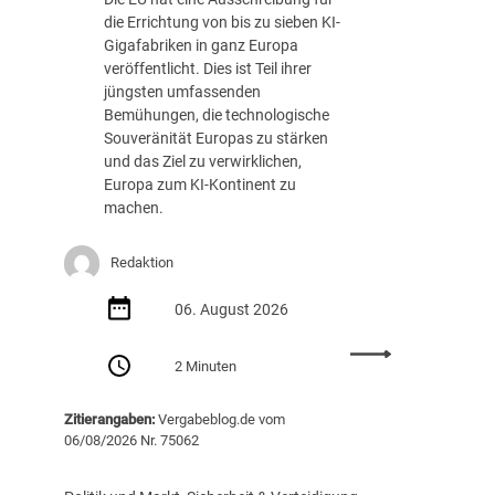
die Errichtung von bis zu sieben KI-
Gigafabriken in ganz Europa
veröffentlicht. Dies ist Teil ihrer
jüngsten umfassenden
Bemühungen, die technologische
Souveränität Europas zu stärken
und das Ziel zu verwirklichen,
Europa zum KI-Kontinent zu
machen.
Redaktion
06. August 2026
:
2 Minuten
E
U
Zitierangaben:
Vergabeblog.de vom
v
06/08/2026 Nr. 75062
e
r
ö