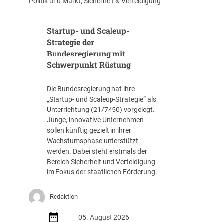
Politik und Markt
,
Sicherheit & Verteidigung
f
f
Startup- und Scaleup-
e
n
Strategie der
t
Bundesregierung mit
l
Schwerpunkt Rüstung
i
c
Die Bundesregierung hat ihre
h
„Startup- und Scaleup-Strategie“ als
t
Unterrichtung (21/7450) vorgelegt.
A
Junge, innovative Unternehmen
u
sollen künftig gezielt in ihrer
s
Wachstumsphase unterstützt
s
werden. Dabei steht erstmals der
c
Bereich Sicherheit und Verteidigung
h
im Fokus der staatlichen Förderung.
r
e
i
Redaktion
b
05. August 2026
u