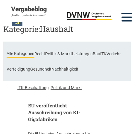
Vergabeblog
„Fundiert, praxisnah, kontrovers“
Haushalt
Kategorie:
Alle Kategorien
Recht
Politik & Markt
Leistungen
Bau
ITK
Verkehr
Verteidigung
Gesundheit
Nachhaltigkeit
ITK-Beschaffung
,
Politik und Markt
EU veröffentlicht
Ausschreibung von KI-
Gigafabriken
Die EU hat eine Ausschreibung für