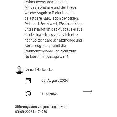
h
Rahmenvereinbarung ohne
e
Mindestabnahme und der Frage,
R
welche Angaben Bieter für eine
o
belastbare Kalkulation benötigen.
l
Reichen Höchstwert, Förderanträge
l
und ein langfristiges Ausbauziel aus
e
– oder braucht es zusätzlich eine
s
nachvollziehbare Schätzmenge und
p
Abrufprognose, damit die
i
Rahmenvereinbarung nicht zum
e
Nullabruf mit Ansage wird?
l
e
Annett Hartwecker
n
d
03. August 2026
i
g
:
11 Minuten
i
N
t
u
a
Zitierangaben:
Vergabeblog.de vom
l
l
03/08/2026 Nr. 74766
l
e