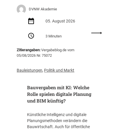
e
DVNW Akademie
r
u
05. August 2026
n
g
:
m
3 Minuten
S
i
e
t
Zitierangaben:
Vergabeblog.de vom
m
S
05/08/2026 Nr. 75072
i
c
n
h
a
Bauleistungen
,
Politik und Markt
w
r
e
e
r
Bauvergaben mit KI: Welche
m
p
p
Rolle spielen digitale Planung
u
f
und BIM künftig?
n
e
k
h
t
Künstliche Intelligenz und digitale
l
R
Planungsmethoden verändern die
u
ü
Bauwirtschaft. Auch für öffentliche