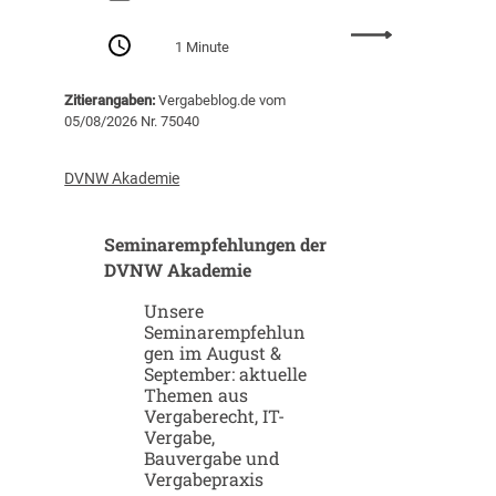
n
:
g
1 Minute
S
v
t
o
Zitierangaben:
Vergabeblog.de vom
a
n
05/08/2026 Nr. 75040
r
K
t
I
u
-
DVNW Akademie
p
G
-
i
Seminarempfehlungen der
u
g
n
DVNW Akademie
a
d
f
Unsere
S
a
Seminarempfehlun
c
b
gen im August &
a
r
September: aktuelle
l
i
Themen aus
e
k
Vergaberecht, IT-
u
e
Vergabe,
p
n
Bauvergabe und
-
Vergabepraxis