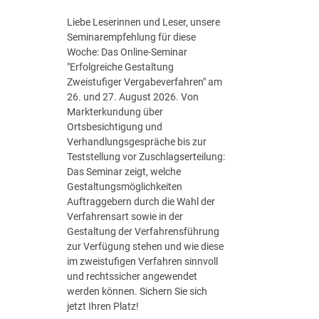
S
t
Liebe Leserinnen und Leser, unsere
r
Seminarempfehlung für diese
a
Woche: Das Online-Seminar
t
"Erfolgreiche Gestaltung
e
Zweistufiger Vergabeverfahren" am
g
26. und 27. August 2026. Von
i
Markterkundung über
e
Ortsbesichtigung und
d
Verhandlungsgespräche bis zur
e
Teststellung vor Zuschlagserteilung:
r
Das Seminar zeigt, welche
B
Gestaltungsmöglichkeiten
u
Auftraggebern durch die Wahl der
n
Verfahrensart sowie in der
d
Gestaltung der Verfahrensführung
e
zur Verfügung stehen und wie diese
s
im zweistufigen Verfahren sinnvoll
r
und rechtssicher angewendet
e
werden können. Sichern Sie sich
g
jetzt Ihren Platz!
i