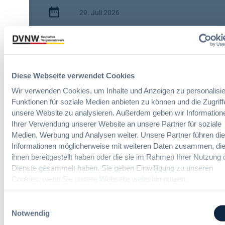
e
29. Juli 2026
i
t
:
e
2 Minuten
N
r
e
e
Zitierangaben:
Vergabeblog.de vom
u
Ä
29/07/2026 Nr. 74950
e
Diese Webseite verwendet Cookies
n
E
d
Wir verwenden Cookies, um Inhalte und Anzeigen zu personalisie
U
e
Funktionen für soziale Medien anbieten zu können und die Zugriff
L
r
unsere Website zu analysieren. Außerdem geben wir Information
e
u
Ihrer Verwendung unserer Website an unsere Partner für soziale
i
n
Medien, Werbung und Analysen weiter. Unsere Partner führen di
t
g
Informationen möglicherweise mit weiteren Daten zusammen, die
Liefer- und Dienstleistungen-
l
e
ihnen bereitgestellt haben oder die sie im Rahmen Ihrer Nutzung 
Vergaberecht Online-Seminare
i
n
Dienste gesammelt haben. Sie geben Einwilligung zu unseren
n
v
Cookies, wenn Sie unsere Webseite weiterhin nutzen.
i
o
Neue Herausforderungen, praktische
e
n
Lösungen und Anwendungen
:
Einwilligungsauswahl
F
B
Notwendig
o
e
r