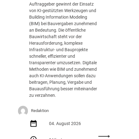
n
s
Auftraggeber gewinnt der Einsatz
g
t
von KI-gestützten Werkzeugen und
e
u
Building Information Modeling
n
n
(BIM) bei Bauvergaben zunehmend
d
g
an Bedeutung. Die öffentliche
e
Bauwirtschaft steht vor der
r
Herausforderung, komplexe
D
Infrastruktur- und Bauprojekte
V
schneller, effizienter und
N
transparenter umzusetzen. Digitale
W
Methoden wie BIM und zunehmend
A
auch KI-Anwendungen sollen dazu
k
beitragen, Planung, Vergabe und
a
Bauausführung besser miteinander
d
zu verzahnen.
e
m
Redaktion
i
e
04. August 2026
: