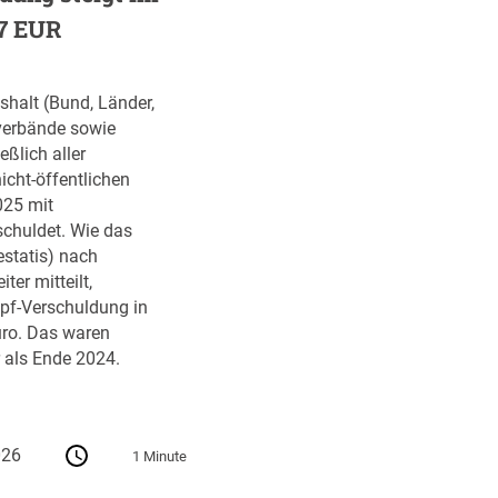
87 EUR
halt (Bund, Länder,
erbände sowie
eßlich aller
icht-öffentlichen
025 mit
schuldet. Wie das
statis) nach
ter mitteilt,
opf-Verschuldung in
ro. Das waren
 als Ende 2024.
026
1 Minute