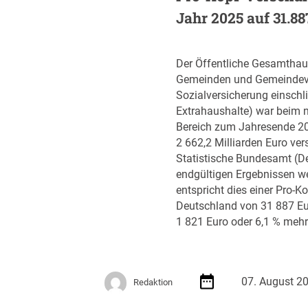
n
Jahr 2025 auf 31.8
v
e
r
Der Öffentliche Gesamthaus
t
Gemeinden und Gemeindev
r
Sozialversicherung einschli
a
Extrahaushalte) war beim n
g
Bereich zum Jahresende 2
s
2 662,2 Milliarden Euro ver
-
Statistische Bundesamt (De
R
endgültigen Ergebnissen wei
o
entspricht dies einer Pro-K
a
Deutschland von 31 887 Eu
d
1 821 Euro oder 6,1 % mehr
m
a
p
J
07. August 2
Redaktion
u
l