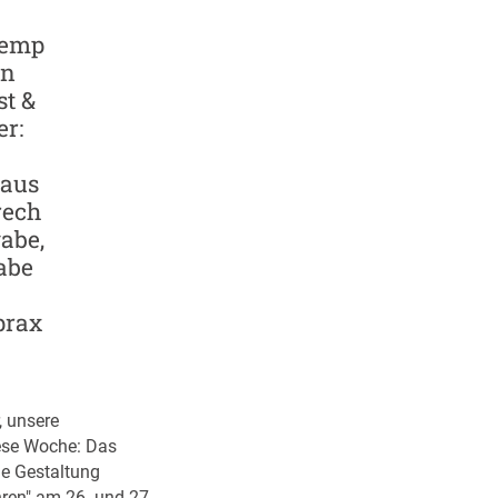
remp
en
t &
r:
aus
rech
gabe,
abe
prax
, unsere
ese Woche: Das
he Gestaltung