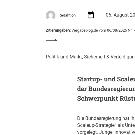
l
d
e
u
06. August 2
I
Redaktion
n
T
g
-
Zitierangaben:
Vergabeblog.de vom 06/08/2026 Nr. 
s
B
t
:
e
e
E
s
i
U
c
Politik und Markt
,
Sicherheit & Verteidigu
g
v
h
t
e
a
i
r
Startup- und Scale
f
m
ö
f
J
der Bundesregieru
f
u
a
f
Schwerpunkt Rüst
n
h
e
g
r
n
(
2
t
Die Bundesregierung hat ih
Z
0
l
Scaleup-Strategie“ als Unt
I
2
i
vorgelegt. Junge, innovati
B