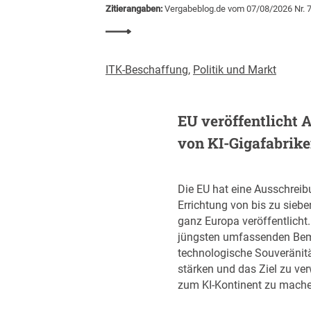
Zitierangaben:
Vergabeblog.de vom 07/08/2026 Nr. 
i
2
:
0
P
2
r
ITK-Beschaffung
,
Politik und Markt
6
o
d
-
e
K
EU veröffentlicht 
r
o
Z
von KI-Gigafabrik
p
e
f
n
-
t
Die EU hat eine Ausschreib
V
r
Errichtung von bis zu siebe
e
a
ganz Europa veröffentlicht. D
r
l
jüngsten umfassenden Bem
s
s
technologische Souveränit
c
t
stärken und das Ziel zu ver
h
e
zum KI-Kontinent zu mache
u
l
l