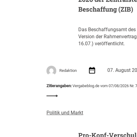
Beschaffung (ZIB)
Das Beschaffungsamt des B
Version der Rahmenvertra
16.07.) veröffentlicht.
07. August 2
Redaktion
Zitierangaben:
Vergabeblog.de vom 07/08/2026 Nr. 
:
R
a
Politik und Markt
h
m
e
Pro-Kopf-Verschul