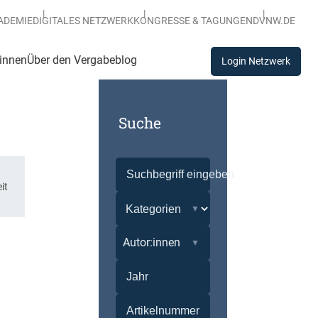
ADEMIE
DIGITALES NETZWERK
KONGRESSE & TAGUNGEN
DVNW.DE
:innen
Über den Vergabeblog
Login Netzwerk
Suche
it
Autor:innen