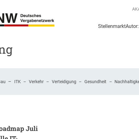
AK
Stellenmarkt
Autor
g
Login Netzwerk
ng
–
Bau
ITK
–
Verkehr
–
Verteidigung
–
Gesundheit
–
Nachhaltigke
oadmap Juli
le IT-