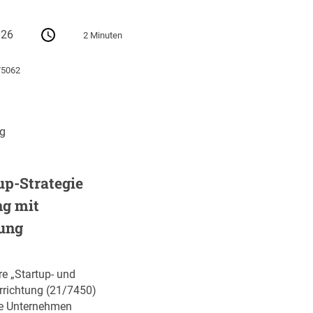
026
2 Minuten
75062
ng
up-Strategie
ng mit
ung
re „Startup- und
errichtung (21/7450)
ve Unternehmen