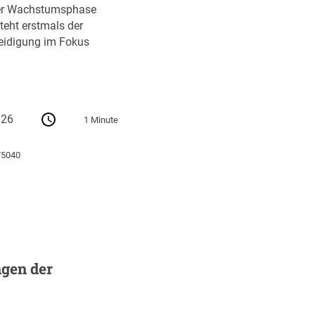
ihrer Wachstumsphase
teht erstmals der
teidigung im Fokus
026
1 Minute
75040
gen der