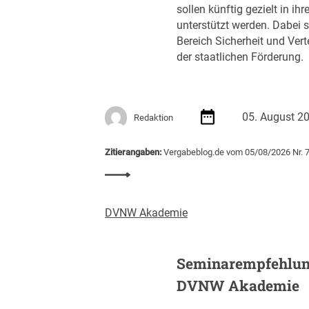
5
c
sollen künftig gezielt in 
)
a
h
unterstützt werden. Dabei s
u
t
Bereich Sicherheit und Ver
f
A
der staatlichen Förderung.
3
u
1
s
.
s
8
c
05. August 2
Redaktion
8
h
7
r
Zitierangaben:
Vergabeblog.de vom 05/08/2026 Nr. 
E
e
:
U
i
S
R
b
t
u
DVNW Akademie
a
n
r
g
t
v
Seminarempfehlun
u
o
DVNW Akademie
p
n
-
K