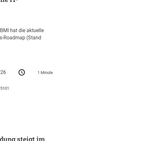
MI hat die aktuelle
gs-Roadmap (Stand
026
1 Minute
75101
dung steigt im