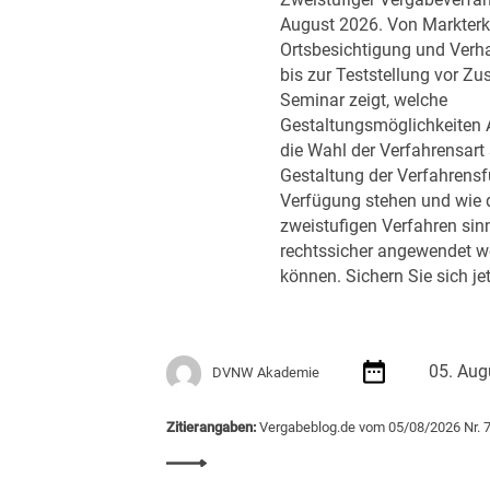
Zweistufiger Vergabeverfah
e
August 2026. Von Markter
d
Ortsbesichtigung und Ver
e
bis zur Teststellung vor Zu
r
Seminar zeigt, welche
B
Gestaltungsmöglichkeiten 
u
die Wahl der Verfahrensart 
n
Gestaltung der Verfahrens
d
Verfügung stehen und wie 
e
zweistufigen Verfahren sin
s
rechtssicher angewendet w
r
können. Sichern Sie sich jet
e
g
i
e
05. Aug
DVNW Akademie
r
u
n
Zitierangaben:
Vergabeblog.de vom 05/08/2026 Nr. 
g
:
m
S