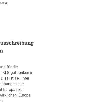
75064
Ausschreibung
en
ung für die
n KI-Gigafabriken in
ies ist Teil ihrer
ühungen, die
ät Europas zu
wirklichen, Europa
n.