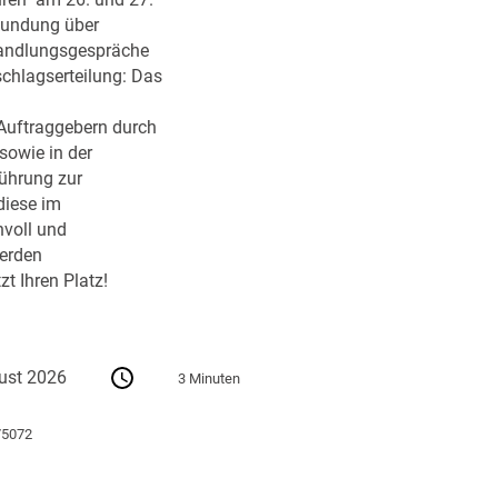
ren" am 26. und 27.
kundung über
handlungsgespräche
schlagserteilung: Das
Auftraggebern durch
sowie in der
führung zur
diese im
nvoll und
erden
zt Ihren Platz!
ust 2026
3 Minuten
75072