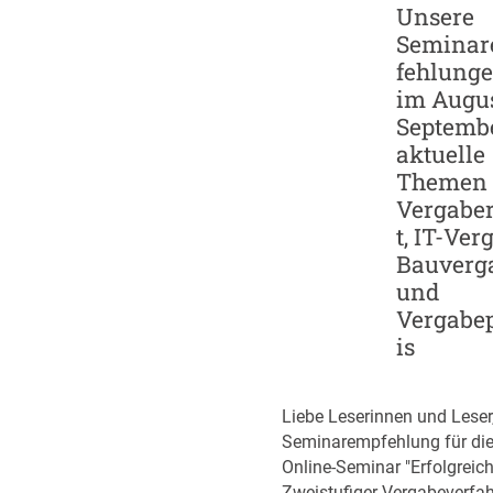
Unsere
u
I
Semina
n
-
d
fehlung
G
S
im Augus
i
c
Septembe
g
a
a
aktuelle
l
f
Themen 
e
a
Vergabe
u
b
t, IT-Ver
p
r
Bauverg
-
i
und
S
k
Vergabe
t
e
is
r
n
a
t
Liebe Leserinnen und Leser
e
Seminarempfehlung für di
g
Online-Seminar "Erfolgreic
i