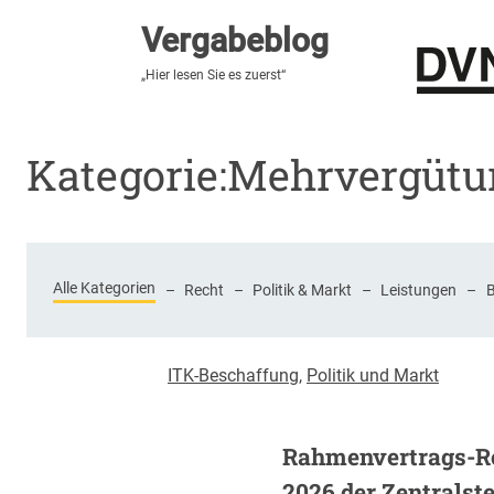
Vergabeblog
Vergabeblog
„Fundiert, praxisnah, kontrovers“
„Hier lesen Sie es zuerst“
Stellenmarkt
Autor:innen
Über den Vergabeblo
Kategorie:
Mehrvergütu
Alle Kategorien
–
Recht
–
Politik & Markt
–
Leistungen
–
ITK-Beschaffung
,
Politik und Markt
Rahmenvertrags-R
2026 der Zentralstel