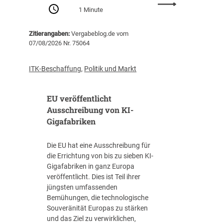
:
Z
1 Minute
P
e
r
n
Zitierangaben:
Vergabeblog.de vom
o
t
07/08/2026 Nr. 75064
-
r
K
a
o
l
ITK-Beschaffung
,
Politik und Markt
p
s
f
t
EU veröffentlicht
-
e
V
Ausschreibung von KI-
l
e
Gigafabriken
l
r
e
s
I
Die EU hat eine Ausschreibung für
c
T
die Errichtung von bis zu sieben KI-
h
-
Gigafabriken in ganz Europa
u
B
veröffentlicht. Dies ist Teil ihrer
l
e
jüngsten umfassenden
d
s
Bemühungen, die technologische
u
c
Souveränität Europas zu stärken
n
h
und das Ziel zu verwirklichen,