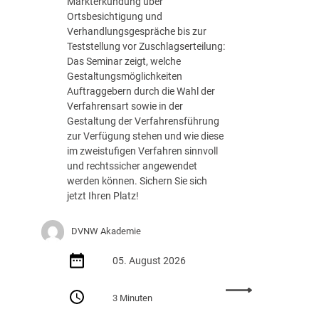
Markterkundung über
e
Ortsbesichtigung und
d
Verhandlungsgespräche bis zur
e
Teststellung vor Zuschlagserteilung:
r
Das Seminar zeigt, welche
B
Gestaltungsmöglichkeiten
u
Auftraggebern durch die Wahl der
n
Verfahrensart sowie in der
d
Gestaltung der Verfahrensführung
e
zur Verfügung stehen und wie diese
s
im zweistufigen Verfahren sinnvoll
r
und rechtssicher angewendet
e
werden können. Sichern Sie sich
g
jetzt Ihren Platz!
i
e
DVNW Akademie
r
u
05. August 2026
n
g
:
m
3 Minuten
S
i