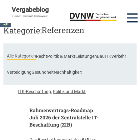
Vergabeblog
„Fundiert, praxisnah, kontrovers“
Referenzen
Kategorie:
Alle Kategorien
Recht
Politik & Markt
Leistungen
Bau
ITK
Verkehr
Verteidigung
Gesundheit
Nachhaltigkeit
ITK-Beschaffung
,
Politik und Markt
Rahmenvertrags-Roadmap
Juli 2026 der Zentralstelle IT-
Beschaffung (ZIB)
Das Beschaffungsamt des BMI hat