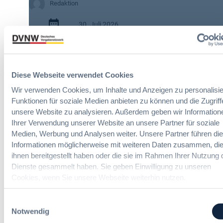
Redaktion
w
i
30. Juli 2026
s
c
:
h
2 Minuten
A
e
I
n
Zitierangaben:
Vergabeblog.de vom
Diese Webseite verwendet Cookies
A
A
30/07/2026 Nr. 74942
c
u
Wir verwenden Cookies, um Inhalte und Anzeigen zu personalisie
t
t
Funktionen für soziale Medien anbieten zu können und die Zugriff
:
o
unsere Website zu analysieren. Außerdem geben wir Information
N
m
Ihrer Verwendung unserer Website an unsere Partner für soziale
e
a
Medien, Werbung und Analysen weiter. Unsere Partner führen di
u
t
Informationen möglicherweise mit weiteren Daten zusammen, die
e
i
ihnen bereitgestellt haben oder die sie im Rahmen Ihrer Nutzung 
12. & 13. November 2026 in Berlin
T
s
Dienste gesammelt haben. Sie geben Einwilligung zu unseren
r
i
Cookies, wenn Sie unsere Webseite weiterhin nutzen.
a
e
13. Deutscher Vergabetag
n
r
Einwilligungsauswahl
s
u
Der Jahreskongress für öffentliches
Notwendig
p
n
Beschaffungswesen und
a