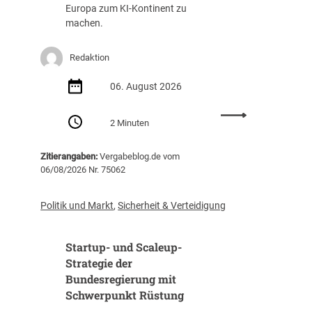
g
a
Europa zum KI-Kontinent zu
s
f
machen.
t
f
e
u
Redaktion
i
n
g
g
06. August 2026
t
(
i
Z
:
m
I
2 Minuten
E
J
B
U
a
)
Zitierangaben:
Vergabeblog.de vom
v
h
06/08/2026 Nr. 75062
e
r
r
2
ö
0
Politik und Markt
,
Sicherheit & Verteidigung
f
2
f
5
Startup- und Scaleup-
e
a
n
Strategie der
u
t
Bundesregierung mit
f
l
3
Schwerpunkt Rüstung
i
1