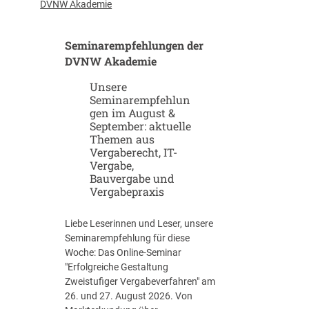
u
-
DVNW Akademie
p
G
-
i
Seminarempfehlungen der
u
g
n
DVNW Akademie
a
d
f
Unsere
S
a
Seminarempfehlun
c
b
gen im August &
a
r
September: aktuelle
l
i
Themen aus
e
k
Vergaberecht, IT-
u
e
Vergabe,
p
n
Bauvergabe und
-
Vergabepraxis
S
t
Liebe Leserinnen und Leser, unsere
r
Seminarempfehlung für diese
a
Woche: Das Online-Seminar
t
"Erfolgreiche Gestaltung
e
Zweistufiger Vergabeverfahren" am
g
26. und 27. August 2026. Von
i