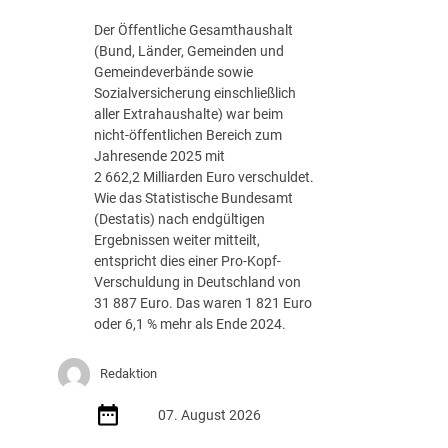
g
Der Öffentliche Gesamthaushalt
s
(Bund, Länder, Gemeinden und
-
Gemeindeverbände sowie
R
Sozialversicherung einschließlich
o
aller Extrahaushalte) war beim
a
nicht-öffentlichen Bereich zum
d
Jahresende 2025 mit
m
2 662,2 Milliarden Euro verschuldet.
a
Wie das Statistische Bundesamt
p
(Destatis) nach endgültigen
J
Ergebnissen weiter mitteilt,
u
entspricht dies einer Pro-Kopf-
l
Verschuldung in Deutschland von
i
31 887 Euro. Das waren 1 821 Euro
2
oder 6,1 % mehr als Ende 2024.
0
2
Redaktion
6
d
07. August 2026
e
r