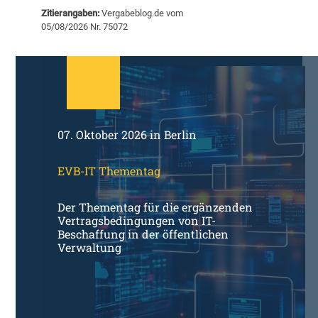
e
t
Zitierangaben:
Vergabeblog.de vom
m
S
05/08/2026 Nr. 75072
i
c
n
h
a
w
r
e
e
r
m
p
p
u
07. Oktober 2026 in Berlin
f
n
e
k
h
EVB-IT Thementag
t
l
R
u
ü
Der Thementag für die ergänzenden
n
s
Vertragsbedingungen von IT-
g
t
Beschaffung in der öffentlichen
e
u
Verwaltung
n
n
d
g
e
r
D