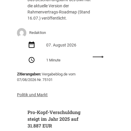
die aktuelle Version der
Rahmenvertrags-Roadmap (Stand
16.07.) veröffentlicht.
Redaktion
07. August 2026
:
1 Minute
R
a
Zitierangaben:
Vergabeblog.de vom
h
07/08/2026 Nr. 75101
m
e
n
Politik und Markt
v
e
Pro-Kopf-Verschuldung
r
t
steigt im Jahr 2025 auf
r
31.887 EUR
a