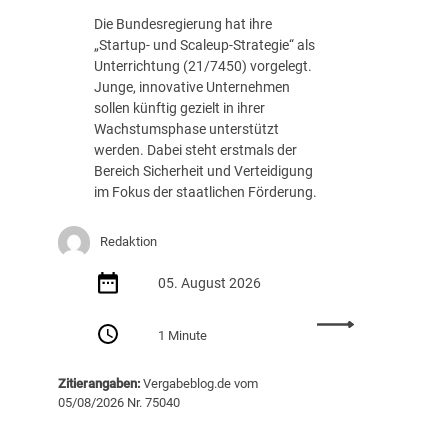
c
.
Die Bundesregierung hat ihre
h
8
„Startup- und Scaleup-Strategie“ als
t
8
Unterrichtung (21/7450) vorgelegt.
A
7
Junge, innovative Unternehmen
u
E
sollen künftig gezielt in ihrer
s
U
Wachstumsphase unterstützt
s
R
werden. Dabei steht erstmals der
c
Bereich Sicherheit und Verteidigung
h
im Fokus der staatlichen Förderung.
r
e
i
Redaktion
b
05. August 2026
u
n
:
g
1 Minute
S
v
t
o
Zitierangaben:
Vergabeblog.de vom
a
n
05/08/2026 Nr. 75040
r
K
t
I