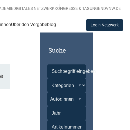
ADEMIE
DIGITALES NETZWERK
KONGRESSE & TAGUNGEN
DVNW.DE
:innen
Über den Vergabeblog
Login Netzwerk
Suche
it
Autor:innen