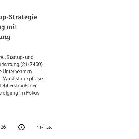
up-Strategie
ng mit
ung
re „Startup- und
errichtung (21/7450)
ve Unternehmen
ihrer Wachstumsphase
teht erstmals der
teidigung im Fokus
026
1 Minute