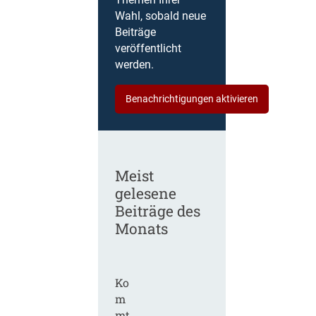
Themen Ihrer
Wahl, sobald neue
Beiträge
veröffentlicht
werden.
Benachrichtigungen aktivieren
Meist
gelesene
Beiträge des
Monats
Ko
m
mt