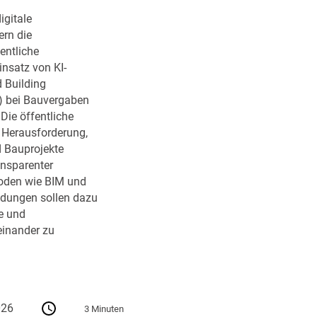
igitale
rn die
entliche
insatz von KI-
 Building
) bei Bauvergaben
ie öffentliche
r Herausforderung,
d Bauprojekte
ransparenter
oden wie BIM und
dungen sollen dazu
e und
einander zu
026
3 Minuten