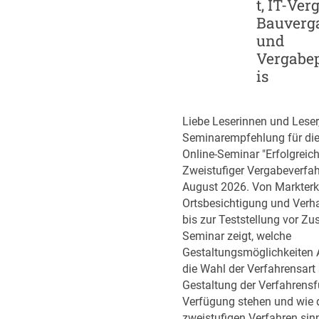
t, IT-Ver
p
r
Bauverg
-
i
und
S
k
Vergabe
t
e
is
r
n
a
t
Liebe Leserinnen und Leser
e
Seminarempfehlung für di
g
Online-Seminar "Erfolgreic
i
Zweistufiger Vergabeverfah
e
August 2026. Von Markter
d
Ortsbesichtigung und Ver
e
bis zur Teststellung vor Zu
r
Seminar zeigt, welche
B
Gestaltungsmöglichkeiten 
u
die Wahl der Verfahrensart 
n
Gestaltung der Verfahrens
d
Verfügung stehen und wie 
e
zweistufigen Verfahren sin