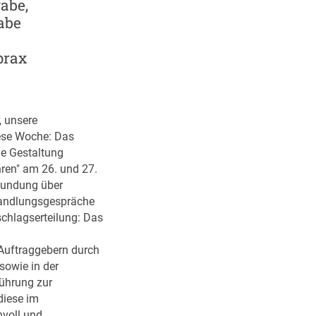
gabe,
abe
prax
, unsere
ese Woche: Das
he Gestaltung
ren" am 26. und 27.
kundung über
handlungsgespräche
schlagserteilung: Das
Auftraggebern durch
sowie in der
führung zur
diese im
nvoll und