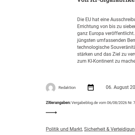
Die EU hat eine Ausschreib
Errichtung von bis zu siebe
ganz Europa veröffentlicht. D
jüngsten umfassenden Bem
technologische Souveränit
stärken und das Ziel zu ver
zum KI-Kontinent zu mache
06. August 2
Redaktion
Zitierangaben:
Vergabeblog.de vom 06/08/2026 Nr. 
:
E
U
Politik und Markt
,
Sicherheit & Verteidigu
v