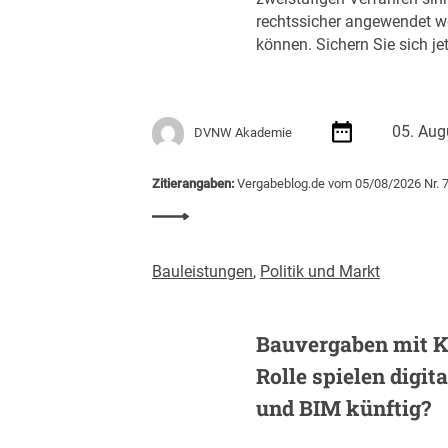
s
rechtssicher angewendet w
r
können. Sichern Sie sich jet
e
g
i
e
05. Aug
DVNW Akademie
r
u
n
Zitierangaben:
Vergabeblog.de vom 05/08/2026 Nr. 
g
:
m
S
i
e
Bauleistungen
,
Politik und Markt
t
m
S
i
c
n
Bauvergaben mit K
h
a
w
Rolle spielen digit
r
e
e
und BIM künftig?
r
m
p
p