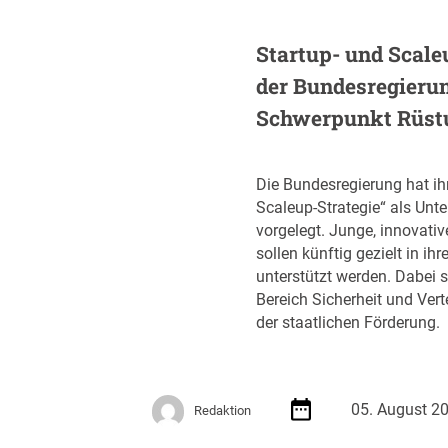
e
r
Startup- und Scale
ö
der Bundesregieru
f
f
Schwerpunkt Rüst
e
n
t
Die Bundesregierung hat ih
l
Scaleup-Strategie“ als Unt
i
vorgelegt. Junge, innovati
c
sollen künftig gezielt in 
h
unterstützt werden. Dabei s
t
Bereich Sicherheit und Ver
A
der staatlichen Förderung.
u
s
s
c
05. August 2
Redaktion
h