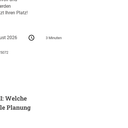
erden
zt Ihren Platz!
ust 2026
3 Minuten
75072
I: Welche
ale Planung