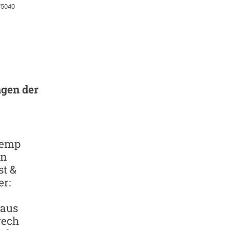
75040
gen der
remp
en
t &
r:
aus
rech