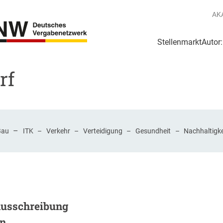
AK
Stellenmarkt
Autor
g
Login Netzwerk
rf
–
Bau
ITK
–
Verkehr
–
Verteidigung
–
Gesundheit
–
Nachhaltigke
Ausschreibung
en