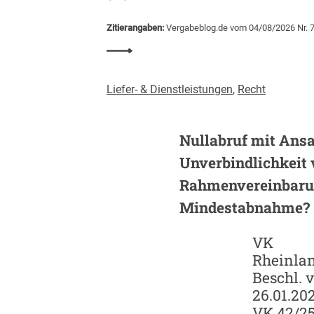
d
e
Zitierangaben:
Vergabeblog.de vom 04/08/2026 Nr. 
m
:
i
B
e
a
Liefer- & Dienstleistungen
,
Recht
u
v
e
Nullabruf mit Ansa
r
Unverbindlichkeit 
g
a
Rahmenvereinbaru
b
Mindestabnahme?
e
n
VK
m
Rheinlan
i
Beschl. v
t
26.01.202
K
I
VK 42/2