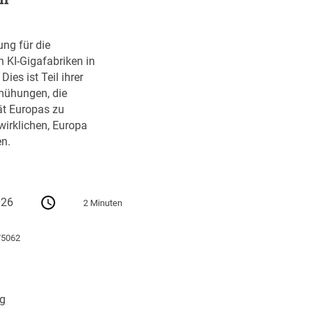
ung für die
n KI-Gigafabriken in
ies ist Teil ihrer
ühungen, die
ät Europas zu
wirklichen, Europa
n.
026
2 Minuten
75062
ng