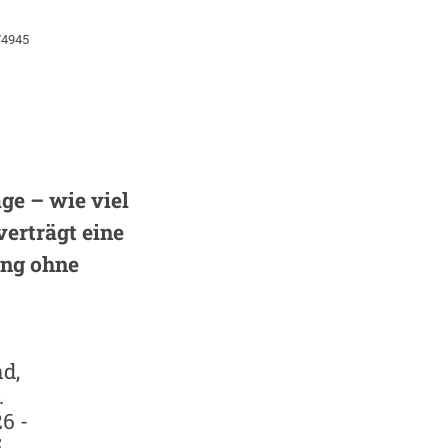
74945
ge – wie viel
verträgt eine
ng ohne
d,
.
6 -
5