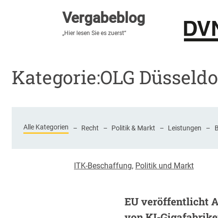
Vergabeblog
Vergabeblog
„Hier lesen Sie es zuerst“
„Hier lesen Sie es zuerst“
Stellenmarkt
Autor:innen
Über den Vergabeblo
Kategorie:
OLG Düsseldo
Alle Kategorien
–
Recht
–
Politik & Markt
–
Leistungen
–
ITK-Beschaffung
,
Politik und Markt
EU veröffentlicht 
von KI-Gigafabrik