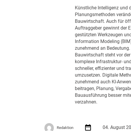
u
f
Künstliche Intelligenz und d
n
e
Planungsmethoden verände
k
h
Bauwirtschaft. Auch für öff
t
l
Auftraggeber gewinnt der E
R
u
gestützten Werkzeugen und
ü
n
Information Modeling (BIM
s
g
zunehmend an Bedeutung. D
t
e
Bauwirtschaft steht vor de
u
n
komplexe Infrastruktur- un
n
d
schneller, effizienter und t
g
e
umzusetzen. Digitale Meth
r
zunehmend auch KI-Anwen
D
beitragen, Planung, Vergab
V
Bauausführung besser mit
N
verzahnen.
W
A
k
a
04. August 2
Redaktion