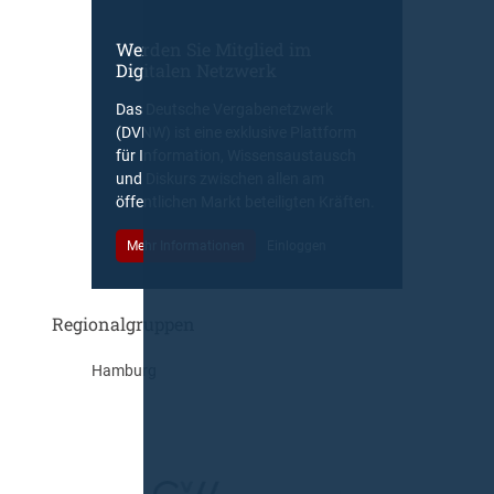
Werden Sie Mitglied im
Digitalen Netzwerk
Das Deutsche Vergabenetzwerk
(DVNW) ist eine exklusive Plattform
für Information, Wissensaustausch
und Diskurs zwischen allen am
öffentlichen Markt beteiligten Kräften.
Mehr Informationen
Einloggen
Regionalgruppen
Hamburg