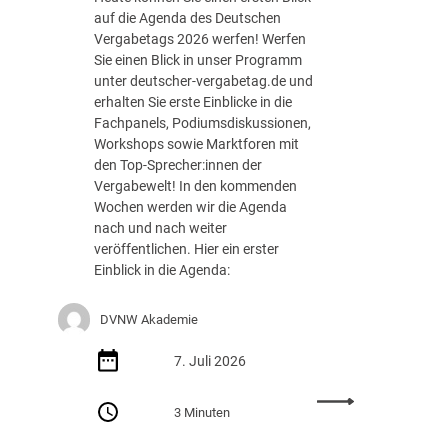
I
auf die Agenda des Deutschen
T
Vergabetags 2026 werfen! Werfen
-
Sie einen Blick in unser Programm
V
unter deutscher-vergabetag.de und
e
erhalten Sie erste Einblicke in die
r
Fachpanels, Podiumsdiskussionen,
g
Workshops sowie Marktforen mit
a
den Top-Sprecher:innen der
b
Vergabewelt! In den kommenden
e
Wochen werden wir die Agenda
t
nach und nach weiter
a
veröffentlichen. Hier ein erster
g
Einblick in die Agenda:
2
0
DVNW Akademie
2
6
7. Juli 2026
:
3 Minuten
D
e