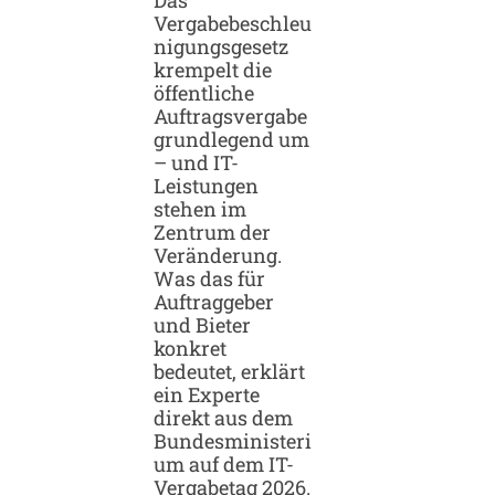
Das
e
Vergabebeschleu
n
nigungsgesetz
t
krempelt die
a
öffentliche
g
Auftragsvergabe
2
grundlegend um
0
– und IT-
2
Leistungen
6
stehen im
g
Zentrum der
e
Veränderung.
h
Was das für
t
Auftraggeber
i
und Bieter
n
konkret
d
bedeutet, erklärt
i
ein Experte
e
direkt aus dem
2
Bundesministeri
.
um auf dem IT-
R
Vergabetag 2026.