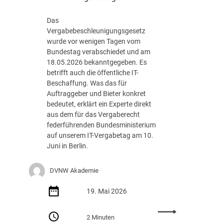
u
n
Das
d
Vergabebeschleunigungsgesetz
e
wurde vor wenigen Tagen vom
–
Bundestag verabschiedet und am
T
18.05.2026 bekanntgegeben. Es
i
betrifft auch die öffentliche IT-
c
Beschaffung. Was das für
k
Auftraggeber und Bieter konkret
e
bedeutet, erklärt ein Experte direkt
t
aus dem für das Vergaberecht
v
federführenden Bundesministerium
e
auf unserem IT-Vergabetag am 10.
r
Juni in Berlin.
k
a
u
DVNW Akademie
f
g
19. Mai 2026
e
:
s
2 Minuten
S
t