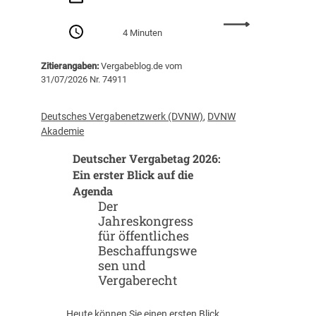
:
4 Minuten
R
ü
Zitierangaben:
Vergabeblog.de vom
c
31/07/2026 Nr. 74911
k
b
l
Deutsches Vergabenetzwerk (DVNW)
, 
DVNW
i
Akademie
c
Deutscher Vergabetag 2026:
k
:
Ein erster Blick auf die
d
Agenda
a
Der
s
Jahreskongress
w
für öffentliches
a
Beschaffungswe
s
sen und
d
Vergaberecht
e
r
Heute können Sie einen ersten Blick