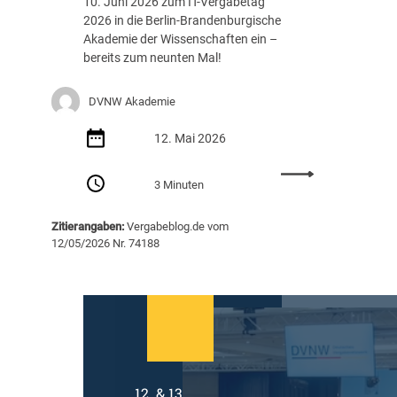
10. Juni 2026 zum IT-Vergabetag
c
2026 in die Berlin-Brandenburgische
h
Akademie der Wissenschaften ein –
e
bereits zum neunten Mal!
r
v
DVNW Akademie
e
r
12. Mai 2026
g
e
:
b
3 Minuten
I
e
T
n
Zitierangaben:
Vergabeblog.de vom
-
–
12/05/2026 Nr. 74188
V
d
e
a
r
s
g
n
a
e
b
u
e
e
t
V
12. & 13.