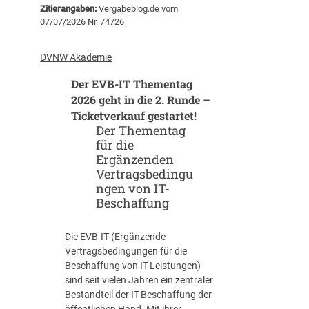
Zitierangaben:
Vergabeblog.de vom
u
07/07/2026 Nr. 74726
t
s
c
DVNW Akademie
h
Der EVB-IT Thementag
e
r
2026 geht in die 2. Runde –
V
Ticketverkauf gestartet!
e
Der Thementag
r
für die
g
Ergänzenden
a
Vertragsbedingu
b
ngen von IT-
e
Beschaffung
t
a
Die EVB-IT (Ergänzende
g
Vertragsbedingungen für die
2
Beschaffung von IT-Leistungen)
0
sind seit vielen Jahren ein zentraler
2
Bestandteil der IT-Beschaffung der
6
öffentlichen Hand. Mit ihrer