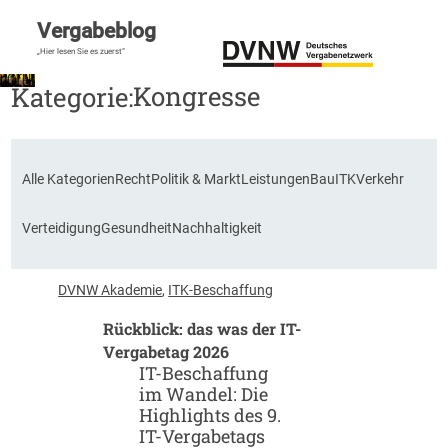
Vergabeblog
„Hier lesen Sie es zuerst“
Kongresse
Kategorie:
Alle Kategorien
Recht
Politik & Markt
Leistungen
Bau
ITK
Verkehr
Verteidigung
Gesundheit
Nachhaltigkeit
DVNW Akademie
, 
ITK-Beschaffung
Rückblick: das was der IT-
Vergabetag 2026
IT-Beschaffung
im Wandel: Die
Highlights des 9.
IT-Vergabetags