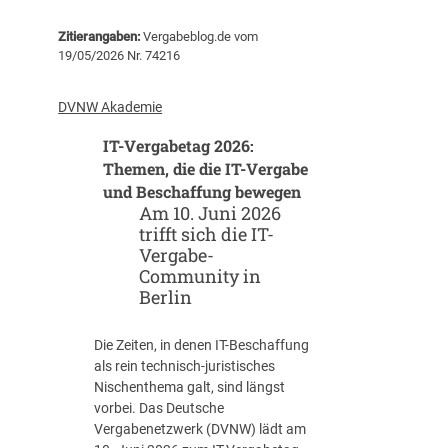
c
a
Zitierangaben:
Vergabeblog.de vom
h
r
19/05/2026 Nr. 74216
n
t
e
e
l
t
DVNW Akademie
l
!
IT-Vergabetag 2026:
e
r
Themen, die die IT-Vergabe
b
und Beschaffung bewegen
e
Am 10. Juni 2026
s
trifft sich die IT-
c
Vergabe-
h
Community in
a
Berlin
f
f
Die Zeiten, in denen IT-Beschaffung
e
als rein technisch-juristisches
n
Nischenthema galt, sind längst
,
vorbei. Das Deutsche
s
Vergabenetzwerk (DVNW) lädt am
i