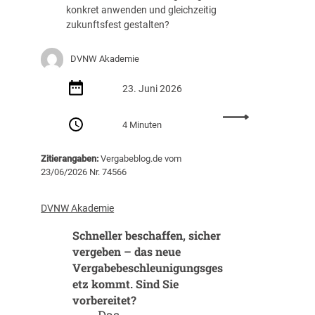
A
konkret anwenden und gleichzeitig
g
zukunftsfest gestalten?
e
n
DVNW Akademie
d
a
23. Juni 2026
:
4 Minuten
D
e
Zitierangaben:
Vergabeblog.de vom
r
23/06/2026 Nr. 74566
E
V
B
DVNW Akademie
-
Schneller beschaffen, sicher
I
T
vergeben – das neue
T
Vergabebeschleunigungsges
h
etz kommt. Sind Sie
e
vorbereitet?
m