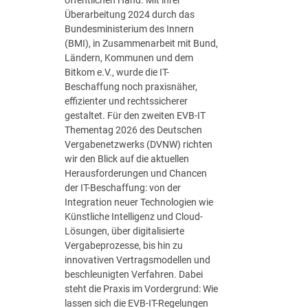
:
Überarbeitung 2024 durch das
E
Bundesministerium des Innern
i
(BMI), in Zusammenarbeit mit Bund,
n
Ländern, Kommunen und dem
e
Bitkom e.V., wurde die IT-
r
Beschaffung noch praxisnäher,
s
effizienter und rechtssicherer
t
gestaltet. Für den zweiten EVB-IT
e
Thementag 2026 des Deutschen
r
Vergabenetzwerks (DVNW) richten
B
wir den Blick auf die aktuellen
l
Herausforderungen und Chancen
i
der IT-Beschaffung: von der
c
Integration neuer Technologien wie
k
Künstliche Intelligenz und Cloud-
a
Lösungen, über digitalisierte
u
Vergabeprozesse, bis hin zu
f
innovativen Vertragsmodellen und
d
beschleunigten Verfahren. Dabei
i
steht die Praxis im Vordergrund: Wie
e
lassen sich die EVB-IT-Regelungen