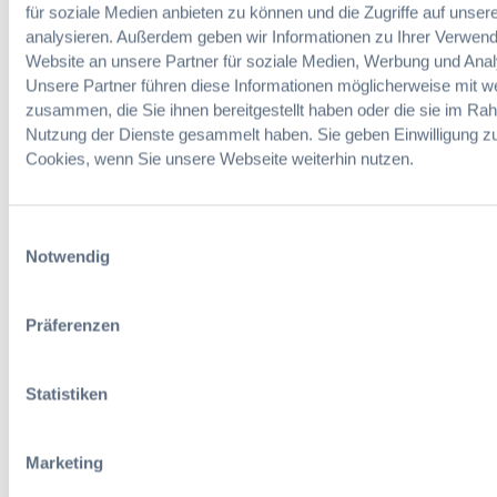
2 Minuten
für soziale Medien anbieten zu können und die Zugriffe auf unser
D
2
analysieren. Außerdem geben wir Informationen zu Ihrer Verwen
a
0
Zitierangaben:
Vergabeblog.de vom
s
Website an unsere Partner für soziale Medien, Werbung und Anal
2
25/11/2025 Nr. 72900
D
Unsere Partner führen diese Informationen möglicherweise mit w
5
V
zusammen, die Sie ihnen bereitgestellt haben oder die sie im Ra
N
Nutzung der Dienste gesammelt haben. Sie geben Einwilligung z
W
Cookies, wenn Sie unsere Webseite weiterhin nutzen.
f
o
r
Einwilligungsauswahl
u
Notwendig
12. & 13.
m
November
G
2026 in Berlin
e
Präferenzen
s
13. Deutscher
u
Vergabetag
n
Statistiken
d
h
Der
e
Jahreskongre
Marketing
i
ss für