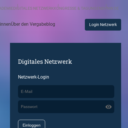
ADEMIE
DIGITALES NETZWERK
KONGRESSE & TAGUNGEN
DVNW.DE
:innen
Über den Vergabeblog
Login Netzwerk
Digitales Netzwerk
Netzwerk-Login