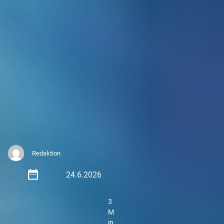
Redaktion
24.6.2026
3
M
in