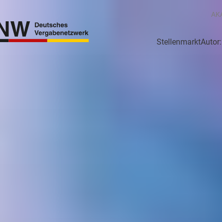
AK
Stellenmarkt
Autor
g
Login Netzwerk