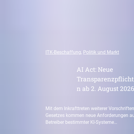
ITK-Beschaffung
, 
Politik und Markt
AI Act: Neue
Transparenzpflicht
n ab 2. August 202
Mit dem Inkrafttreten weiterer Vorschriften
Gesetzes kommen neue Anforderungen au
Betreiber bestimmter KI-Systeme…