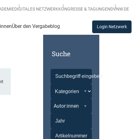
ADEMIE
DIGITALES NETZWERK
KONGRESSE & TAGUNGEN
DVNW.DE
:innen
Über den Vergabeblog
Login Netzwerk
Suche
it
Autor:innen