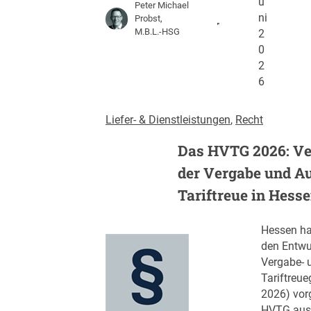
u
Peter Michael
ni
Probst,
M.B.L.-HSG
2
0
2
6
Liefer- & Dienstleistungen
, 
Recht
Das HVTG 2026: Ve
der Vergabe und A
Tariftreue in Hess
Hessen ha
den Entwu
Vergabe- 
Tariftreu
2026) vorg
HVTG aus