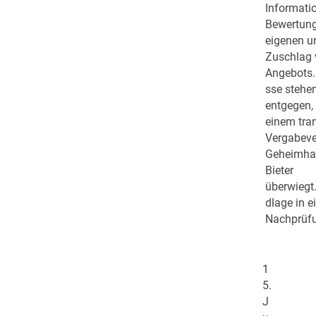
Informatio
Bewertung
eigenen u
Zuschlag 
Angebots.
sse stehe
entgegen, 
einem tra
Vergabeve
Geheimhal
Bieter
überwiegt
dlage in 
Nachprüfu
1
5.
J