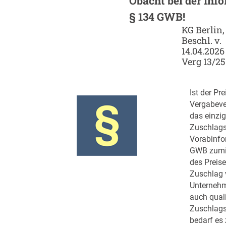
Obacht bei der Inf
§ 134 GWB!
KG Berlin,
Beschl. v.
14.04.2026
Verg 13/25
Ist der Pr
Vergabeve
das einzi
Zuschlagsk
Vorabinfo
GWB zumin
des Preise
Zuschlag 
Unternehm
auch quali
Zuschlags
bedarf es