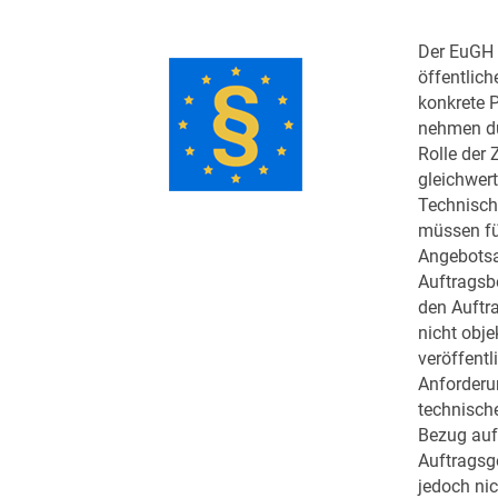
Der EuGH 
öffentlich
konkrete 
nehmen dü
Rolle der 
gleichwerti
Technisch
müssen fü
Angebotsa
Auftrags
den Auftr
nicht obje
veröffentl
Anforderu
technische
Bezug auf
Auftragsg
jedoch ni