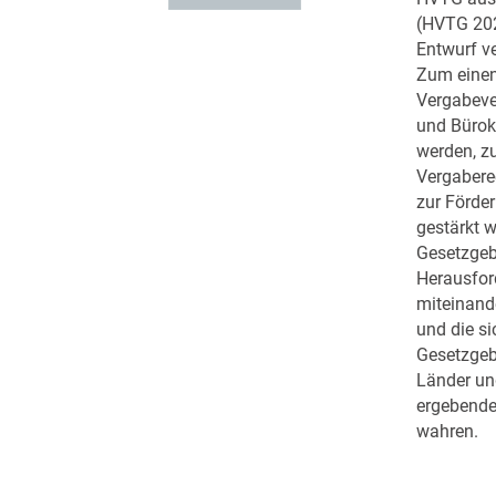
(HVTG 202
Entwurf ve
Zum einen
Vergabeve
und Bürok
werden, z
Vergabere
zur Förder
gestärkt w
Gesetzgebe
Herausford
miteinand
und die si
Gesetzge
Länder un
ergebende
wahren.