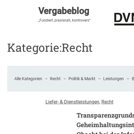
Vergabeblog
Vergabeblog
„Hier lesen Sie es zuerst“
„Fundiert, praxisnah, kontrovers“
Stellenmarkt
Autor:innen
Über den Vergabeblo
Kategorie:
Recht
Alle Kategorien
–
Recht
–
Politik & Markt
–
Leistungen
–
Liefer- & Dienstleistungen
, 
Recht
Transparenzgrunds
Geheimhaltungsint