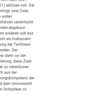
t
1) ablösen soll. Der
z
rfolgt zwei Ziele:
s
 sollen
c
rfahren vereinfacht
h
ratie abgebaut
l
um anderen soll das
ä
cht als Instrument
g
ung der Tariftreue
t
erden. Der
G
r steht vor der
e
erung, diese Ziele
h
er zu vereinbaren
e
ch aus der
i
bungskompetenz der
m
d dem Unionsrecht
h
n Schranken zu
a
l
t