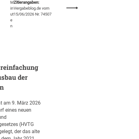
M
Zitierangaben:
:
in
Vergabeblog.de vom
ut
15/06/2026 Nr. 74507
T
e
r
n
a
n
s
p
a
r
reinfachung
e
usbau der
n
en
z
g
r
t am 9. März 2026
u
rf eines neuen
n
und
d
egesetzes (HVTG
s
elegt, der das alte
a
 dem Jahr 2021