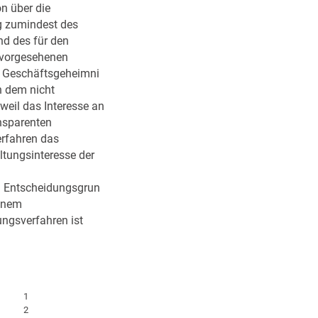
n über die
 zumindest des
nd des für den
vorgesehenen
 Geschäftsgeheimni
n dem nicht
weil das Interesse an
nsparenten
rfahren das
tungsinteresse der
. Entscheidungsgrun
einem
ngsverfahren ist
1
2