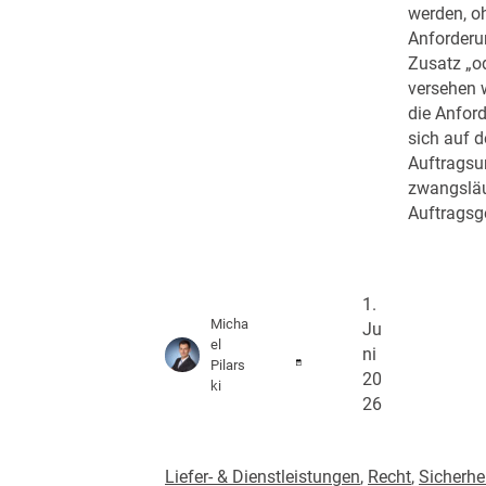
werden, o
Anforderu
Zusatz „od
versehen w
die Anfor
sich auf d
Auftragsu
zwangsläu
Auftragsg
1.
Micha
Ju
el
ni
Pilars
20
ki
26
Liefer- & Dienstleistungen
, 
Recht
, 
Sicherhe