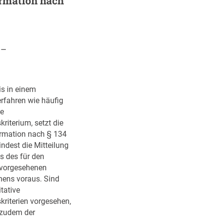
ormation nach
 –
eis in einem
rfahren wie häufig
ge
riterium, setzt die
rmation nach § 134
dest die Mitteilung
s des für den
vorgesehenen
ens voraus. Sind
tative
kriterien vorgesehen,
 zudem der