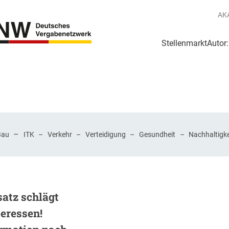
AK
Stellenmarkt
Autor
g
Login Netzwerk
–
Bau
ITK
–
Verkehr
–
Verteidigung
–
Gesundheit
–
Nachhaltigke
atz schlägt
eressen!