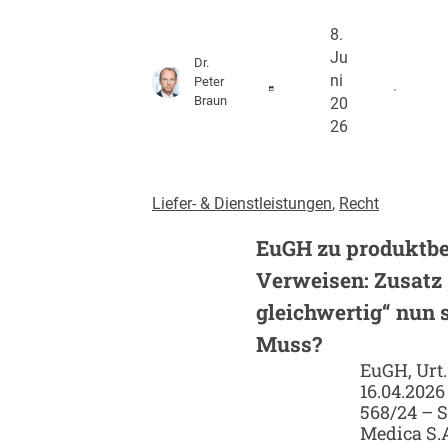
8.
Ju
Dr.
ni
Peter
Braun
20
26
Liefer- & Dienstleistungen
, 
Recht
EuGH zu produktb
Verweisen: Zusatz 
gleichwertig“ nun s
Muss?
EuGH, Urt.
16.04.2026
568/24 – S
Medica S.