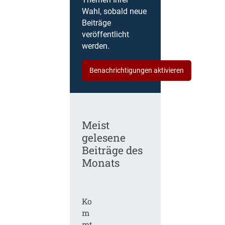
Themen Ihrer
Wahl, sobald neue
Beiträge
veröffentlicht
werden.
Benachrichtigungen aktivieren
Meist
gelesene
Beiträge des
Monats
Ko
m
mt