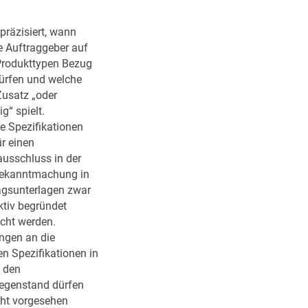
e
t
i
b
n
präzisiert, wann
e
f
e Auftraggeber auf
i
a
Produkttypen Bezug
d
c
rfen und welche
e
h
Zusatz „oder
r
u
g“ spielt.
I
n
e Spezifikationen
n
g
r einen
f
d
usschluss in der
o
e
bekanntmachung in
r
r
agsunterlagen zwar
m
V
ktiv begründet
a
e
icht werden.
t
r
ngen an die
i
g
n Spezifikationen in
o
a
 den
n
b
egenstand dürfen
n
e
cht vorgesehen