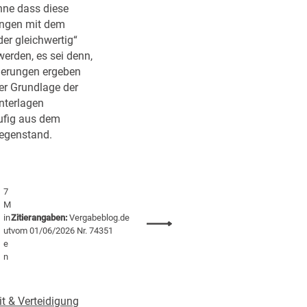
a
u
hne dass diese
c
n
ngen mit dem
h
d
er gleichwertig“
§
A
erden, es sei denn,
1
u
derungen ergeben
3
s
er Grundlage der
4
b
nterlagen
G
a
fig aus dem
W
u
egenstand.
B
d
!
e
r
7
T
M
a
in
Zitierangaben:
Vergabeblog.de
:
r
ut
vom 01/06/2026 Nr. 74351
E
e
i
u
n
f
G
t
H
r
it & Verteidigung
z