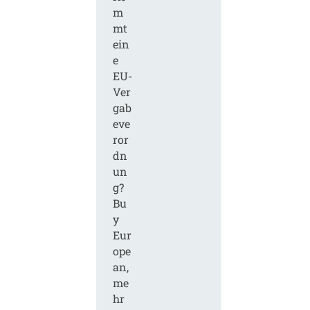
m
mt
ein
e
EU-
Ver
gab
eve
ror
dn
un
g?
Bu
y
Eur
ope
an,
me
hr