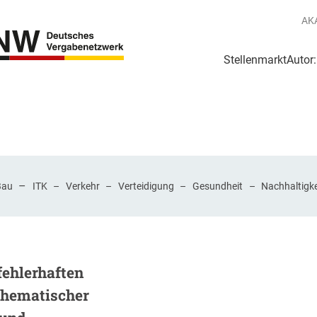
AK
Stellenmarkt
Autor
g
Login Netzwerk
–
Bau
ITK
–
Verkehr
–
Verteidigung
–
Gesundheit
–
Nachhaltigke
fehlerhaften
chematischer