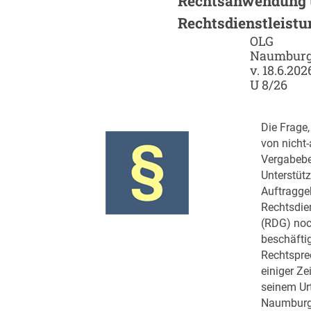
Rechtsanwendung 
Rechtsdienstleistu
OLG
Naumburg,
v. 18.6.202
U 8/26
Die Frage
von nicht
Vergabebe
Unterstütz
Auftragge
Rechtsdie
(RDG) noc
beschäftig
Rechtspre
einiger Zei
seinem Urt
Naumburg 