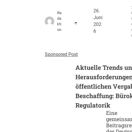
26.
Re
Juni
da
kti
202
on
6
Sponsored Post
Aktuelle Trends u
Herausforderungen
öffentlichen Verga
Beschaffung: Bürok
Regulatorik
Eine
gemeinsa
Beitragsre
des Deuts