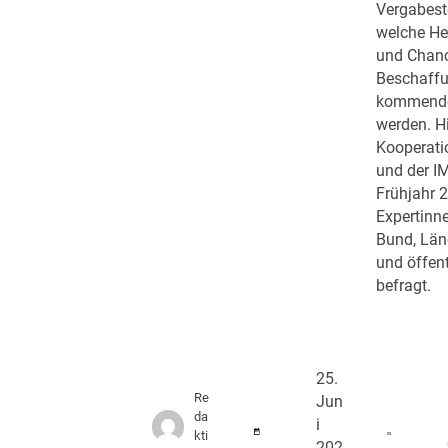
Vergabeste
welche He
und Chanc
Beschaffu
kommende
werden. Hi
Kooperat
und der 
Frühjahr 
Expertinn
Bund, Lä
und öffen
befragt.
25.
Re
Jun
da
i
kti