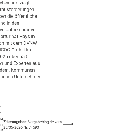
1
t
l
llen und zeigt,
2
s
e
rausforderungen
6
c
i
en die öffentliche
h
s
ng in den
a
t
n Jahren prägen
f
u
erfür hat Hays in
t
n
ion mit dem DVNW
s
g
IMCOG GmbH im
m
2025 über 550
i
en und Experten aus
n
ndern, Kommunen
i
tlichen Unternehmen
s
t
e
r
1
i
1
u
M
m
Zitierangaben:
Vergabeblog.de vom
:
in
25/06/2026 Nr. 74590
ut
A