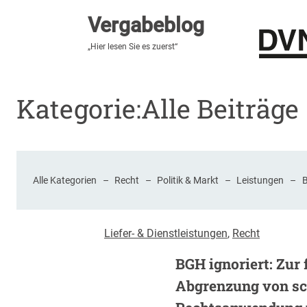
Vergabeblog
Vergabeblog
„Hier lesen Sie es zuerst“
„Hier lesen Sie es zuerst“
Stellenmarkt
Autor:innen
Über den Vergabeblo
Kategorie:
Alle Beiträge
Alle Kategorien
–
Recht
–
Politik & Markt
–
Leistungen
–
Liefer- & Dienstleistungen
, 
Recht
BGH ignoriert: Zur 
Abgrenzung von s