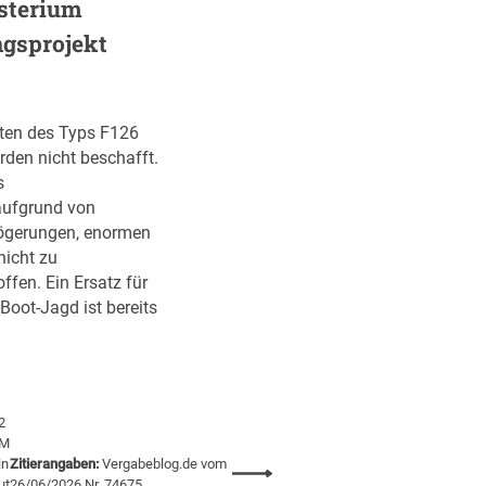
o
sterium
r
ngsprojekt
i
e
r
t
tten des Typs F126
:
rden nicht beschafft.
Z
s
u
aufgrund von
r
zögerungen, enormen
f
nicht zu
e
ffen. Ein Ersatz für
h
Boot-Jagd ist bereits
l
e
r
h
2
a
M
f
in
Zitierangaben:
Vergabeblog.de vom
:
t
ut
26/06/2026 Nr. 74675