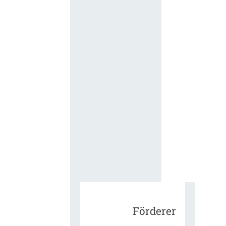
für die
ergänzend
Vertragsbe
gungen vo
IT-
Beschaffu
in der
öffentlich
Verwaltun
Zur Tagu
Förderer