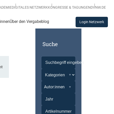
ADEMIE
DIGITALES NETZWERK
KONGRESSE & TAGUNGEN
DVNW.DE
:innen
Über den Vergabeblog
Login Netzwerk
Suche
it
Autor:innen