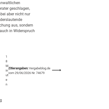
anwaltlichen
rater geschlagen,
bei aber nicht nur
nderslautende
chung aus, sondern
 auch in Widerspruch
1
8
M
Zitierangaben:
Vergabeblog.de
:
in
vom 29/06/2026 Nr. 74679
ut
B
e
G
n
H
i
g
ng
n