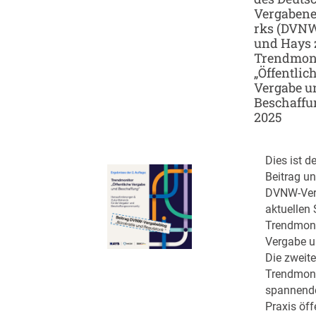
Vergaben
rks (DVN
und Hays
Trendmon
„Öffentlic
Vergabe u
Beschaffu
2025
Dies ist de
Beitrag u
DVNW-Ver
aktuellen 
Trendmoni
Vergabe u
Die zweit
Trendmonit
spannende 
Praxis öff